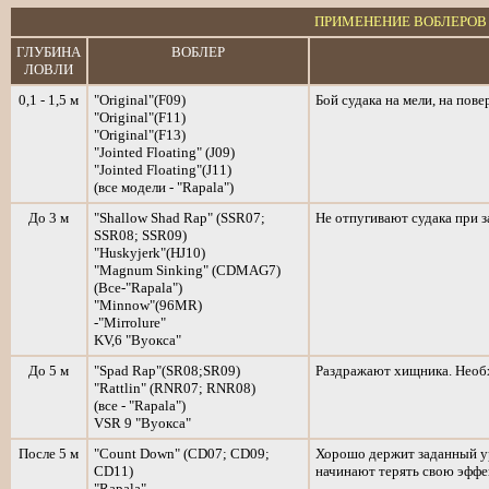
ПРИМЕНЕНИЕ ВОБЛЕРОВ
ГЛУБИНА
ВОБЛЕР
ЛОВЛИ
0,1 - 1,5 м
"Original"(F09)
Бой судака на мели, на пов
"Original"(F11)
"Original"(F13)
"Jointed Floating" (J09)
"Jointed Floating"(J11)
(все модели - "Rapala")
До 3 м
"Shallow Shad Rap" (SSR07;
Не отпугивают судака при з
SSR08; SSR09)
"Huskyjerk"(HJ10)
"Magnum Sinking" (CDMAG7)
(Bce-"Rapala")
"Minnow"(96MR)
-"Mirrolure"
KV,6 "Вуокса"
До 5 м
"Spad Rap"(SR08;SR09)
Раздражают хищника. Необх
"Rattlin" (RNR07; RNR08)
(все - "Rapala")
VSR 9 "Вуокса"
После 5 м
"Count Down" (CD07; CD09;
Хорошо держит заданный ур
CD11)
начинают терять свою эффе
"Rapala"