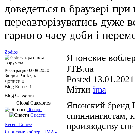
доведеться в браузері при
переавторізуватись дуже ве
гарного часу доби і перем
Zodios
Японские воблер
JTB.ua
Реєстрація
02.08.2020
Звідки Ви
Kyiv
Posted 13.01.2021
Дописи
0
Blog Entries
1
Мітки
ima
Blog Categories
Global Categories
Японский бренд 
Обзоры
спиннингистам, к
Снасти
производству спи
Recent Entries
Японские воблеры IMA -