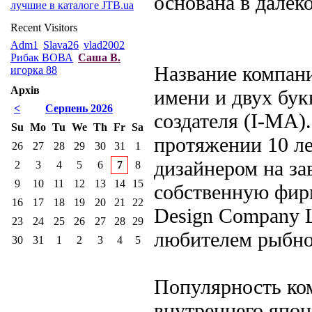
основана в далеко
лучшие в каталоге JTB.ua
Recent Visitors
Adm1
Slava26
vlad2002
Рибак ВОВА
Саша В.
Название компани
игорка 88
Архів
имени и двух бук
<
Серпень 2026
создателя (I-MA).
Su
Mo
Tu
We
Th
Fr
Sa
протяжении 10 л
26
27
28
29
30
31
1
дизайнером на за
2
3
4
5
6
7
8
9
10
11
12
13
14
15
собственную фи
16
17
18
19
20
21
22
Design Company L
23
24
25
26
27
28
29
любителем рыбно
30
31
1
2
3
4
5
Популярность ком
внутреннего япо