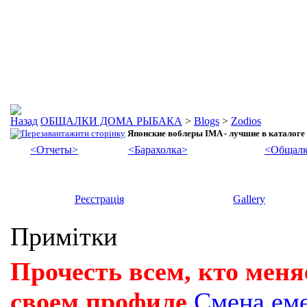
ОБЩАЛКИ ДОМА РЫБАКА
>
Blogs
>
Zodios
Японские воблеры IMA - лучшие в каталоге
<Отчеты>
<Барахолка>
<Общалк
Реєстрація
Gallery
Примітки
Прочесть всем, кто меня
своем профиле
Смена ем