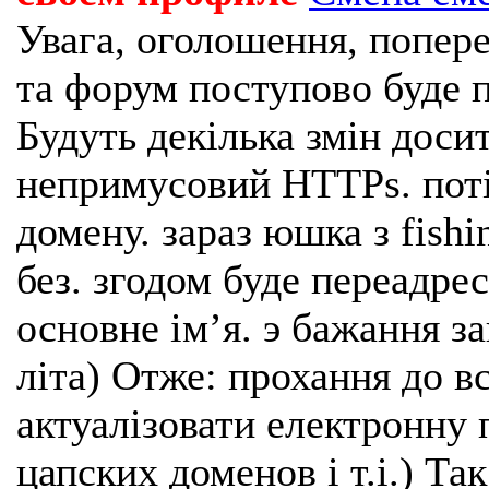
Увага, оголошення, попере
та форум поступово буде п
Будуть декілька змін доси
непримусовий HTTPs. поті
домену. зараз юшка з fishi
без. згодом буде переадрес
основне імʼя. э бажання з
літа) Отже: прохання до в
актуалізовати електронну 
цапских доменов і т.і.) Та