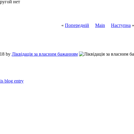
другой нет
«
Попередній
Main
Наступна
:18 by
Ліквідація за власним бажанням
is blog entry