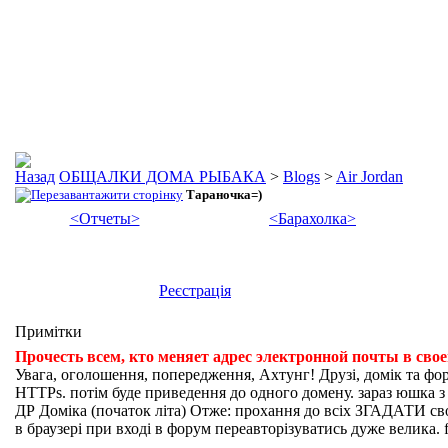
ОБЩАЛКИ ДОМА РЫБАКА
>
Blogs
>
Air Jordan
Тараночка=)
<Отчеты>
<Барахолка>
Реєстрація
Примітки
Прочесть всем, кто меняет адрес электронной почты в сво
Увага, оголошення, попередження, Ахтунг! Друзі, домік та фо
HTTPs. потім буде приведення до одного домену. зараз юшка з fi
ДР Доміка (початок літа) Отже: прохання до всіх ЗГАДАТИ свої
в браузері при вході в форум переавторізуватись дуже велика. f