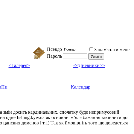
Псевдо
Запам'ятати мене
Пароль
<Галерея>
<<Дневники>>
аПи
Календар
ка змін досить кардинальних. спочатку буде непримусовий
а одне fishing.kyiv.ua як основне імʼя. э бажання закінчити до
цапских доменов і т.і.) Так як ймовірніть того що доведеться