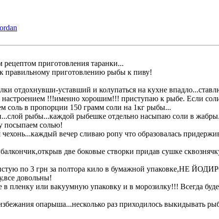
Jordan
м рецептом приготовления таранки...
к правильному приготовлению рыбы к пиву!
лки отдохнувши-уставший и колупаться на кухне впадло...ставл
 настроением !!!именно хорошим!!! приступаю к рыбе. Если сол
м соль в пропорции 150 грамм соли на 1кг рыбы...
...слой рыбы...каждой рыбешке отдельно насыпаю соли в жабры..
у посыпаем солью!
я чехонь...каждый вечер сливаю ропу что образовалась придержи
алкончик,открыв две боковые створки придав сушке сквознячку..
истую по 3 грн за полтора кило в бумажной упаковке,НЕ ЙО
у,все довольны!
 в пленку или вакуумную упаковку и в морозилку!!! Всегда буде
избежания опарыша...несколько раз приходилось выкидывать рыб