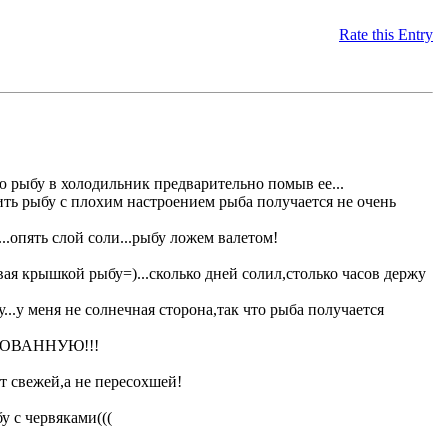
Rate this Entry
ю рыбу в холодильник предварительно помыв ее...
ить рыбу с плохим настроением рыба получается не очень
.опять слой соли...рыбу ложем валетом!
вая крышкой рыбу=)...сколько дней солил,столько часов держу
.у меня не солнечная сторона,так что рыба получается
ДИРОВАННУЮ!!!
т свежей,а не пересохшей!
у с червяками(((