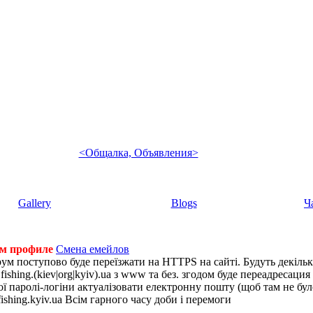
<Общалка, Объявления>
Gallery
Blogs
Ч
ем профиле
Смена емейлов
рум поступово буде переїзжати на HTTPS на сайті. Будуть декіль
shing.(kiev|org|kyiv).ua з www та без. згодом буде переадресация н
 паролі-логіни актуалізовати електронну пошту (щоб там не було 
ishing.kyiv.ua Всім гарного часу доби і перемоги