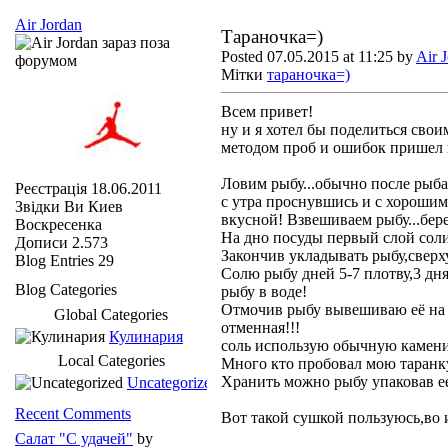
Air Jordan
Тараночка=)
Posted 07.05.2015 at 11:25 by
Air 
Мітки
тараночка=)
Всем привет!
ну и я хотел бы поделиться свои
методом проб и ошибок пришел 
Ловим рыбу...обычно после рыба
Реєстрація
18.06.2011
с утра проснувшись и с хорошим
Звідки Ви
Киев
вкусной! Взвешиваем рыбу...бере
Воскресенка
На дно посуды первый слой соли
Дописи
2.573
Закончив укладывать рыбу,сверх
Blog Entries
29
Солю рыбу дней 5-7 плотву,3 дн
Blog Categories
рыбу в воде!
Отмочив рыбу вывешиваю её на б
Global Categories
отменная!!!
Кулинария
соль использую обычную камен
Local Categories
Много кто пробовал мою таранк
Хранить можно рыбу упаковав ее
Uncategorized
Recent Comments
Вот такой сушкой пользуюсь,во 
Салат "С удачей"
by