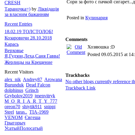
Сори за фото с пачкой сигарет...
CRESH
Тараночка=)
by
Ліквідація
за власним бажанням
Posted in
Кулинария
Recent Entries
18.02.19 ТОЛСТОЛОБ!
Козаровичи 28.10.2018
Comments
Карась
Хозяюшка :D
Верховье
Posted 09.05.2015 at 14
Я,Гудзон,Леха,Саня Гавва!
Жерлицы на Крещение
Recent Visitors
Trackbacks
alex_nik
Andrey87
Arowana
No other blogs currently reference th
Burunduk
Dead Falcon
Trackback Link
dolphinus
Grinch
Grybolov2019
jmenvitryk
M_O_R_I_A_R_T_Y_777
oreon70
shiytik911
snippi
Steel
taras..
TIA-1969
VENOM
Євгеша
Грыгорыч
УсатыйПолосатый