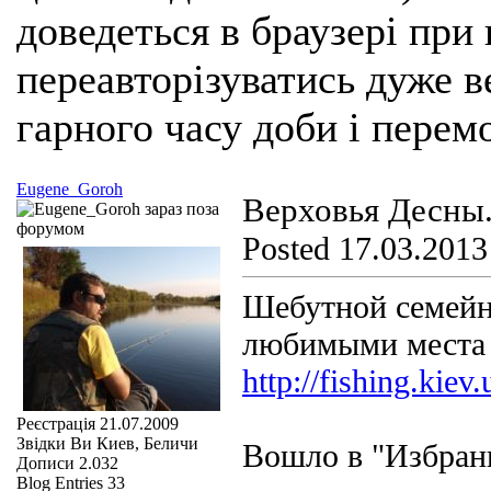
доведеться в браузері при
переавторізуватись дуже ве
гарного часу доби і перем
Eugene_Goroh
Верховья Десны
Posted 17.03.2013
Шебутной семейн
любимыми мест
http://fishing.kie
Реєстрація
21.07.2009
Звідки Ви
Киев, Беличи
Вошло в "Избранн
Дописи
2.032
Blog Entries
33