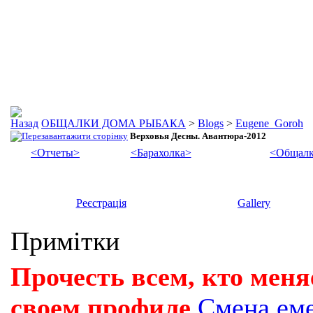
ОБЩАЛКИ ДОМА РЫБАКА
>
Blogs
>
Eugene_Goroh
Верховья Десны. Авантюра-2012
<Отчеты>
<Барахолка>
<Общалк
Реєстрація
Gallery
Примітки
Прочесть всем, кто меня
своем профиле
Смена ем