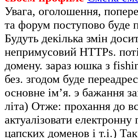
Увага, оголошення, попере
та форум поступово буде п
Будуть декілька змін доси
непримусовий HTTPs. поті
домену. зараз юшка з fishi
без. згодом буде переадрес
основне імʼя. э бажання з
літа) Отже: прохання до в
актуалізовати електронну 
цапских доменов і т.і.) Та