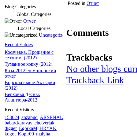
Posted in
Отчет
Blog Categories
Global Categories
Отчет
Local Categories
Comments
Uncategorized
Recent Entries
Косачевка. Прощание с
Trackbacks
сезоном. (2012)
Туманное хокку (2012)
No other blogs curr
Коза-2012: чемпионский
отчет
Trackback Link
Ворскла выше Ахтырки
(2012)
Верховья Десны.
Авантюра-2012
Recent Visitors
153624
anzabud
ARSENAL
babay.karavay
chetvertak
digger
EgorkaM
HRYAK
kogot
Kopir09
malyha