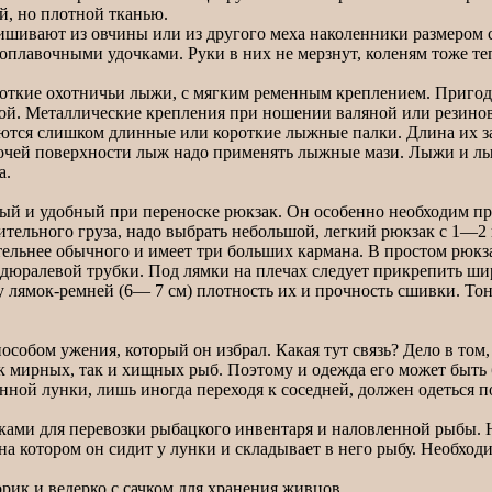
й, но плотной тканью.
ивают из овчины или из другого меха наколенники размером с
оплавочными удочками. Руки в них не мерзнут, коленям тоже те
откие охотничьи лыжи, с мягким ременным креплением. Пригод
кой. Металлические крепления при ношении валяной или резино
тся слишком длинные или короткие лыжные палки. Длина их зав
очей поверхности лыж надо применять лыжные мази. Лыжи и лыж
а.
й и удобный при переноске рюкзак. Он особенно необходим пр
ительного груза, надо выбрать небольшой, легкий рюкзак с 1—
льнее обычного и имеет три больших кармана. В простом рюкзаке
з дюралевой трубки. Под лямки на плечах следует прикрепить ш
 лямок-ремней (6— 7 см) плотность их и прочность сшивки. То
бом ужения, который он избрал. Какая тут связь? Дело в том, 
ак мирных, так и хищных рыб. Поэтому и одежда его может быть б
ной лунки, лишь иногда переходя к соседней, должен одеться п
ми для перевозки рыбацкого инвентаря и наловленной рыбы. Н
а котором он сидит у лунки и складывает в него рыбу. Необходи
ик и ведерко с сачком для хранения живцов.