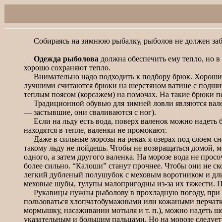
Собираясь на зимнюю рыбалку, рыболов не должен забы
Одежда рыболова
должна обеспечить ему тепло, но в
хорошо сохраняют тепло.
Внимательно надо подходить к подбору брюк. Хороши м
лучшими считаются брюки на шерстяном ватине с подшит
теплым поясом (корсажем) на помочах. На такие брюки п
Традиционной обувью для зимней ловли являются валенк
— застывшие, они сваливаются с ног).
Если на льду есть вода, поверх валенок можно надеть б
находятся в тепле, валенки не промокают.
Даже в сильные морозы на реках я озерах под слоем снег
такому льду не пойдешь. Чтобы не возвращаться домой, м
одного, а затем другого валенка. На морозе вода не про
более сильно. “Калоши” станут прочнее. Чтобы они не ск
легкий дубленый полушубок с меховым воротником и дли
меховые шубы, тулупы малопригодны из-за их тяжести. 
Рукавицы нужны рыболову в прохладную погоду, при гре
пользоваться хлопчатобумажными или кожаными перчатка
мормышку, насаживании мотыля и т. п.), можно надеть 
указательным и большим пальцами. Но на морозе следует