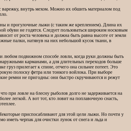
 варежку, внутрь мехом. Можно их обшить материалом под
пло.
ны и прогулочные лыжи (с таким же креплением). Длина их
вой обуви не годятся. Следует пользоваться широким носковым
исит от роста человека и должна быть равна высоте от земли
ные палки, натянув на них небольшой кусок ткани, в
и любом подвижном способе ловли, когда руки должны быть
2 наружными карманами, а для длительных переходов больше
 груз прилегает к спине, отчего она сильнее потеет. Это
ирокую полоску фетра или тонкого войлока. При выборе
нкие ремни не пригодны: они быстро скручиваются и режут
что при ловле на блесну рыболов долго не задерживается на
олее легкой. А вот тот, кто ловит на поплавочную снасть,
отеплее.
екоторые приспосабливают для этой цели лыжи. Но почти у
мо иметь черпак для очистки лунок от снега и льда и