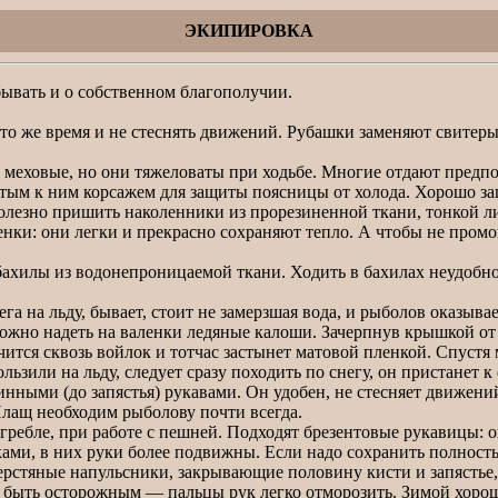
ЭКИПИРОВКА
вать и о собственном благополучии.
 то же время и не стеснять движений. Рубашки заменяют свитер
еховые, но они тяжеловаты при ходьбе. Многие отдают предпо
ым к ним корсажем для защиты поясницы от холода. Хорошо за
олезно пришить наколенники из прорезиненной ткани, тонкой л
и: они легки и прекрасно сохраняют тепло. А чтобы не промо
ахилы из водонепроницаемой ткани. Ходить в бахилах неудобно
а на льду, бывает, стоит не замерзшая вода, и рыболов оказыва
ожно надеть на валенки ледяные калоши. Зачерпнув крышкой от 
сочится сквозь войлок и тотчас застынет матовой пленкой. Спус
ользили на льду, следует сразу походить по снегу, он пристане
нными (до запястья) рукавами. Он удобен, не стесняет движе
Плащ необходим рыболову почти всегда.
бле, при работе с пешней. Подходят брезентовые рукавицы: о
ми, в них руки более подвижны. Если надо сохранить полность
шерстяные напульсники, закрывающие половину кисти и запясть
 быть осторожным — пальцы рук легко отморозить. Зимой хорош