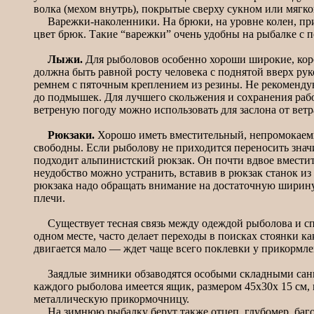
волка (мехом внутрь), покрытые сверху сукном или мягко
Варежки-наколенники. На брюки, на уровне колен, приш
цвет брюк. Такие “варежки” очень удобны на рыбалке с п
Лыжи.
Для рыболовов особенно хороши широкие, кор
должна быть равной росту человека с поднятой вверх ру
ремнем с пяточным креплением из резины. Не рекомендую
до подмышек. Для лучшего скольжения и сохранения раб
ветреную погоду можно использовать для заслона от ветр
Рюкзаки.
Хорошо иметь вместительный, непромокаемы
свободны. Если рыболову не приходится переносить знач
подходит альпинистский рюкзак. Он почти вдвое вместите
неудобство можно устранить, вставив в рюкзак станок и
рюкзака надо обращать внимание на достаточную ширину
плечи.
Существует тесная связь между одеждой рыболова и спосо
одном месте, часто делает переходы в поисках стоянки к
двигается мало — ждет чаще всего поклевки у прикормлен
Заядлые зимники обзаводятся особыми складными санка
каждого рыболова имеется ящик, размером 45х30х 15 см, н
металлическую прикормочницу.
На зимнюю рыбалку берут также отцеп, глубомер, багор