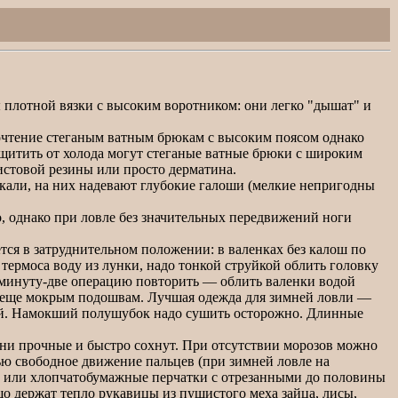
ы плотной вязки с высоким воротником: они легко "дышат" и
чтение стеганым ватным брюкам с высоким поясом однако
щитить от холода могут стеганые ватные брюки с широким
истовой резины или просто дерматина.
кали, на них надевают глубокие галоши (мелкие непригодны
, однако при ловле без значительных передвижений ноги
ется в затруднительном положении: в валенках без калош по
термоса воду из лунки, надо тонкой струйкой облить головку
тя минуту-две операцию повторить — облить валенки водой
т к еще мокрым подошвам. Лучшая одежда для зимней ловли —
ний. Намокший полушубок надо сушить осторожно. Длинные
ни прочные и быстро сохнут. При отсутствии морозов можно
ю свободное движение пальцев (при зимней ловле на
е, или хлопчатобумажные перчатки с отрезанными до половины
о держат тепло рукавицы из пушистого меха зайца, лисы,