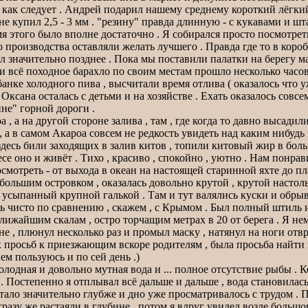
ь как следует . Андрей подарил нашему среднему короткий лёгки
не купил 2,5 - 3 мм . "резину" правда длинную - с кукавами и шт
я этого было вполне достаточно . Я собирался просто посмотреть
го производства оставляли желать лучшего . Правда где то в кор
ил значительно позднее . Пока мы поставили палатки на берегу
 всё походное барахло по своим местам прошло несколько часов 
банке холодного пива , высчитали время отлива ( оказалось что
. Оксана осталась с детьми и на хозяйстве . Ехать оказалось со
не" горной дороги .
 , а на другой стороне залива , там , где когда то давно высади
а в самом Акароа совсем не редкость увидеть над каким нибуд
десь били заходящих в залив китов , топили китовый жир в больш
е оно и живёт . Тихо , красиво , спокойно , уютно . Нам понрави
отреть - от выхода в океан на настоящей старинной яхте до пл
ольшим островком , оказалась довольно крутой , крутой настолько
 усыпанный крупной галькой . Там и тут валялись куски и обрыв
 чисто по сравнению , скажем , с Крымом . Был полный штиль и 
ближайшим скалам , остро торчащим метрах в 20 от берега . Я н
не , плюнул несколько раз и промыл маску , натянул на ноги от
вых просьб к приезжающим вскоре родителям , была просьба найт
ем пользуюсь и по сей день .)
лодная и довольно мутная вода и ... полное отсутствие рыбы . 
 Постепенно я отплывал всё дальше и дальше , вода становилась
 Стало значительно глубже и дно уже просматривалось с трудом 
разу же растаяли в глубине , потом я вдруг увидел возле большо