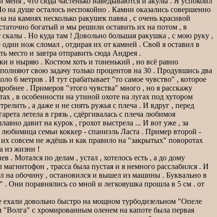
 меня , что сюда частенько наведываются и акулы . Я успокоил
 . Но на душе осталось неспокойно . Камни оказались совершенно
 на камнях несколько ракушек павва , с очень красивой
остаточно богатый и мы решили оставить их на потом , в
 скалы . Но куда там ! Довольно большая ракушка , с мою руку ,
е один нож сломал , отдирая их от камней . Свой я оставил в
ь место и завтра отправить сюда Андрея .
ки и ныряю . Костюм хоть и тоненький , но всё равно
ыполняют свою задачу только процентов на 30 . Продувшись два
ло 6 метров . И тут срабатывает "то самое чувство" , которое
робнее . Примеров "этого чувства" много , но я расскажу
тах , в особенности на утиной охоте на лугах под хутором
релить , а даже и не снять ружья с плеча . И вдруг , перед
арета летела в грязь , сдёргивалась с плеча любимоя
лавно давит на курок , грохот выстрела ... И вот уже , за
 любимица семьи коккер - спаниэль Ласта . Пример второй -
 их совсем не ждёшь и как правило на "закрытых" поворотах
а из жизни !
. Мотался по делам , устал , хотелось есть , а до дому
 магнитофон , трасса была пустая и я немного расслабился . И
хал на обочину , остановился и вышел из машины . Буквально в
 . Они поравнялись со мной и легковушка прошла в 5 см . от
оже ехали довольно быстро на мощном турбодизельном "Опеле
лая "Волга" с хромированным оленем на капоте была первая