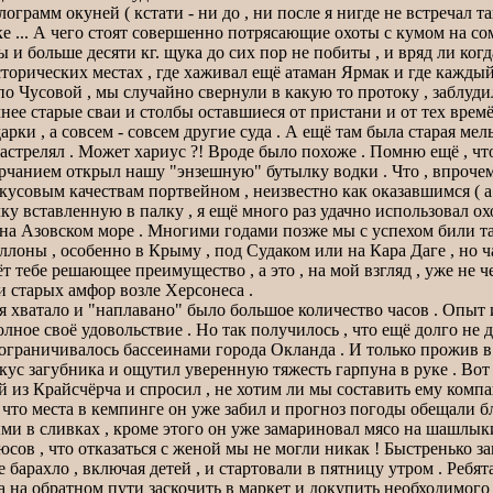
ограмм окуней ( кстати - ни до , ни после я нигде не встречал т
 ... А чего стоят совершенно потрясающие охоты с кумом на со
ы и больше десяти кг. щука до сих пор не побиты , и вряд ли когда
сторических местах , где хаживал ещё атаман Ярмак и где кажды
о Чусовой , мы случайно свернули в какую то протоку , заблуди
нее старые сваи и столбы оставшиеся от пристани и от тех врем
и , а совсем - совсем другие суда . А ещё там была старая мель
настрелял . Может хариус ?! Вроде было похоже . Помню ещё , что
орчанием открыл нашу "энзешную" бутылку водки . Что , впрочем 
совым качествам портвейном , неизвестно как оказавшимся ( а
лку вставленную в палку , я ещё много раз удачно использовал о
 Азовском море . Многими годами позже мы с успехом били там 
ллоны , особенно в Крыму , под Судаком или на Кара Даге , но 
ёт тебе решающее преимущество , а это , на мой взгляд , уже не ч
и старых амфор возле Херсонеса .
я хватало и "наплавано" было большое количество часов . Опыт и 
олное своё удовольствие . Но так получилось , что ещё долго не 
е ограничивалось бассеинами города Окланда . И только прожив в 
кус загубника и ощутил уверенную тяжесть гарпуна в руке . Вот 
из Крайсчёрча и спросил , не хотим ли мы составить ему компа
, что места в кемпинге он уже забил и прогноз погоды обещали б
ми в сливках , кроме этого он уже замариновал мясо на шашлы
сов , что отказаться с женой мы не могли никак ! Быстренько 
 барахло , включая детей , и стартовали в пятницу утром . Ребя
на обратном пути заскочить в маркет и докупить необходимого . 