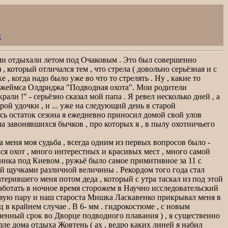
z
елями отдыхали летом под Очаковым . Это был совершенно
 который отличался тем , что стрела ( довольно серьёзная и с
 , когда надо было уже во что то стрелять . Ну , какие то
 Джеймса Олдриджа "Подводная охота". Мои родители
али !" - серьёзно сказал мой папа . Я ревел несколько дней , а
рой удочки , и ... уже на следующий день в старой
сь остаток сезона я ежедневно приносил домой свой улов
а завонявшихся бычков , про которых я , в пылу охотничьего
ла меня моя судьба , всегда одним из первых вопросов было -
ся охот , много интерестных и красивых мест , много самой
инка под Киевом , ружьё было самое примитивное за 11 с
ый щучками различной величины . Рекордом того года стал
ерившего меня потом деда , который с утра таскал из под этой
работать в ночное время сторожем в Научно исследовательский
ервую пару и наш староста Мишка Ласкавенко прикрывал меня в
ц в крайнем случае . В 6- мм . гидрокостюме , с новым
енный срок во Дворце подводного плавания ) , я существенно
ле дома отдыха Жовтень ( ах , ведро каких линей я набил