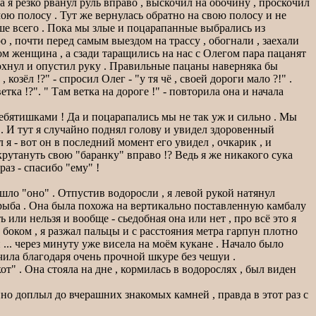
а я резко рванул руль вправо , выскочил на обочину , проскочил
ою полосу . Тут же вернулась обратно на свою полосу и не
ьше всего . Пока мы злые и поцарапанные выбрались из
о , почти перед самым выездом на трассу , обогнали , заехали
дом женщина , а сзади таращились на нас с Олегом пара пацанят
вздохнул и опустил руку . Правильные пацаны наверняка бы
озёл !?" - спросил Олег - "у тя чё , своей дороги мало ?!" .
тка !?". " Там ветка на дороге !" - повторила она и начала
ребятишками ! Да и поцарапались мы не так уж и сильно . Мы
ли . И тут я случайно поднял голову и увидел здоровенный
я - вот он в последний момент его увидел , очкарик , и
крутануть свою "баранку" вправо !? Ведь я же никакого сука
раз - спасибо "ему" !
ишло "оно" . Отпустив водоросли , я левой рукой натянул
я рыба . Она была похожа на вертикально поставленную камбалу
или нельзя и вообще - сьедобная она или нет , про всё это я
 боком , я разжал пальцы и с расстояния метра гарпун плотно
... через минуту уже висела на моём кукане . Начало было
чила благодаря очень прочной шкуре без чешуи .
" . Она стояла на дне , кормилась в водорослях , был виден
нно доплыл до вчерашних знакомых камней , правда в этот раз с