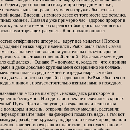
т берега , дно пропало из виду и при очередном нырке ,
 нежелательные встречи , а у меня из оружия был только
ой воды . Впереди , немного левее от того места где остались
ных камней . Плавал я уже примерно час , здорово продрог в
сять , но зато я немного согрелся от быстрого плавания и от
о осколками торчащих ракушек . Я осторожно опплыл
стью отдёргиваете штору и ... вдруг всё меняется ! Потоки
 подводный пейзаж вдруг изменился . Рыбы была тьма ! Самая
рошмыгнула парочка довольно внушительных экземпляров и
доросли уже не стояли сплошной стеной . Идеальное место для
 ещё далеко . "Однако !" - подумал я , когда то , что я принял
о рыба и даже довольно крупная меня совершенно не боялась ,
 медленно плавая среди камней и изредка ныряя , что бы
ти два часа и что на первый раз довольно . Всё мне было ясно
 холодным пивом , предусматрительно взятым нами в походном
 накалывали мясо на шампура , наслаждаясь разговором и
овершенно бесшумно . Ни один листочек не шевелился в кронах
чный Путь . Ярко алели угли , изредка шипя и вспыхивая
ие помидоры и зелень , открыли баночку маслин , раставили
переворачивайте чаще , да фанеркой помахать надо , а там вот
и шампура , разобрали кружки , подбросили свежих дров , долили
риличное количество вчерашних напитков , проснулся рано и с
риятны , когда есть общие темы для разговора и общие