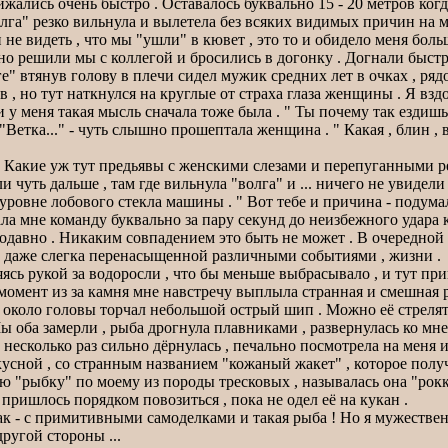
ижались очень быстро . Оставалось буквально 15 - 20 метров когд
олга" резко вильнула и вылетела без всяких видимых причин на м
не видеть , что мы "ушли" в кювет , это то и обидело меня бол
жно решили мы с коллегой и бросились в догонку . Догнали быстр
ге" втянув голову в плечи сидел мужик средних лет в очках , ря
ков , но тут наткнулся на круглые от страха глаза женщины . Я 
 меня такая мысль сначала тоже была . " Ты почему так ездишь , к
Ветка..." - чуть слышно прошептала женщина . " Какая , блин , ве
и". Какие уж тут предьявы с женскими слезами и перепуганными 
али чуть дальше , там где вильнула "волга" и ... ничего не увиде
ровне лобового стекла машины . " Вот тебе и причина - подумал 
ала мне команду буквально за пару секунд до неизбежного удара 
 подавно . Никаким совпадением это быть не может . В очередной 
и даже слегка перенасыщенной различными событиями , жизни .
пляясь рукой за водоросли , что бы меньше выбрасывало , и тут пр
же момент из за камня мне навстречу выплыла странная и смешна
 около головы торчал небольшой острый шип . Можно её стрелять 
ы оба замерли , рыба дрогнула плавниками , развернулась ко мне
есколько раз сильно дёрнулась , печально посмотрела на меня и 
кусной , со странным названием "кожаный жакет" , которое полу
 "рыбку" по моему из породы тресковых , называлась она "роккот
 пришлось порядком повозиться , пока не одел её на кукан .
 как - с примитивными самоделками и такая рыба ! Но я мужестве
ругой стороны ...