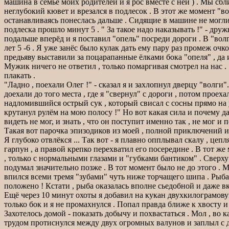
машина в семьё моих родителей и я рос вместе с ней ) . Мы сбл
неглубокий кювет и врезался в подлесок . В этот же момент "в
останавливаясь понеслась дальше . Сидящие в машине не могли 
подлеска прошло минут 5 . " За такое надо наказывать !" - дру
подальше вперёд и я поставил "опель" посреди дороги . В "вол
лет 5 -6 . Я уже занёс было кулак дать ему пару раз промеж оч
предьяву выставили за поцарапанные ёлками бока "опеля" , да и у
Мужик ничего не ответил , только помаргивая смотрел на нас . "
плакать .
"Ладно , поехали Олег !" - сказал я и захлопнул дверцу "волг
доехали до того места , где я "свернул" с дороги , потом проех
надломившийся острый сук , который свисал с сосны прямо на у
крутанул рулём на мою полосу !" Но вот какая сила и почему д
видеть не мог, и знать , что он поступит именно так , не мог и
Такая вот парочка эпизодиков из моей , полной приключений 
Я глубоко отвлёкся ... Так вот - я плавно опплывал скалу , це
гарпун , а правой крепко перехватил его посередине . В тот 
, только с нормальными глазами и "губками бантиком" . Сверху
подумал значительно позже . В тот момент было не до этого . М
впился всеми тремя "зубами" чуть ниже торчащего шипа . Рыба н
положено ! Кстати , рыба оказалась вполне сьедобной и даже в
Ещё через 10 минут охоты я добавил на кукан двухкилограмовую
только бок и я не промахнулся . Попал правда ближе к хвосту и
Захотелось домой - показать добычу и похвастаться . Мол , во
трудом протиснулся между двух огромных валунов и заплыл с д