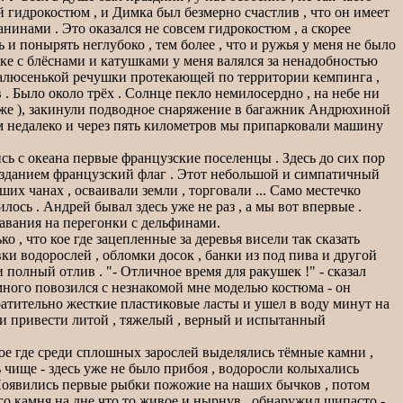
й гидрокостюм , и Димка был безмерно счастлив , что он имеет
анинами . Это оказался не совсем гидрокостюм , а скорее
 и понырять неглубоко , тем более , что и ружья у меня не было
обке с блёснами и катушками у меня валялся за ненадобностью
 малюсенькой речушки протекающей по территории кемпинга ,
. Было около трёх . Солнце пекло немилосердно , на небе ни
 уже ), закинули подводное снаряжение в багажник Андрюхиной
всем недалеко и через пять километров мы припарковали машину
лись с океана первые французские поселенцы . Здесь до сих пор
ь зданием французский флаг . Этот небольшой и симпатичный
их чанах , осваивали земли , торговали ... Само местечко
лось . Андрей бывал здесь уже не раз , а мы вот впервые .
авания на перегонки с дельфинами.
 , что кое где зацепленные за деревья висели так сказать
ки водорослей , обломки досок , банки из под пива и другой
полный отлив . "- Отличное время для ракушек !" - сказал
емного повозился с незнакомой мне моделью костюма - он
вратительно жесткие пластиковые ласты и ушел в воду минут на
и и привести литой , тяжелый , верный и испытанный
Кое где среди сплошных зарослей выделялись тёмные камни ,
 чище - здесь уже не было прибоя , водоросли колыхались
. Появились первые рыбки пожожие на наших бычков , потом
го камня на дне что то живое и нырнув , обнаружил шипасто -