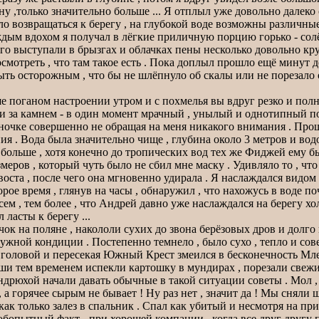
,только значительно больше ... Я отплыл уже довольно далеко о
о возвращаться к берегу , на глубокой воде возможны различные
дым вдохом я получал в лёгкие приличную порцию горько - солён
 выступали в брызгах и облачках пены несколько довольно круп
смотреть , что там такое есть . Пока доплыл прошло ещё минут де
быть осторожным , что бы не шлёпнуло об скалы или не порезал
 поганом настроении утром и с похмелья вы вдруг резко и полно
лось и за камнем - в один момент мрачный , унылый и однотипный
диночке совершенно не обращая на меня никакого внимания . П
ия . Вода была значительно чище , глубина около 3 метров и во
больше , хотя конечно до тропических вод тех же Фиджей ему было
меров , который чуть было не сбил мне маску . Удивляло то , чт
воста , после чего она мгновенно удирала . Я наслаждался видом
е время , глянув на часы , обнаружил , что нахожусь в воде поч
овсем , тем более , что Андрей давно уже наслаждался на берегу
ласты к берегу ...
ок на поляне , накололи сухих до звона берёзовых дров и долго
 нужной кондиции . Постепенно темнело , было сухо , тепло и с
 головой и пересекая Южный Крест змеился в бесконечность Мле
наши тем временем испекли картошку в мундирах , порезали свеж
ндрюхой начали давать обычные в такой ситуации советы . Мол , 
т , а горячее сырым не бывает ! Ну раз нет , значит да ! Мы снял
 , как только залез в спальник . Спал как убитый и несмотря на п
бопытный факт - при хорошей компании , когда все друг другу п