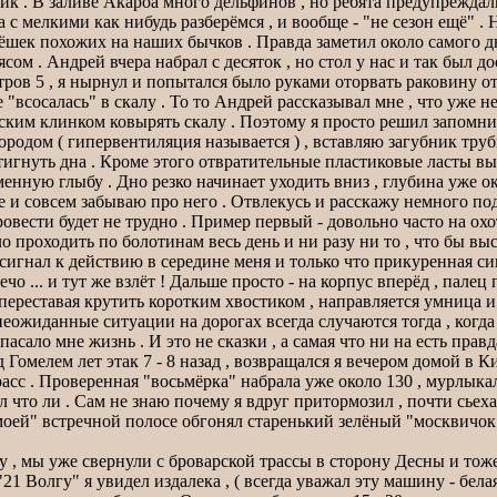
к . В заливе Акароа много дельфинов , но ребята предупреждали
, а с мелкими как нибудь разберёмся , и вообще - "не сезон ещё"
ек похожих на наших бычков . Правда заметил около самого дна
сом . Андрей вчера набрал с десяток , но стол у нас и так был д
тров 5 , я нырнул и попытался было руками оторвать раковину от
 "всосалась" в скалу . То то Андрей рассказывал мне , что уже н
ским клинком ковырять скалу . Поэтому я просто решил запомнит
родом ( гипервентиляция называется ) , вставляю загубник труб
стигнуть дна . Кроме этого отвратительные пластиковые ласты в
нную глыбу . Дно резко начинает уходить вниз , глубина уже око
же и совсем забываю про него . Отвлекусь и расскажу немного под
ровести будет не трудно . Пример первый - довольно часто на охо
о проходить по болотинам весь день и ни разу ни то , что бы выст
сигнал к действию в середине меня и только что прикуренная сиг
о ... и тут же взлёт ! Дальше просто - на корпус вперёд , палец п
переставая крутить коротким хвостиком , направляется умница и
ожиданные ситуации на дорогах всегда случаются тогда , когда
спасало мне жизнь . И это не сказки , а самая что ни на есть правд
елем лет этак 7 - 8 назад , возвращался я вечером домой в Киев 
асс . Проверенная "восьмёрка" набрала уже около 130 , мурлыкал
ал что ли . Сам не знаю почему я вдруг притормозил , почти сье
моей" встречной полосе обгонял старенький зелёный "москвичок"
вку , мы уже свернули с броварской трассы в сторону Десны и т
"21 Волгу" я увидел издалека , ( всегда уважал эту машину - бе