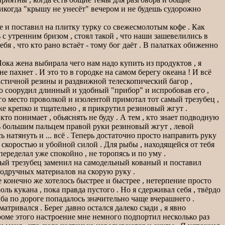
никогда "крышу не унесёт" вечером и не будешь судорожно
е и поставил на плитку турку со свежесмолотым кофе . Как
сь с утренним бризом , стоял такой , что наши зашевелились в
бя , что кто рано встаёт - тому бог даёт . В палатках обиженно
Пока жена выбирала чего нам надо купить из продуктов , я
пахнет . И это то в городке на самом берегу океана ! И всё
астичной резины и раздвижной телескопический багор ,
ро соорудил длинный и удобный "прибор" и испробовав его ,
го место проволкой и изолентой примотал тот самый трезубец ,
же крепко и тщательно , я прикрутил резиновый жгут .
кто понимает , обьяснять не буду . А тем , кто знает подводную
шь большим пальцем правой руки резиновый жгут , левой
 натянуть и ... всё . Теперь достаточно просто направить руку
скоростью и убойной силой . Для рыбы , находящейся от тебя
переделал уже спокойно , не торопясь и по уму .
ный трезубец заменил на самодельный кованый и поставил
 подручных материалов на скорую руку .
конечно же хотелось быстрее и быстрее , нетерпение просто
ь кукана , пока правда пустого . Но я сдерживал себя , твёрдо
ыба по дороге попадалось значительно чаще вчерашнего .
тривался . Берег давно остался далеко сзади , я явно
 кроме этого настроение мне немного подпортил несколько раз