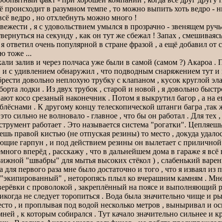
сё происходит в разумном темпе , то можно выпить хоть ведро - 
сё ведро , но отхлебнуть можно много !
ежести , я с удовольствием умылся в прозрачно - звенящем ручь
отвернуться на секунду , как он тут же сбежал ! Запах , смешивая
 ответил очень популярной в стране фразой , а ещё добавил от се
 тоже ...
али залив и через полчаса уже были в самой (самом ?) Акароа . 
 с удивлением обнаружил , что подводным снаряжением тут и не 
брести довольно неплохую трубку с клапаном , кусок круглой эл
рта лодки . Из двух трубок , старой и новой , я довольно быст
ают косо срезаный наконечник . Потом я выкрутил багор , а на е
 блёснами . К другому концу телескопической штанги багра ,так 
 сильно не волновало - главное , что бы он работал . Для тех , 
струмент работает . Это называется система "рогатки". Цепляе
шь правой кистью (не отпуская резины) то место , докуда удалось
ющие гарпун , и под действием резины он вылетает с приличной 
емного вперёд , расскажу , что в дальнейшем дома в гараже я всё 
вижной "швабры" для мытья высоких стёкол ) , слабенький варе
 для первого раза мне было достаточно и того , что я изваял из
 "экипированный" , неторопясь плыл ко вчерашним камням . Мне 
ерёвки с проволокой , закреплённый на поясе и выполняющий рол
никогда не следует торопиться . Вода была значительно чище и р
сто , и проплывая под водой несколько метров , выныривал и осма
амней , к которым собирался . Тут качало значительно сильнее и