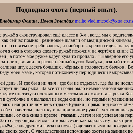
Подводная охота (первый опыт).
Владимир Фомин , Новая Зеландия
mailto:vlad.mtcook@xtra.co.n
ое ружьё я сконструировал ещё классе в 3-м , когда мы с родит
 как сейчас помню , резиновые шланги от медицинской клизмы ) ,
того совсем не требовалось , и наоборот - крепко сидела на курке
отя я очень старался сделать ружьё похожим на чертёж в книге
 , а потом моё ружьё вдруг куда то пропало . "-Наверное его укр
 заточил , вставил в расщеплённый кусок бамбука , взятый от ста
асаливал штук десять больших , чёрных и головастых бычков . Ве
 беду моей маме , которая потихонечку периодически выбрасывал
й день . И где бы я ни жил , где бы не отдыхал , где бы не носи
ствует ли там рыба . За все эти годы было немало запоминающих
м курсе института постоянным местом моих охот стала речка Коз
ал в футболке и я вылазил из воды синий , но гордый и увешенн
рягой напротив домиков отдыха Рудыки , прямо под носом обмат
 себе на костюм , палатку и на приличное ружьё , устроившись 
и , от сна сидя в кресле , глазами , летел и не успевал на п
 Зато следующим летом я открыл сезон как король , ну - как прин
ьём , с квадратами груза на поясе ( одолженными на неогранич
цы своих охот . С удовольствием вспоминаю охоты на заливах воз