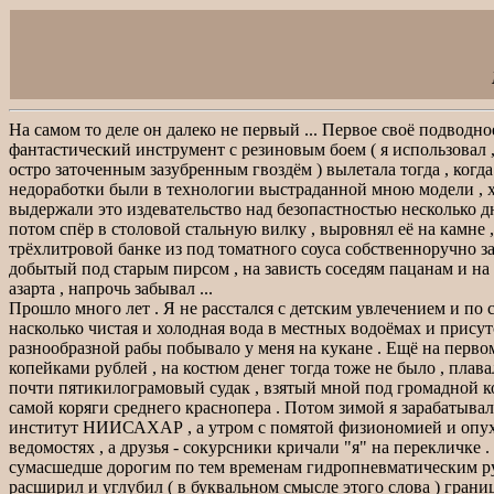
На самом то деле он далеко не первый ... Первое своё подводн
фантастический инструмент с резиновым боем ( я использовал ,
остро заточенным зазубренным гвоздём ) вылетала тогда , когда э
недоработки были в технологии выстраданной мною модели , х
выдержали это издевательство над безопастностью несколько дней
потом спёр в столовой стальную вилку , выровнял её на камне ,
трёхлитровой банке из под томатного соуса собственноручно з
добытый под старым пирсом , на зависть соседям пацанам и на
азарта , напрочь забывал ...
Прошло много лет . Я не расстался с детским увлечением и по се
насколько чистая и холодная вода в местных водоёмах и присут
разнообразной рабы побывало у меня на кукане . Ещё на перво
копейками рублей , на костюм денег тогда тоже не было , плав
почти пятикилограмовый судак , взятый мной под громадной ко
самой коряги среднего краснопера . Потом зимой я зарабатывал
институт НИИСАХАР , а утром с помятой физиономией и опухшим
ведомостях , а друзья - сокурсники кричали "я" на перекличке .
сумасшедше дорогим по тем временам гидропневматическим руж
расширил и углубил ( в буквальном смысле этого слова ) грани