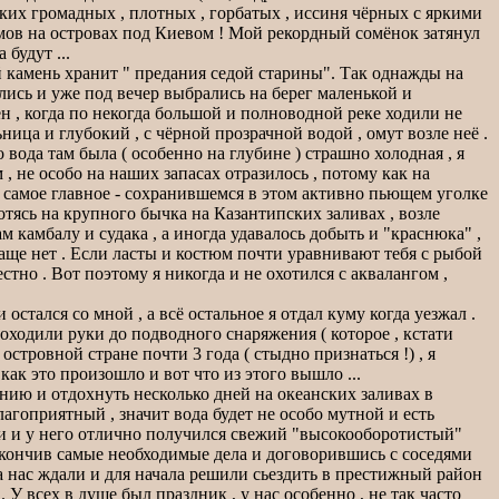
аких громадных , плотных , горбатых , иссиня чёрных с яркими
мов на островах под Киевом ! Мой рекордный сомёнок затянул
 будут ...
й камень хранит " предания седой старины". Так однажды на
лись и уже под вечер выбрались на берег маленькой и
ён , когда по некогда большой и полноводной реке ходили не
ница и глубокий , с чёрной прозрачной водой , омут возле неё .
 вода там была ( особенно на глубине ) страшно холодная , я
, не особо на наших запасах отразилось , потому как на
 самое главное - сохранившемся в этом активно пьющем уголке
хотясь на крупного бычка на Казантипских заливах , возле
камбалу и судака , а иногда удавалось добыть и "краснюка" ,
чаще нет . Если ласты и костюм почти уравнивают тебя с рыбой
естно . Вот поэтому я никогда и не охотился с аквалангом ,
остался со мной , а всё остальное я отдал куму когда уезжал .
доходили руки до подводного снаряжения ( которое , кстати
островной стране почти 3 года ( стыдно признаться !) , я
как это произошло и вот что из этого вышло ...
нию и отдохнуть несколько дней на океанских заливах в
лагоприятный , значит вода будет не особо мутной и есть
ки и у него отлично получился свежий "высокооборотистый"
закончив самые необходимые дела и договорившись с соседями
та нас ждали и для начала решили сьездить в престижный район
У всех в душе был праздник , у нас особенно , не так часто