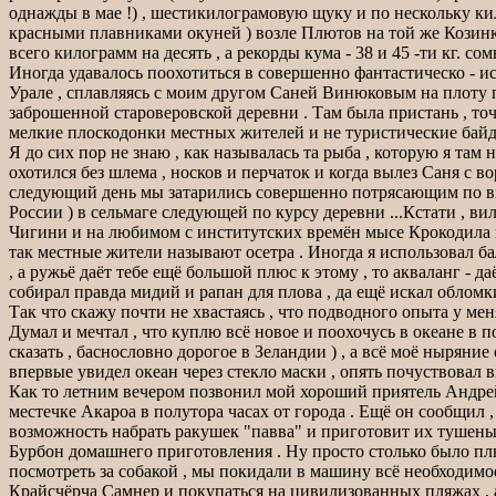
однажды в мае !) , шестикилограмовую щуку и по нескольку кил
красными плавниками окуней ) возле Плютов на той же Козинке
всего килограмм на десять , а рекорды кума - 38 и 45 -ти кг. сом
Иногда удавалось поохотиться в совершенно фантастическо - и
Урале , сплавляясь с моим другом Саней Винюковым на плоту п
заброшенной староверовской деревни . Там была пристань , точ
мелкие плоскодонки местных жителей и не туристические байдарк
Я до сих пор не знаю , как называлась та рыба , которую я там 
охотился без шлема , носков и перчаток и когда вылез Саня с в
следующий день мы затарились совершенно потрясающим по вку
России ) в сельмаге следующей по курсу деревни ...Кстати , ви
Чигини и на любимом с институтских времён мысе Крокодила на
так местные жители называют осетра . Иногда я использовал ба
, а ружьё даёт тебе ещё большой плюс к этому , то акваланг - да
собирал правда мидий и рапан для плова , да ещё искал обломк
Так что скажу почти не хвастаясь , что подводного опыта у мен
Думал и мечтал , что куплю всё новое и поохочусь в океане в п
сказать , баснословно дорогое в Зеландии ) , а всё моё ныряни
впервые увидел океан через стекло маски , опять почуствовал в
Как то летним вечером позвонил мой хороший приятель Андрей 
местечке Акароа в полутора часах от города . Ещё он сообщил 
возможность набрать ракушек "павва" и приготовит их тушены
Бурбон домашнего приготовления . Ну просто столько было плю
посмотреть за собакой , мы покидали в машину всё необходимое
Крайсчёрча Самнер и покупаться на цивилизованных пляжах , а 