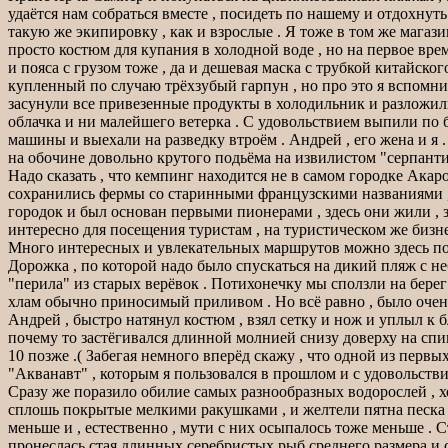
удаётся нам собраться вместе , посидеть по нашему и отдохнут
такую же экипировку , как и взрослые . Я тоже в том же магази
просто костюм для купания в холодной воде , но на первое врем
и пояса с грузом тоже , да и дешевая маска с трубкой китайско
купленный по случаю трёхзубый гарпун , но про это я вспомн
засунули все привезенные продукты в холодильник и разложили
облачка и ни малейшего ветерка . С удовольствием выпили по 
машины и выехали на разведку втроём . Андрей , его жена и я 
на обочине довольно крутого подьёма на извилистом "серпанти
Надо сказать , что кемпинг находится не в самом городке Акароа
сохранились фермы со старинными французскими названиями , 
городок и был основан первыми пионерами , здесь они жили , з
интересно для посещения туристам , на туристическом же бизнес
Много интересных и увлекательных маршрутов можно здесь посм
Дорожка , по которой надо было спускаться на дикий пляж с неб
"перила" из старых верёвок . Потихонечку мы сползли на берег
хлам обычно приносимый приливом . Но всё равно , было очень
Андрей , быстро натянул костюм , взял сетку и нож и уплыл к 
почему то застёгивался длинной молнией снизу доверху на спи
10 позже .( Забегая немного вперёд скажу , что одной из пер
"Акванавт" , которым я пользовался в прошлом и с удовольстви
Сразу же поразило обилие самых разнообразных водорослей , хо
сплошь покрытые мелкими ракушками , и желтели пятна песка .
меньше и , естественно , мути с них осыпалось тоже меньше .
пронеслась стая длинных серебристых рыб среднего размера и с