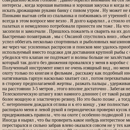
интересы , когда хорошая выпивка и хорошая закуска и когда в
искать дрожащими руками банку с пивом утром . Ну может не в
Пинками выгнав себя из спальника и поёживаясь от утренней св
всегда в этом вопросе мне везло . Я долго караулил , а стоило 
палатках и немедленно потребовали принести им тоже . На что я
засопели и замолчали . Пришлось пожалеть и сварить на их долю
Быстренько позавтракав , мы с Оксаной спустились вниз , обьех
успел оббегать несколько спортивных и рыболовных магазинов и
же через час усиленных распросов и поисков мне удалось прио
используемый вместо подсаки для доставания крупной рыбы с бо
убедился что клапан не подтекает и волны больше не захлёстыв
который так долго без движения провалялся у меня в коробке с
Полученный инструмент имел не очень изящный вид , но меня это
охоту только по книгам и фильмам , расскажу как подобный ин
натягиваешь гарпун насколько хватает сил , потом перехватывае
в сторону предполагаемой жертвы , разжать пальцы , удержива
на расстоянии 3-5 метров , этого вполне достаточно . Забегая н
Телескопическую штангу взял намного длиннее ( от такой разд
более мощную и эластичную резину. Но это было позже , а тогда
С нетерпением дождался отлива и к его концу , уже полностью
распирало меня и левой рукой я периодически проверял кусок в
придерживаясь правила , что на охоте ( особенно подводной ) 
Иногда я нырял , что бы проверить какое нибудь интерестное ме
перестарался и сильно забрав влево оказался совсем не у тех к