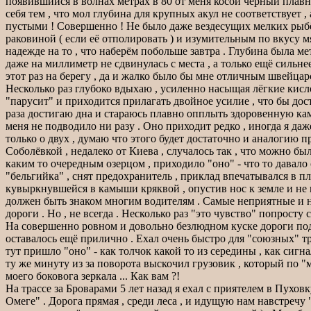
появившийся в волнах метрах в 80 от меня косой чёрный плавни
себя тем , что мол глубина для крупных акул не соответствует 
пустыми ! Совершенно ! Не было даже вездесущих мелких рыбёш
раковиной ( если её отполировать ) и изумительным по вкусу мя
надежде на то , что наберём побольше завтра . Глубина была ме
даже на миллиметр не сдвинулась с места , а только ещё сильнее
этот раз на берегу , да и жалко было бы мне отличным швейцар
Несколько раз глубоко вдыхаю , усиленно насыщая лёгкие кисло
"парусит" и приходится прилагать двойное усилие , что бы до
раза достигаю дна и стараюсь плавно опплыть здоровенную каме
меня не подводило ни разу . Оно приходит редко , иногда я да
только о двух , думаю что этого будет достаточно и аналогию п
Соболёвкой , недалеко от Киева , случалось так , что можно был
каким то очередным озерцом , приходило "оно" - что то давало 
"бельгийка" , снят предохранитель , приклад впечатывался в плеч
кувыркнувшейся в камыши кряквой , опустив нос к земле и не 
должен быть знаком многим водителям . Самые неприятные и не
дороги . Но , не всегда . Несколько раз "это чувство" попросту 
На совершенно ровном и довольно безлюдном куске дороги под Гом
оставалось ещё прилично . Ехал очень быстро для "союзных" тр
тут пришло "оно" - как толчок какой то из середины , как сигн
ту же минуту из за поворота выскочил грузовик , который по "
моего боковога зеркала ... Как вам ?!
На трассе за Броварами 5 лет назад я ехал с приятелем в Пухо
Омеге" . Дорога прямая , среди леса , и идущую нам навстречу 