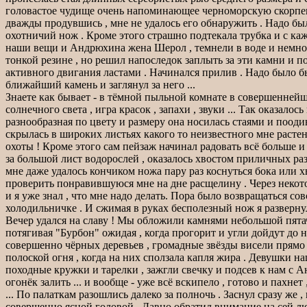
головастое чудище очень напоминающее черноморскую скорпену 
дважды продувшись , мне не удалось его обнаружить . Надо был
охотничий нож . Кроме этого страшно подтекала трубка и с каж
наши вещи и Андрюхина жена Шерол , темнели в воде и немного
тонкой резине , но решил напоследок заплыть за эти камни и по
активного двигания ластами . Начинался прилив . Надо было 
ближайший камень и заглянул за него ...
Знаете как бывает - в тёмной пыльной комнате в совершеннейше
солнечного света , игра красок , запахи , звуки ... Так оказа
разнообразная по цвету и размеру она носилась стаями и поо
скрылась в широких листьях какого то неизвестного мне растен
охоты ! Кроме этого сам пейзаж начинал радовать всё больше и 
за большой лист водорослей , оказалось хвостом приличных раз
мне даже удалось кончиком ножа пару раз коснуться бока или х
проверить понравившуюся мне на дне расщелину . Через некоторо
и я уже знал , что мне надо делать. Пора было возвращаться с
холодильничке . И сжимая в руках бесполезный нож я развернул 
Вечер удался на славу ! Мы обложили камнями небольшой пятач
потягивая "Бурбон" ожидая , когда прогорит и угли дойдут до
совершенно чёрных деревьев , громадные звёзды висели прямо
полоской огня , когда на них сползала капля жира . Девушки 
походные кружки и тарелки , зажгли свечку и подсев к нам с А
огонёк залить ... и вообще - уже всё вскипело , готово и пахне
... По палаткам разошлись далеко за полночь . Заснул сразу же
совершенно ясной головой . Давно обратил внимание на сей лю