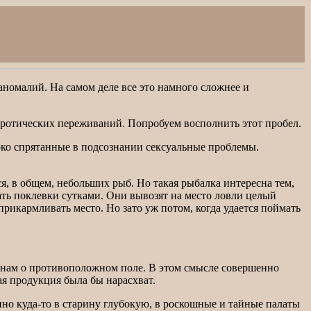
аномалий. На самом деле все это намного сложнее и
эротических переживаний. Попробуем восполнить этот пробел.
око спрятанные в подсознании сексуальные проблемы.
ся, в общем, небольших рыб. Но такая рыбалка интересна тем,
ать поклевки сутками. Они вывозят на место ловли целый
прикармливать место. Но зато уж потом, когда удается поймать
т нам о противоположном поле. В этом смысле совершенно
ая продукция была бы нарасхват.
но куда-то в старину глубокую, в роскошные и тайные палаты