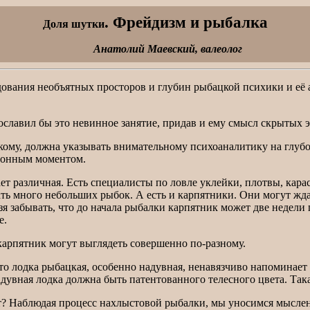
. Фрейдизм и рыбалка
Доля шутки
Анатолий Маевский, валеолог
дования необъятных просторов и глубин рыбацкой психики и её 
славил бы это невинное занятие, придав и ему смысл скрытых 
ескому, должна указывать внимательному психоаналитику на глуб
ионным моментом.
ет различная. Есть специалисты по ловле уклейки, плотвы, кара
ать много небольших рыбок. А есть и карпятники. Они могут жд
я забывать, что до начала рыбалки карпятник может две недели 
е.
карпятник могут выглядеть совершенно по-разному.
то лодка рыбацкая, особенно надувная, ненавязчиво напоминае
дувная лодка должна быть патентованного телесного цвета. Так
ет? Наблюдая процесс нахлыстовой рыбалки, мы уносимся мыслен