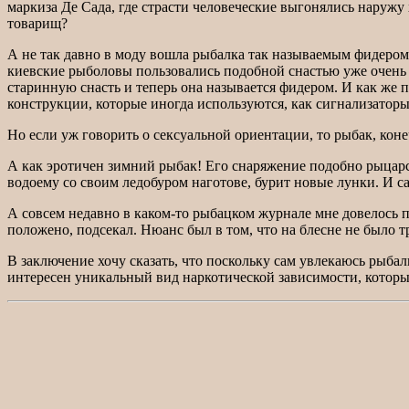
маркиза Де Сада, где страсти человеческие выгонялись наружу
товарищ?
А не так давно в моду вошла рыбалка так называемым фидером.
киевские рыболовы пользовались подобной снастью уже очень 
старинную снасть и теперь она называется фидером. И как же 
конструкции, которые иногда используются, как сигнализаторы
Но если уж говорить о сексуальной ориентации, то рыбак, кон
А как эротичен зимний рыбак! Его снаряжение подобно рыцарс
водоему со своим ледобуром наготове, бурит новые лунки. И 
А совсем недавно в каком-то рыбацком журнале мне довелось пр
положено, подсекал. Нюанс был в том, что на блесне не было т
В заключение хочу сказать, что поскольку сам увлекаюсь рыбал
интересен уникальный вид наркотической зависимости, котор