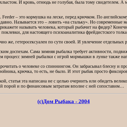
 хлыстом. И кровь, отнюдь не голубая, была тому свидетелем. 
 Feeder – это кормушка на леске, перед крючком. По английско
давно. Называется это – ловить «на стальку». Но современные 
прикажете называть человека, который рыбачит на фидер? Конеч
 поклевки, для настоящего психоаналитика фрейдистского толка 
ечно же, гетеросексуален по сути своей. И увлечение отдельных
ким доспехам. Сама зимняя рыбалка требует активности, подви
сам процесс зимней рыбалки с игрой мормышки в лунке также н
очитать о человеке со спиннингом. Он забрасывал блесну и пров
ройника, крючка, то есть, не было. И этот рыбак просто фиксиро
кой, статья эта написана не с целью очернить или обидеть велик
ый порой и по финансовым затратам вполне с ней сопоставим…
(с)Дом Рыбака - 2004