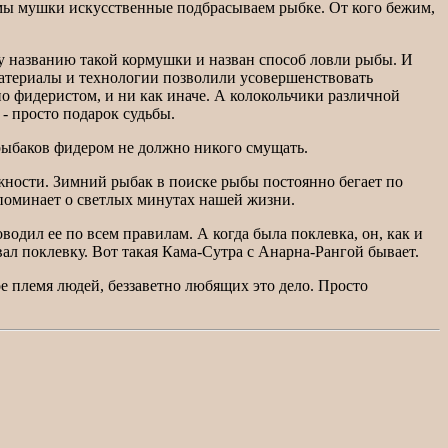
А мы мушки искусственные подбрасываем рыбке. От кого бежим,
му названию такой кормушки и назван способ ловли рыбы. И
материалы и технологии позволили усовершенствовать
но фидеристом, и ни как иначе. А колокольчики различной
- просто подарок судьбы.
 рыбаков фидером не должно никого смущать.
жности. Зимний рыбак в поиске рыбы постоянно бегает по
апоминает о светлых минутах нашей жизни.
одил ее по всем правилам. А когда была поклевка, он, как и
вал поклевку. Вот такая Кама-Сутра с Анарна-Рангой бывает.
ое племя людей, беззаветно любящих это дело. Просто