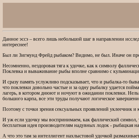
Данное эссэ – всего лишь небольшой шаг в направлении иссле
интереснее!
Был ли Зигмунд Фрейд рыбаком? Видимо, не был. Иначе он про
Несомненно, нездоровая тяга к удочке, как к символу фаллич
Поклевка и вываживание рыбы вполне сравнимо с кульминац
И сразу память услужливо подсказывает, что и рыбалка-то быва
что поклевки довольно частые и за одну рыбалку удается пойм
лагерь, в котором днюют и ночуют в ожидании поклевки. Нельз
большого карпа, все эти труды получают логическое завершени
Поэтому с точки зрения сексуальных проявлений уклеечник и 
И уж если удочку мы воспринимаем, как фаллический символ, 
бесплатная идея производителям надувных лодок - рыбацкая на
А что это там за интеллигент нахлыстовой удочкой размахива