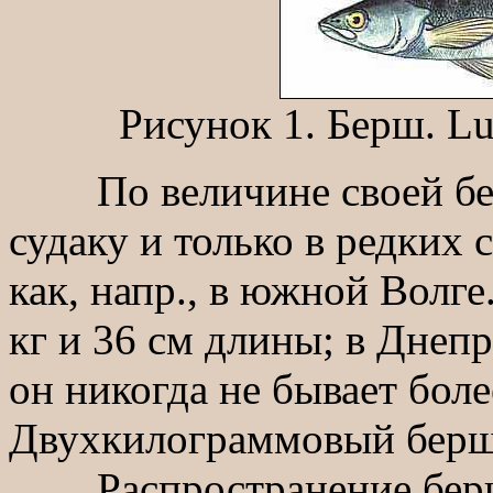
Рисунок 1. Берш. Luc
По величине своей берш
судаку и только в редких с
как, напр., в южной Волге
кг и 36 см длины; в Днепр
он никогда не бывает более
Двухкилограммовый берш 
Распространение берша 