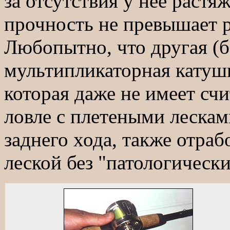
за отсутствия у нее растя
прочность не превышает 
Любопытно, что другая (б
мультипликаторная катуш
которая даже не имеет сч
ловле с плетеными леска
заднего хода, также отраб
леской без "патологическ