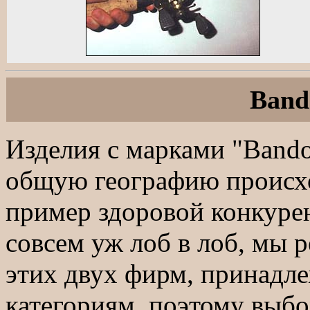
Band
Изделия с марками "Bando
общую географию происх
пример здоровой конкурен
совсем уж лоб в лоб, мы 
этих двух фирм, принадл
категориям, поэтому выб