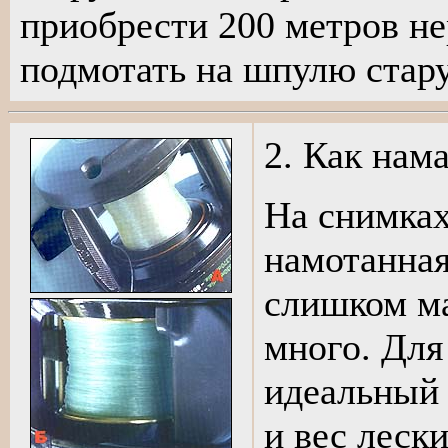
приобрести 200 метров не
подмотать на шпулю стару
2. Как нам
На снимках
намотанная
слишком ма
много. Для
идеальный 
и вес леск