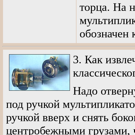
торца. На 
мультиплик
обозначен 
3. Как извл
классическо
Надо отверну
под ручкой мультипликато
ручкой вверх и снять боко
центробежными грузами, 