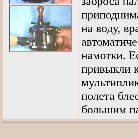
заброса па
приподнима
на воду, в
автоматиче
намотки. Е
привыкли к
мультиплик
полета бл
большим па