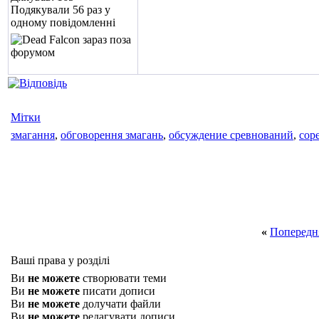
Подякували 56 раз у
одному повідомленні
Мітки
змагання
,
обговорення змагань
,
обсуждение сревнований
,
сор
«
Попередн
Ваші права у розділі
Ви
не можете
створювати теми
Ви
не можете
писати дописи
Ви
не можете
долучати файли
Ви
не можете
редагувати дописи