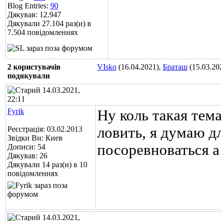
Blog Entries:
90
Дякував: 12.947
Дякували 27.104 раз(и) в
7.504 повідомленнях
2 користувачів
VIsko
(16.04.2021),
Браташ
(15.03.20
подякували
14.03.2021,
22:11
Fyrik
Ну коль такая тем
ловить, я думаю д
Реєстрація: 03.02.2013
Звідки Ви: Киев
посоревноваться а
Дописи: 54
Дякував: 26
Дякували 14 раз(и) в 10
повідомленнях
14.03.2021,