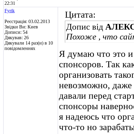
22:31
Fyrik
Цитата:
Реєстрація: 03.02.2013
Допис від
АЛЕКС
Звідки Ви: Киев
Дописи: 54
Похоже , что сай
Дякував: 26
Дякували 14 раз(и) в 10
повідомленнях
Я думаю что это и
спонсоров. Так ка
организовать тако
невозможно, даже
давали перед старт
спонсоры наверное
я надеюсь что орг
что-то но зарабат