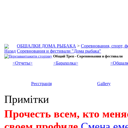
ОБЩАЛКИ ДОМА РЫБАКА
>
Соревнования, спорт, 
Соревнования и фестивали "Дома рыбака"
Общий Треп - Соревнования и фестивали
<Отчеты>
<Барахолка>
<Общалк
Реєстрація
Gallery
Примітки
Прочесть всем, кто меня
своем профиле
Смена ем