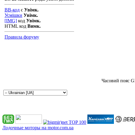
BB-код
є
Увімк.
Усмішки
Увімк.
[IMG]
код
Увімк.
HTML код
Вимк.
Правила форуму
Часовий пояс G
Лодочные моторы на motor.com.ua