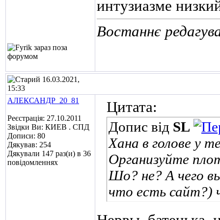
интузиазме низкий
Востаннє редагува
16.03.2021,
15:33
АЛЕКСАНДР_20_81
Цитата:
Реєстрація: 27.10.2011
Допис від
SL
Звідки Ви: КИЕВ . СПД
Дописи: 80
Хана в голове у т
Дякував: 254
Дякували 147 раз(и) в 36
Организуйте плот
повідомленнях
Шо? не? А чего в
что есть сайт?) 