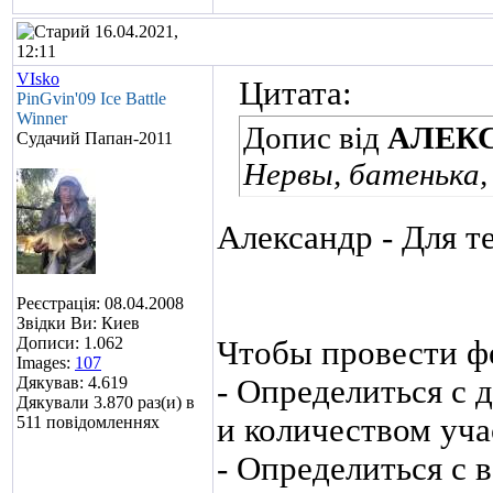
16.04.2021,
12:11
VIsko
Цитата:
PinGvin'09 Ice Battle
Winner
Допис від
АЛЕКС
Судачий Папан-2011
Нервы, батенька, 
Александр - Для тех
Реєстрація: 08.04.2008
Звідки Ви: Киев
Дописи: 1.062
Чтобы провести ф
Images:
107
Дякував: 4.619
- Определиться с 
Дякували 3.870 раз(и) в
и количеством уча
511 повідомленнях
- Определиться с 