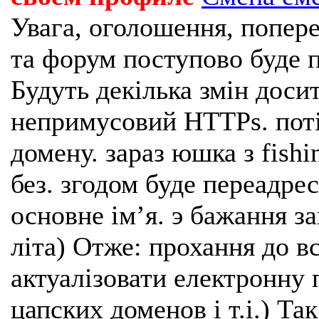
Увага, оголошення, попере
та форум поступово буде п
Будуть декілька змін доси
непримусовий HTTPs. поті
домену. зараз юшка з fishi
без. згодом буде переадрес
основне імʼя. э бажання з
літа) Отже: прохання до в
актуалізовати електронну 
цапских доменов і т.і.) Та