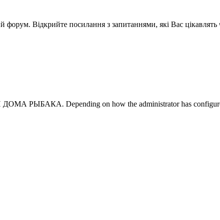
ний форум. Відкрийте посилання з запитаннями, які Вас цікавлят
ОМА РЫБАКА. Depending on how the administrator has configured the