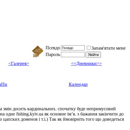
Псевдо
Запам'ятати мене
Пароль
<Галерея>
<<Дневники>>
аПи
Календар
ка змін досить кардинальних. спочатку буде непримусовий
а одне fishing.kyiv.ua як основне імʼя. э бажання закінчити до
цапских доменов і т.і.) Так як ймовірніть того що доведеться