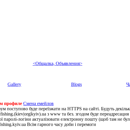
<Общалка, Объявления>
Gallery
Blogs
Ч
ем профиле
Смена емейлов
рум поступово буде переїзжати на HTTPS на сайті. Будуть декіль
shing.(kiev|org|kyiv).ua з www та без. згодом буде переадресация н
 паролі-логіни актуалізовати електронну пошту (щоб там не було 
ishing.kyiv.ua Всім гарного часу доби і перемоги