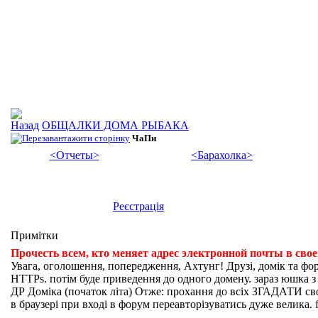
ОБЩАЛКИ ДОМА РЫБАКА
ЧаПи
<Отчеты>
<Барахолка>
Реєстрація
Примітки
Прочесть всем, кто меняет адрес электронной почты в сво
Увага, оголошення, попередження, Ахтунг! Друзі, домік та фо
HTTPs. потім буде приведення до одного домену. зараз юшка з fi
ДР Доміка (початок літа) Отже: прохання до всіх ЗГАДАТИ свої
в браузері при вході в форум переавторізуватись дуже велика. f