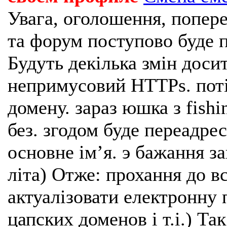
Увага, оголошення, попере
та форум поступово буде п
Будуть декілька змін доси
непримусовий HTTPs. поті
домену. зараз юшка з fishi
без. згодом буде переадрес
основне імʼя. э бажання з
літа) Отже: прохання до в
актуалізовати електронну 
цапских доменов і т.і.) Та