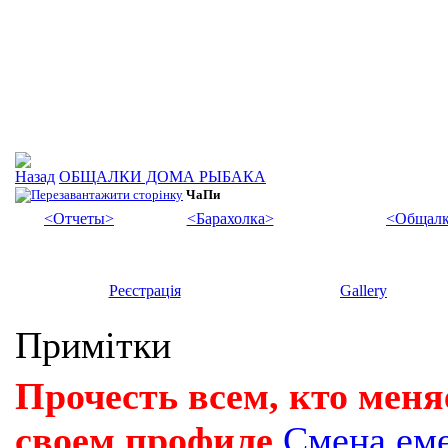
ОБЩАЛКИ ДОМА РЫБАКА
ЧаПи
<Отчеты>
<Барахолка>
<Общалк
Реєстрація
Gallery
Примітки
Прочесть всем, кто меня
своем профиле
Смена ем