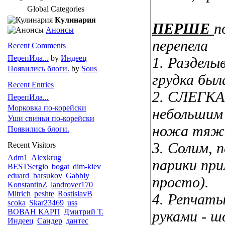
Global Categories
Кулинария
ПЕРШЕ
п
Анонсы
перепела
Recent Comments
ПерепИла...
by
Индеец
1. Раздел
Появились блоги.
by
Sous
грудка был
Recent Entries
2. СЛЕГКА
ПерепИла...
Морковка по-корейски
небольшим
Уши свиньи по-корейски
ножа тяж
Появились блоги.
3. Солим, п
Recent Visitors
Adm1
Alexkrug
парики при
BESTSergio
bogat
dim-kiev
eduard_barsukov
Gabbiy
просто).
KonstantinZ
landrover170
Mitrich
peshte
RostislavB
4. Репчаты
scoka
Skar23469
uss
ВОВАН КАРП
Дмитрий Т.
руками - ш
Индеец
Сандер
дантес