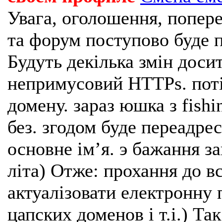
Увага, оголошення, попере
та форум поступово буде п
Будуть декілька змін доси
непримусовий HTTPs. поті
домену. зараз юшка з fishi
без. згодом буде переадрес
основне імʼя. э бажання з
літа) Отже: прохання до в
актуалізовати електронну 
цапских доменов і т.і.) Та