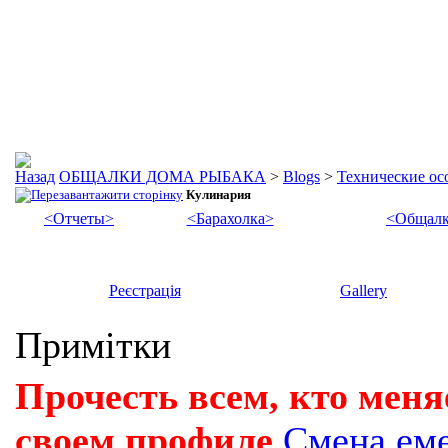
ОБЩАЛКИ ДОМА РЫБАКА
>
Blogs
>
Технические осо
Кулинария
<Отчеты>
<Барахолка>
<Общалк
Реєстрація
Gallery
Примітки
Прочесть всем, кто меня
своем профиле
Смена ем