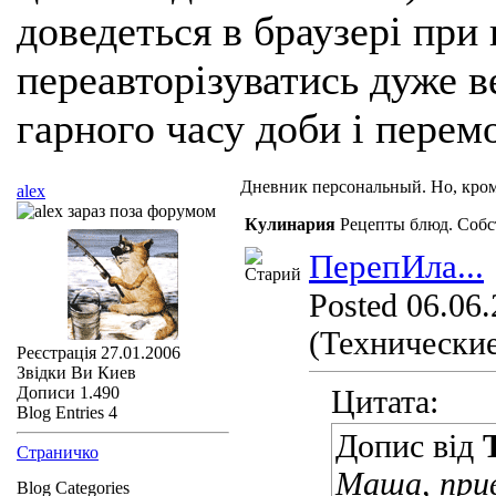
доведеться в браузері при
переавторізуватись дуже ве
гарного часу доби і перем
Дневник персональный. Но, кро
alex
Кулинария
Рецепты блюд. Собс
ПерепИла...
Posted 06.06.
(Технические
Реєстрація
27.01.2006
Звідки Ви
Киев
Дописи
1.490
Цитата:
Blog Entries
4
Допис від
Страничко
Маша, прив
Blog Categories