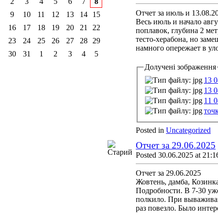
2
3
4
5
6
7
8
Отчет за июль и 13.08.2
9
10
11
12
13
14
15
Весь июль и начало авгу
16
17
18
19
20
21
22
поплавок, глубина 2 мет
тесто-херабона, но заме
23
24
25
26
27
28
29
намного опережает в уло
30
31
1
2
3
4
5
Долучені зображення
13 0
13 0
11 0
точк
Posted in
Uncategorized
Отчет за 29.06.2025
Posted 30.06.2025 at 21:1
Отчет за 29.06.2025
Жовтень, дамба, Козинка
Подробности. В 7-30 уже
полкило. При вываживани
раз повезло. Было интер