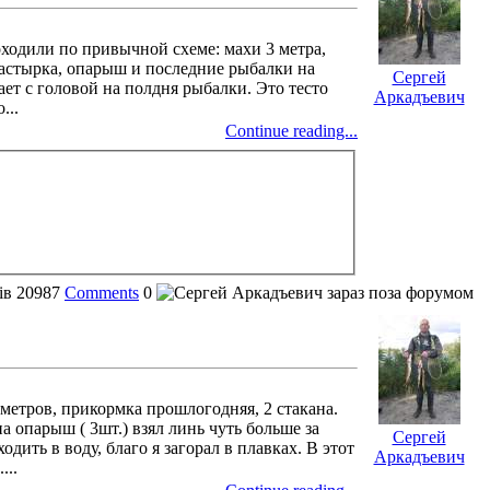
оходили по привычной схеме: махи 3 метра,
 мастырка, опарыш и последние рыбалки на
Сергей
ает с головой на полдня рыбалки. Это тесто
Аркадъевич
...
Continue reading...
ів
20987
Comments
0
х метров, прикормка прошлогодняя, 2 стакана.
а опарыш ( 3шт.) взял линь чуть больше за
Сергей
ить в воду, благо я загорал в плавках. В этот
Аркадъевич
...