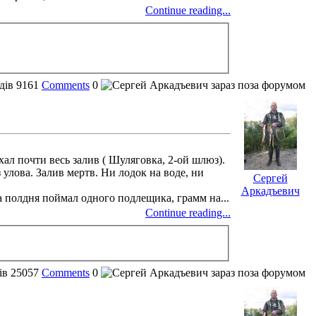
Continue reading...
дів
9161
Comments
0
ал почти весь залив ( Шуляговка, 2-ой шлюз).
 улова. Залив мертв. Ни лодок на воде, ни
Сергей
Аркадъевич
За полдня поймал одного подлещика, грамм на...
Continue reading...
ів
25057
Comments
0