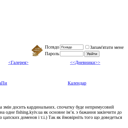
Псевдо
Запам'ятати мене
Пароль
<Галерея>
<<Дневники>>
аПи
Календар
ка змін досить кардинальних. спочатку буде непримусовий
а одне fishing.kyiv.ua як основне імʼя. э бажання закінчити до
цапских доменов і т.і.) Так як ймовірніть того що доведеться