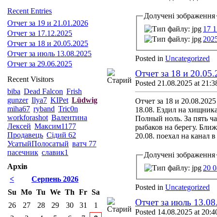
Recent Entries
Долучені зображення
Отчет за 19 и 21.01.2026
17 1
Отчет за 17.12.2025
202
Отчет за 18 и 20.05.2025
Отчет за июль 13.08.2025
Posted in
Uncategorized
Отчет за 29.06.2025
Отчет за 18 и 20.05
Recent Visitors
Posted 21.08.2025 at 21:3
biba
Dead Falcon
Frish
gunzer
Ilya7
KIPet
Lüdwig
Отчет за 18 и 20.08.2025
miha67
ryband
Tric0n
18.08. Ездил на хищника
workforashot
Валентина
Полный ноль. За пять ча
Лексей
Максим1177
рыбаков на берегу. Бли
Продавець
Сідий 62
20.08. поехал на канал 
УсатыйПолосатый
ватч 77
пасечник
славик1
Долучені зображення
Архів
20 0
<
Серпень 2026
Posted in
Uncategorized
Su
Mo
Tu
We
Th
Fr
Sa
Отчет за июль 13.08
26
27
28
29
30
31
1
Posted 14.08.2025 at 20:4