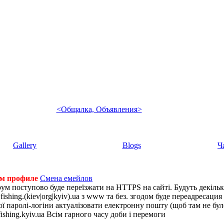
<Общалка, Объявления>
Gallery
Blogs
Ч
ем профиле
Смена емейлов
рум поступово буде переїзжати на HTTPS на сайті. Будуть декіль
shing.(kiev|org|kyiv).ua з www та без. згодом буде переадресация н
 паролі-логіни актуалізовати електронну пошту (щоб там не було 
ishing.kyiv.ua Всім гарного часу доби і перемоги