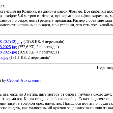
025
ста ездил на Козинку, на дамбу в район Жовтня. Все рыбалки пр
ра, заброс 5-6 метров от берега, прикормка реал-фиш карамель,
шанное по секретному) рецепту продавца. Размер с орех мне хват
вистости остальные насадки, при условии, что есть хоть какой-то
8 2025 (2).jpg
(265,8 КБ, 4 переглядів)
8 2025.jpg
(352,6 КБ, 2 переглядів)
8 2025.jpg
(169,8 КБ, 4 переглядів)
а.jpg
(131,1 КБ, 2 переглядів)
Перегляд
6 by
Сергей Аркадъевич
, два маха по 3 метра, пять метров от берега, глубина около дву
 закормился. Клева сегодня не было вообще. В начале девятого н
и завел в водяной орех намертво. Пришлось почти по грудь заход
есно видеть, как малюсенький крючок зацепился за кончик языка.