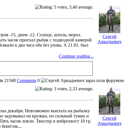
тром -15, днем -12. Солнце, штиль, мороз.
Сергей
ать часов приехал рыбак с подводной камерой
Аркадъевич
зжали в два часа оба без улова. А 21.01. был
Continue reading...
ів
21568
Comments
0
ины декабря. Невозможно выехать на рыбалку
ьно задумывал на кружки, но сильный туман и
Сергей
Пять часов ловли. Твистер и виброхвост 10 гр.
Аркадъевич
берегом,...