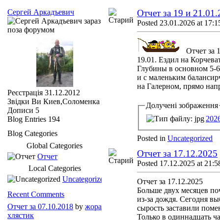
Сергей Аркадъевич
Отчет за 19 и 21.01
Posted 23.01.2026 at 17:1
Отчет за 
19.01. Ездил на Корчеват
Глубины в основном 5-6
и с маленьким балансирч
на Галерном, прямо напр
Реєстрація
31.12.2012
Звідки Ви
Киев,Соломенка
Долучені зображення
Дописи
5
202
Blog Entries
194
Blog Categories
Posted in
Uncategorized
Global Categories
Отчет за 17.12.2025
Отчет
Posted 17.12.2025 at 21:5
Local Categories
Uncategorized
Отчет за 17.12.2025
Больше двух месяцев по
Recent Comments
из-за дождя. Сегодня в
Отчет за 07.10.2018
by
жора
сырость заставили помен
хлястик
Только в одиннадцать ча