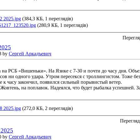
2 2025.jpg
(384,3 КБ, 1 переглядів)
51217_123520.jpg
(280,9 КБ, 1 переглядів)
Перегля
.2025
8 by
Сергей Аркадъевич
 на РСБ «Вишеньки». На Язике с 7-30 и почти до часу дня. Объех
сов ни одного удара. Утром пересекся с троллингистом. Тоже без
же к часу закончил, появился сильный порывистый ветер.
в Жовтень, на поплавок. Надеялся, что будет рыбалка успешней. 
8 2025.jpg
(272,0 КБ, 2 переглядів)
Перегляд
.2025
0 by
Сергей Аркадъевич