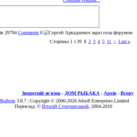
Continue reading...
ів
29794
Comments
0
Сторінка 1 з 39
1
2
3
4
5
11
>
Last
»
Зворотній зв'язок
-
ДОМ РЫБАКА
-
Архів
-
Вгору
Bulletin
3.8.7 ; Copyright © 2000-2026 Jelsoft Enterprises Limited
Переклад: ©
Віталій Стопчанський
, 2004-2010