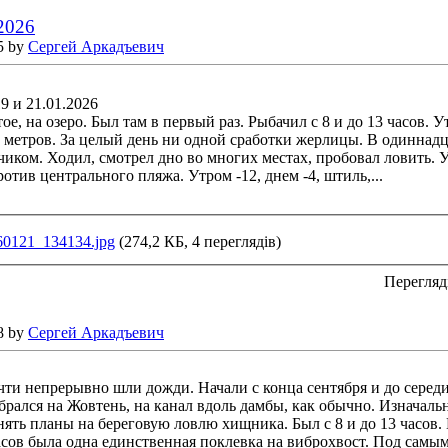
.2026
5 by
Сергей Аркадъевич
19 и 21.01.2026
ое, на озеро. Был там в первый раз. Рыбачил с 8 и до 13 часов. У
 метров. За целый день ни одной сработки жерлицы. В одиннадц
иком. Ходил, смотрел дно во многих местах, пробовал ловить. Уе
отив центрального пляжа. Утром -12, днем -4, штиль,...
60121_134134.jpg
(274,2 КБ, 4 переглядів)
Перегляд
8 by
Сергей Аркадъевич
чти непрерывно шли дожди. Начали с конца сентября и до серед
ыбрался на Жовтень, на канал вдоль дамбы, как обычно. Изначал
ять планы на береговую ловлю хищника. Был с 8 и до 13 часов. 
сов была одна единственная поклевка на виброхвост. Под самым 