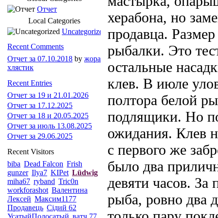
мастырка, опарыш
Отчет
херабона, но зам
Local Categories
продавца. Размер 
Uncategorized
Recent Comments
рыбалки. Это тес
Отчет за 07.10.2018
by
жора
остальные насадки
хлястик
клев. В июле уло
Recent Entries
Отчет за 19 и 21.01.2026
полтора белой ры
Отчет за 17.12.2025
подлящики. Но по
Отчет за 18 и 20.05.2025
Отчет за июль 13.08.2025
ожидания. Клев н
Отчет за 29.06.2025
с первого же забр
Recent Visitors
было два приличн
biba
Dead Falcon
Frish
gunzer
Ilya7
KIPet
Lüdwig
девяти часов. За
miha67
ryband
Tric0n
workforashot
Валентина
рыба, ровно два 
Лексей
Максим1177
Продавець
Сідий 62
только пару покл
УсатыйПолосатый
ватч 77