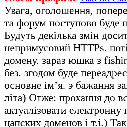
Увага, оголошення, попере
та форум поступово буде п
Будуть декілька змін доси
непримусовий HTTPs. поті
домену. зараз юшка з fishi
без. згодом буде переадрес
основне імʼя. э бажання з
літа) Отже: прохання до в
актуалізовати електронну 
цапских доменов і т.і.) Та