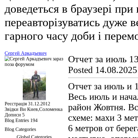
доведеться в браузері при
переавторізуватись дуже ве
гарного часу доби і перем
Сергей Аркадъевич
Отчет за июль 1
Posted 14.08.2025
Отчет за июль и 
Весь июль и начал
Реєстрація
31.12.2012
район Жовтня. В
Звідки Ви
Киев,Соломенка
Дописи
5
схеме: махи 3 мет
Blog Entries
194
6 метров от бере
Blog Categories
Global Categories