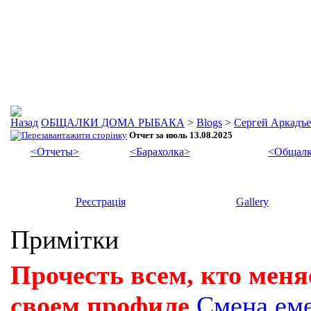
ОБЩАЛКИ ДОМА РЫБАКА
>
Blogs
>
Сергей Аркадъ
Отчет за июль 13.08.2025
<Отчеты>
<Барахолка>
<Общалк
Реєстрація
Gallery
Примітки
Прочесть всем, кто меня
своем профиле
Смена ем