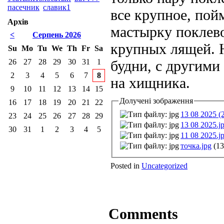
пасечник
славик1
все крупное, пой
Архів
мастырку поклево
<
Серпень 2026
крупных лящей. Н
Su
Mo
Tu
We
Th
Fr
Sa
26
27
28
29
30
31
1
будни, с другими
2
3
4
5
6
7
8
на хищника.
9
10
11
12
13
14
15
Долучені зображення
16
17
18
19
20
21
22
13 08 2025 (2
23
24
25
26
27
28
29
13 08 2025.j
30
31
1
2
3
4
5
11 08 2025.j
точка.jpg
(13
Posted in
Uncategorized
Comments