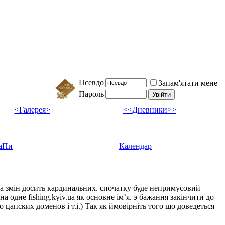
Псевдо
Запам'ятати мене
Пароль
<Галерея>
<<Дневники>>
аПи
Календар
ка змін досить кардинальних. спочатку буде непримусовий
а одне fishing.kyiv.ua як основне імʼя. э бажання закінчити до
цапских доменов і т.і.) Так як ймовірніть того що доведеться