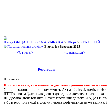
ОБЩАЛКИ ДОМА РЫБАКА
>
Blogs
>
SERDIТЫЙ
Entries for Вересень 2025
<Отчеты>
<Барахолка>
Реєстрація
Примітки
Прочесть всем, кто меняет адрес электронной почты в сво
Увага, оголошення, попередження, Ахтунг! Друзі, домік та фо
HTTPs. потім буде приведення до одного домену. зараз юшка з fi
ДР Доміка (початок літа) Отже: прохання до всіх ЗГАДАТИ свої
в браузері при вході в форум переавторізуватись дуже велика. f