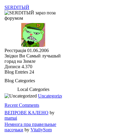
SERDIТЫЙ
Реєстрація
01.06.2006
Звідки Ви
Самый лучьшый
горад на Зимле
Дописи
4.370
Blog Entries
24
Blog Categories
Local Categories
Uncategorized
Recent Comments
ВЕПРОВЕ КАЛЕНО
by
mamai
Немнога пра правельные
насочьки
by
VitaliySom