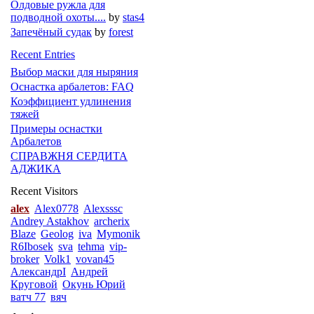
Олдовые ружла для
подводной охоты....
by
stas4
Запечёный судак
by
forest
Recent Entries
Выбор маски для ныряния
Оснастка арбалетов: FAQ
Коэффициент удлинения
тяжей
Примеры оснастки
Арбалетов
СПРАВЖНЯ СЕРДИТА
АДЖИКА
Recent Visitors
alex
Alex0778
Alexsssc
Andrey Astakhov
archerix
Blaze
Geolog
iva
Mymonik
R6Ibosek
sva
tehma
vip-
broker
Volk1
vovan45
АлександрI
Андрей
Круговой
Окунь Юрий
ватч 77
вяч