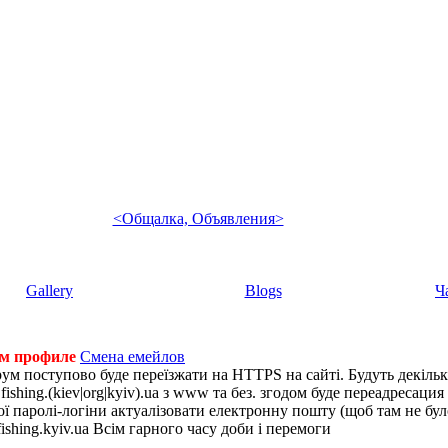
<Общалка, Объявления>
Gallery
Blogs
Ч
ем профиле
Смена емейлов
рум поступово буде переїзжати на HTTPS на сайті. Будуть декіль
shing.(kiev|org|kyiv).ua з www та без. згодом буде переадресация н
 паролі-логіни актуалізовати електронну пошту (щоб там не було 
ishing.kyiv.ua Всім гарного часу доби і перемоги