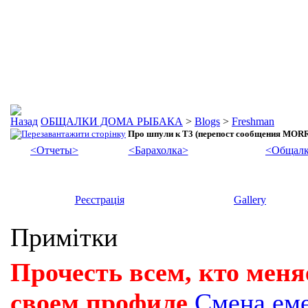
ОБЩАЛКИ ДОМА РЫБАКА
>
Blogs
>
Freshman
Про шпули к Т3 (перепост сообщения MOR
<Отчеты>
<Барахолка>
<Общалк
Реєстрація
Gallery
Примітки
Прочесть всем, кто меня
своем профиле
Смена ем