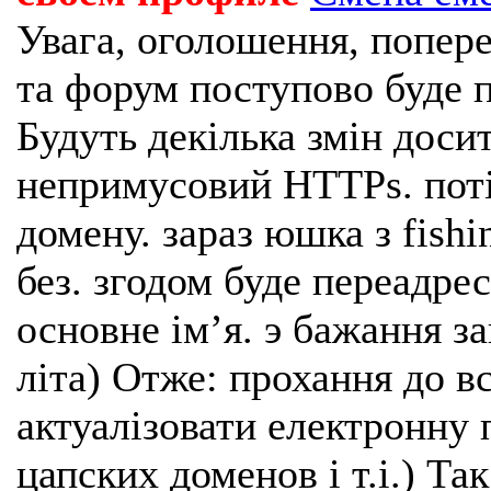
Увага, оголошення, попере
та форум поступово буде п
Будуть декілька змін доси
непримусовий HTTPs. поті
домену. зараз юшка з fishi
без. згодом буде переадрес
основне імʼя. э бажання з
літа) Отже: прохання до в
актуалізовати електронну 
цапских доменов і т.і.) Та