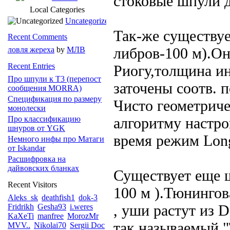
стоковые шпули 
Local Categories
Uncategorized
Так-же существуе
Recent Comments
либров-100 м).Он
ловля жереха
by
МЛВ
Recent Entries
Риогу,толщина и
Про шпули к Т3 (перепост
заточены соотв. 
сообщения MORRA)
Спецификация по размеру
Чисто геометриче
монолески
Про классификацию
алгоритму настро
шнуров от YGK
время режим Long
Немного инфы про Матаги
от Iskandar
Расшифровка на
дайвовских бланках
Существует еще 
Recent Visitors
100 м ).Тюнингова
Aleks_sk
deathfish1
dok-3
, уши растут из 
Fridrikh
Gesha93
i.weres
KaXeTi
manfree
MorozMr
так называемый "T
MVV..
Nikolai70
Sergii Doc