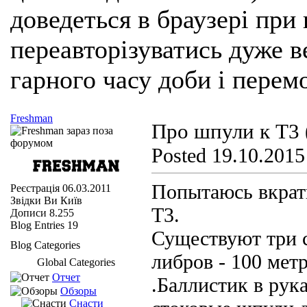
доведеться в браузері при
переавторізуватись дуже ве
гарного часу доби і перем
Freshman
Про шпули к Т3
Posted 19.10.2015
Попытаюсь вкратц
Реєстрація
06.03.2011
Звідки Ви
Київ
Т3.
Дописи
8.255
Blog Entries
19
Существуют три с
Blog Categories
либров - 100 мет
Global Categories
Отчет
.Баллистик в рук
Обзоры
Снасти