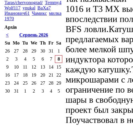
Taras/chervonograd/
Temmy4
1016 и Т3 МХ вы
Wolf117
ynukal
ВаХа7
Иванович61
Чамикс
милка
впоследствии по
1970
BFS ловли.Катуш
Архів
<
Серпень 2026
предлагаемых вар
Su
Mo
Tu
We
Th
Fr
Sa
более мелкой шп
26
27
28
29
30
31
1
индуктора которо
2
3
4
5
6
7
8
9
10
11
12
13
14
15
каждую катушку.
16
17
18
19
20
21
22
микрошарами с л
23
24
25
26
27
28
29
ограничение по в
30
31
1
2
3
4
5
шары в свободную
проект был закры
Поучаствовал в не