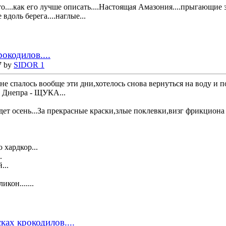
есто....как его лучше описать....Настоящая Амазония....прыгающи
 вдоль берега....наглые...
рокодилов....
7 by
SIDOR 1
спалось вообще эти дни,хотелось снова вернуться на воду и п
а Днепра - ЩУКА...
ет осень...За прекрасные краски,злые поклевки,визг фрикциона 
о хардкор...
.
...
икон.......
ках крокодилов....