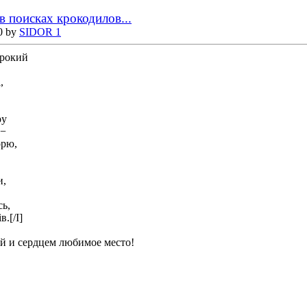
в поисках крокодилов...
0 by
SIDOR 1
ирокий
,
ру
 −
орю,
и,
сь,
в.[/I]
ой и сердцем любимое место!