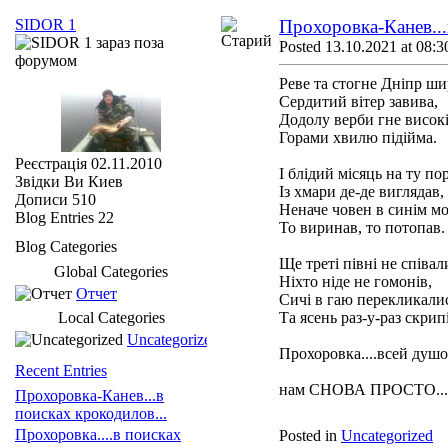
SIDOR 1
Прохоровка-Канев...
Posted 13.10.2021 at 08:3
Реве та стогне Дніпр ш
Сердитий вітер завива,
Додолу верби гне високі
Горами хвилю підійма.
Реєстрація
02.11.2010
І блідий місяць на ту по
Звідки Ви
Киев
Із хмари де-де виглядав,
Дописи
510
Неначе човен в синім м
Blog Entries
22
То виринав, то потопав.
Blog Categories
Ще треті півні не співал
Global Categories
Ніхто ніде не гомонів,
Отчет
Сичі в гаю перекликали
Local Categories
Та ясень раз-у-раз скрипі
Uncategorized
Прохоровка....всей душ
Recent Entries
нам СНОВА ПРОСТО...
Прохоровка-Канев...в
поисках крокодилов...
Прохоровка....в поисках
Posted in
Uncategorized