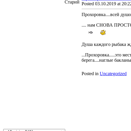
Posted 03.10.2019 at 20:2
Прохоровка....всей душ
.... нам СНОВА ПРОСТО н
Душа каждого рыбака жд
...Прохоровка.....это м
берега....наглые бакланы..
Posted in
Uncategorized