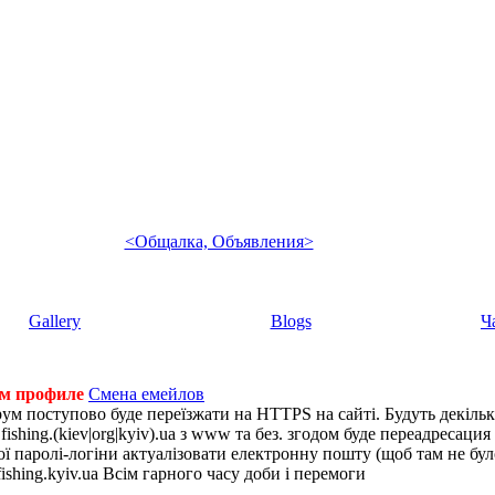
<Общалка, Объявления>
Gallery
Blogs
Ч
ем профиле
Смена емейлов
рум поступово буде переїзжати на HTTPS на сайті. Будуть декіль
shing.(kiev|org|kyiv).ua з www та без. згодом буде переадресация н
 паролі-логіни актуалізовати електронну пошту (щоб там не було 
ishing.kyiv.ua Всім гарного часу доби і перемоги