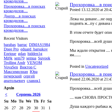
крокодилов....
Прохоровка....в поис
Прохоровка....в поисках
Posted 13.12.2020 at 20:4
крокодилов....
Днепр....в поисках
Лежа на диване....не ощ
крокодилов....
поднять ж...пу с дивана 
Прохоровка....в поисках
крокодилов....
В этом отчете будет опис
Recent Visitors
Прохоровка....всей душ
barabas
barrac
DIMAS1984
Dnee Pro
eduard_barsukov
Мы ждали открытия ....
Enrique
gdan
hidden1g
ям.......
Mifjk
sem79
semua
Suvook
Trolling Andr
VENOM
Posted in
Uncategorized
VovaSen
Виктор С
Максимилиан
Юра
Прохоровка....в поис
печерский
сергей
Posted 22.06.2020 at 21:4
анатольевич
славик1
Архів
Прохоровка....всей душ
<
Серпень 2026
.... нам СНОВА ПРОСТО н
Su
Mo
Tu
We
Th
Fr
Sa
Душа каждого рыбака жд
26
27
28
29
30
31
1