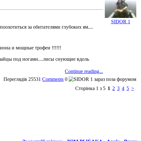
SIDOR 1
оохотиться за обитателями глубоких ям....
иона и мощные трофеи !!!!!!
е зайцы под ногами....лисы снующие вдоль
Continue reading...
Переглядів
25531
Comments
0
Сторінка 1 з 5
1
2
3
4
5
>