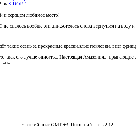
2 by
SIDOR 1
ой и сердцем любимое место!
е спалось вообще эти дни,хотелось снова вернуться на воду и п
ёт такие осень за прекрасные краски,злые поклевки, визг фрикц
есто....как его лучше описать....Настоящая Амазония....прыгающи
..и...
Часовий пояс GMT +3. Поточний час:
22:12
.