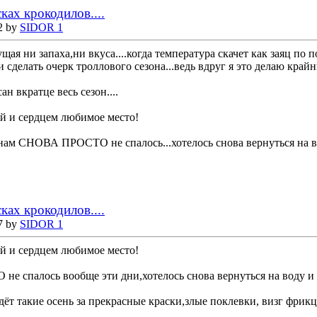
ках крокодилов....
2 by
SIDOR 1
ущая ни запаха,ни вкуса....когда температура скачет как заяц по
и сделать очерк троллового сезона...ведь вдруг я это делаю крайни
ан вкратце весь сезон....
ой и сердцем любимое место!
 нам СНОВА ПРОСТО не спалось...хотелось снова вернуться на в
ках крокодилов....
7 by
SIDOR 1
ой и сердцем любимое место!
е спалось вообще эти дни,хотелось снова вернуться на воду и п
ёт такие осень за прекрасные краски,злые поклевки, визг фрикц