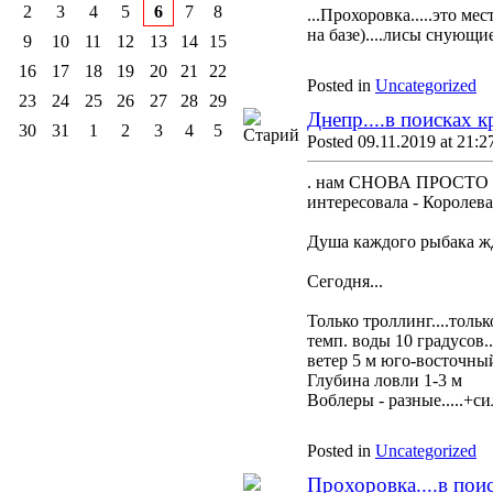
2
3
4
5
6
7
8
...Прохоровка.....это м
на базе)....лисы снующие
9
10
11
12
13
14
15
16
17
18
19
20
21
22
Posted in
Uncategorized
23
24
25
26
27
28
29
Днепр....в поисках к
30
31
1
2
3
4
5
Posted 09.11.2019 at 21:2
. нам СНОВА ПРОСТО не 
интересовала - Королев
Душа каждого рыбака жд
Сегодня...
Только троллинг....тольк
темп. воды 10 градусов..
ветер 5 м юго-восточный
Глубина ловли 1-3 м
Воблеры - разные.....+сил
Posted in
Uncategorized
Прохоровка....в поис