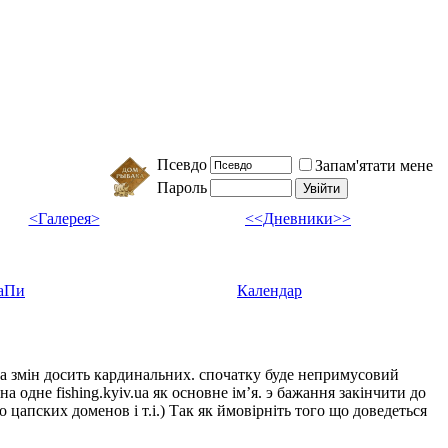
Псевдо
Запам'ятати мене
Пароль
<Галерея>
<<Дневники>>
аПи
Календар
ка змін досить кардинальних. спочатку буде непримусовий
а одне fishing.kyiv.ua як основне імʼя. э бажання закінчити до
цапских доменов і т.і.) Так як ймовірніть того що доведеться