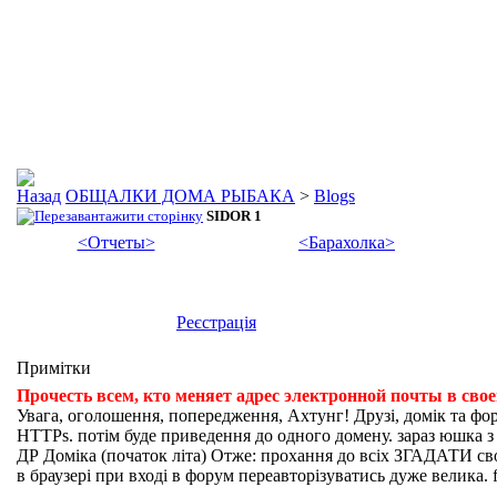
ОБЩАЛКИ ДОМА РЫБАКА
>
Blogs
SIDOR 1
<Отчеты>
<Барахолка>
Реєстрація
Примітки
Прочесть всем, кто меняет адрес электронной почты в сво
Увага, оголошення, попередження, Ахтунг! Друзі, домік та фо
HTTPs. потім буде приведення до одного домену. зараз юшка з fi
ДР Доміка (початок літа) Отже: прохання до всіх ЗГАДАТИ свої
в браузері при вході в форум переавторізуватись дуже велика. f