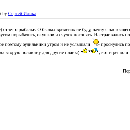
5 by
Сергей Илика
) отчет о рыбалке. О былых временах не буду, начну с настояще
ругом порыбачить, окушков и счучек погонять. Настраивались но
е поэтому будильники утром и не услышали
проснулись по
 на вторую половину дня другие планы)
, вот и решили
Пер