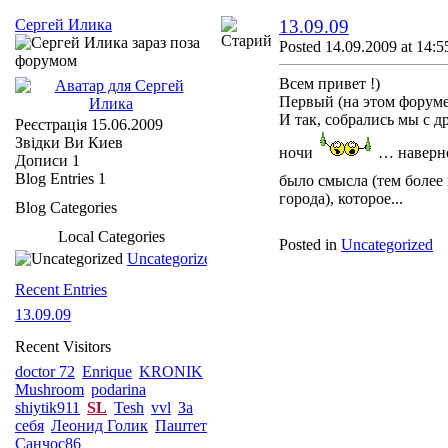
Сергей Илика
13.09.09
Posted 14.09.2009 at 14:5
Всем привет !)
Первый (на этом форуме
И так, собрались мы с д
Реєстрація
15.06.2009
Звідки Ви
Киев
ночи
… наверно
Дописи
1
Blog Entries
1
было смысла (тем более
города), которое...
Blog Categories
Local Categories
Posted in
Uncategorized
Uncategorized
Recent Entries
13.09.09
Recent Visitors
doctor 72
Enrique
KRONIK
Mushroom
podarina
shiytik911
SL
Tesh
vvl
За
себя
Леонид Голик
Паштет
Санчос86