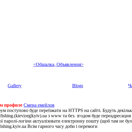
<Общалка, Объявления>
Gallery
Blogs
Ч
ем профиле
Смена емейлов
рум поступово буде переїзжати на HTTPS на сайті. Будуть декіль
shing.(kiev|org|kyiv).ua з www та без. згодом буде переадресация н
 паролі-логіни актуалізовати електронну пошту (щоб там не було 
ishing.kyiv.ua Всім гарного часу доби і перемоги