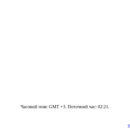
Часовий пояс GMT +3. Поточний час:
02:21
.
v