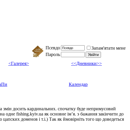
Псевдо
Запам'ятати мене
Пароль
<Галерея>
<<Дневники>>
аПи
Календар
ка змін досить кардинальних. спочатку буде непримусовий
а одне fishing.kyiv.ua як основне імʼя. э бажання закінчити до
цапских доменов і т.і.) Так як ймовірніть того що доведеться