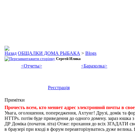
ОБЩАЛКИ ДОМА РЫБАКА
>
Blogs
Сергей Илика
<Отчеты>
<Барахолка>
Реєстрація
Примітки
Прочесть всем, кто меняет адрес электронной почты в сво
Увага, оголошення, попередження, Ахтунг! Друзі, домік та фо
HTTPs. потім буде приведення до одного домену. зараз юшка з fi
ДР Доміка (початок літа) Отже: прохання до всіх ЗГАДАТИ свої
в браузері при вході в форум переавторізуватись дуже велика. f