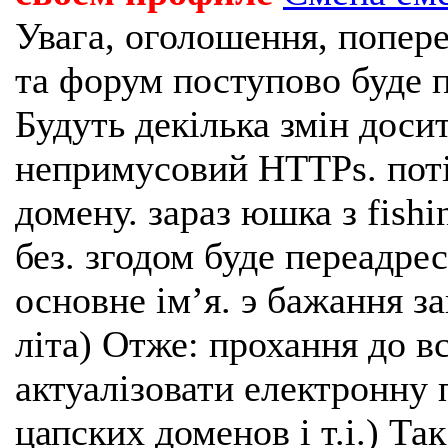
Увага, оголошення, попере
та форум поступово буде п
Будуть декілька змін доси
непримусовий HTTPs. поті
домену. зараз юшка з fishi
без. згодом буде переадрес
основне імʼя. э бажання з
літа) Отже: прохання до в
актуалізовати електронну 
цапских доменов і т.і.) Та