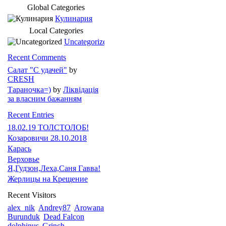
Global Categories
Кулинария
Local Categories
Uncategorized
Recent Comments
Салат "С удачей"
by
CRESH
Тараночка=)
by
Ліквідація
за власним бажанням
Recent Entries
18.02.19 ТОЛСТОЛОБ!
Козаровичи 28.10.2018
Карась
Верховье
Я,Гудзон,Леха,Саня Гавва!
Жерлицы на Крещение
Recent Visitors
alex_nik
Andrey87
Arowana
Burunduk
Dead Falcon
dolphinus
Grinch