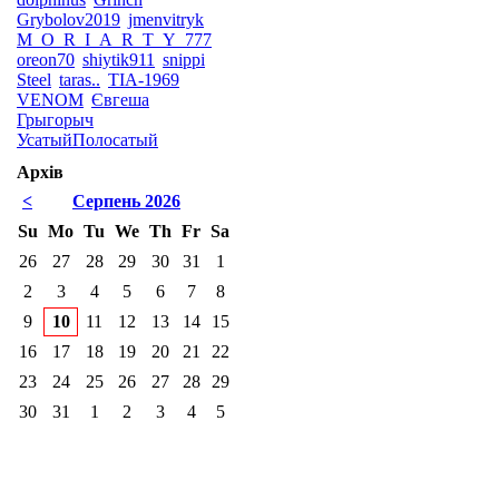
Grybolov2019
jmenvitryk
M_O_R_I_A_R_T_Y_777
oreon70
shiytik911
snippi
Steel
taras..
TIA-1969
VENOM
Євгеша
Грыгорыч
УсатыйПолосатый
Архів
<
Серпень 2026
Su
Mo
Tu
We
Th
Fr
Sa
26
27
28
29
30
31
1
2
3
4
5
6
7
8
9
10
11
12
13
14
15
16
17
18
19
20
21
22
23
24
25
26
27
28
29
30
31
1
2
3
4
5