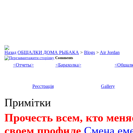
ОБЩАЛКИ ДОМА РЫБАКА
>
Blogs
>
Air Jordan
Comments
<Отчеты>
<Барахолка>
<Общалк
Реєстрація
Gallery
Примітки
Прочесть всем, кто меня
своем профиле
Смена ем