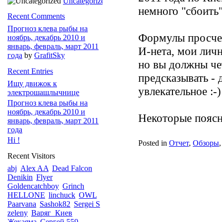
Uncategorized
немного "сбоить"
Recent Comments
Прогноз клева рыбы на
Формулы просчет
ноябрь, декабрь 2010 и
январь, февраль, март 2011
И-нета, мои личн
года
by
GrafitSky
но вы должны че
Recent Entries
предсказывать - 
Ищу движок к
увлекательное :-)
электрошашлычнице
Прогноз клева рыбы на
ноябрь, декабрь 2010 и
Некоторые поясне
январь, февраль, март 2011
года
Hi !
Posted in
Отчет
,
Обзоры
Recent Visitors
abj
Alex AA
Dead Falcon
Denikin
Flyer
Goldencatchboy
Grinch
HELLONE
linchuck
OWL
Paarvana
Sashok82
Sergei S
zeleny
Варяг_Киев
Жекаяма
Сергей 559