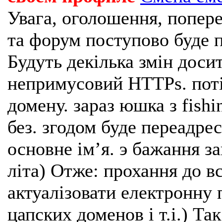
Увага, оголошення, попере
та форум поступово буде п
Будуть декілька змін доси
непримусовий HTTPs. поті
домену. зараз юшка з fishi
без. згодом буде переадрес
основне імʼя. э бажання з
літа) Отже: прохання до в
актуалізовати електронну 
цапских доменов і т.і.) Та