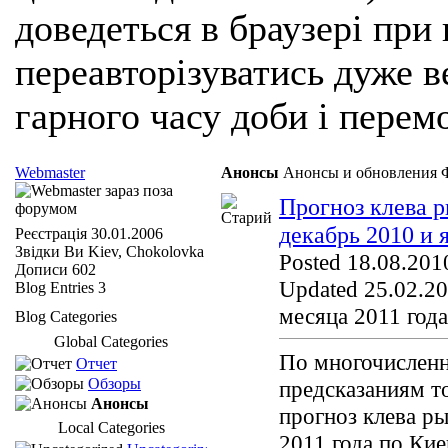
доведеться в браузері при
переавторізуватись дуже ве
гарного часу доби і перем
Webmaster
Анонсы
Анонсы и обновления 
Прогноз клева р
декабрь 2010 и 
Реєстрація
30.01.2006
Звідки Ви
Kiev, Chokolovka
Posted 18.08.2010
Дописи
602
Updated 25.02.20
Blog Entries
3
месяца 2011 года
Blog Categories
Global Categories
По многочислен
Отчет
Обзоры
предсказаниям 
Анонсы
прогноз клева ры
Local Categories
2011 года по Ки