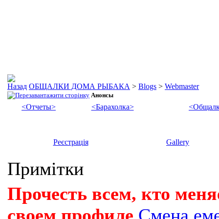
ОБЩАЛКИ ДОМА РЫБАКА
>
Blogs
>
Webmaster
Анонсы
<Отчеты>
<Барахолка>
<Общалк
Реєстрація
Gallery
Примітки
Прочесть всем, кто меня
своем профиле
Смена ем