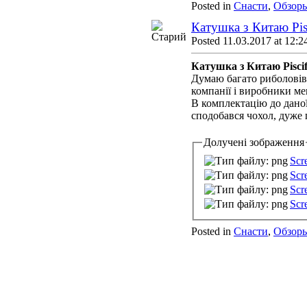
Posted in
Снасти
,
Обзор
Катушка з Китаю Pi
Posted 11.03.2017 at 12:2
Катушка з Китаю Pisci
Думаю багато риболовів 
компанії і виробники ме
В комплектацію до даної
сподобався чохол, дуже 
Долучені зображення
Scr
Scr
Scr
Scr
Posted in
Снасти
,
Обзор