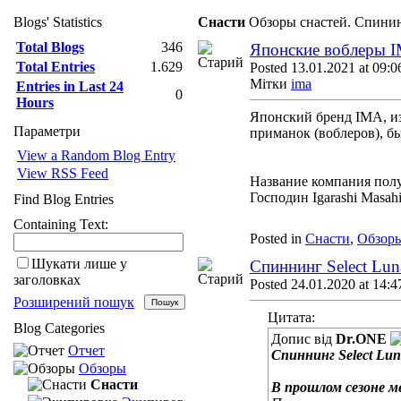
Blogs' Statistics
Снасти
Обзоры снастей. Спинин
Total Blogs
346
Японские воблеры IM
Total Entries
1.629
Posted 13.01.2021 at 09:0
Мітки
ima
Entries in Last 24
0
Hours
Японский бренд IMA, и
Параметри
приманок (воблеров), бы
View a Random Blog Entry
View RSS Feed
Название компания полу
Господин Igarashi Masah
Find Blog Entries
Containing Text:
Posted in
Снасти
,
Обзор
Шукати лише у
Спиннинг Select Lu
заголовках
Posted 24.01.2020 at 14:4
Розширений пошук
Цитата:
Blog Categories
Допис від
Dr.ONE
Отчет
Спиннинг Select Lu
Обзоры
Снасти
В прошлом сезоне м