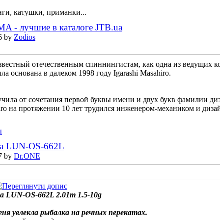
ги, катушки, приманки...
A - лучшие в каталоге JTB.ua
6 by
Zodios
звестный отечественным спиннингистам, как одна из ведущих 
ла основана в далеком 1998 году Igarashi Masahiro.
чила от сочетания первой буквы имени и двух букв фамилии диза
iro на протяжении 10 лет трудился инженером-механиком и дизай
ы
na LUN-OS-662L
7 by
Dr.ONE
na LUN-OS-662L 2.01m 1.5-10g
еня увлекла рыбалка на речных перекатах.