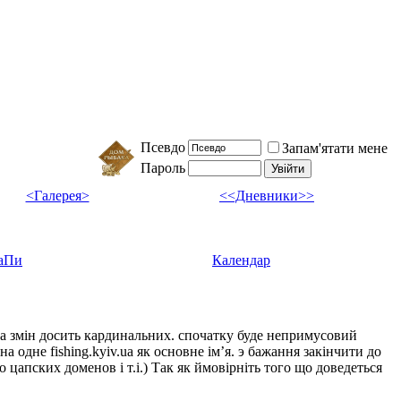
Псевдо
Запам'ятати мене
Пароль
<Галерея>
<<Дневники>>
аПи
Календар
ка змін досить кардинальних. спочатку буде непримусовий
а одне fishing.kyiv.ua як основне імʼя. э бажання закінчити до
цапских доменов і т.і.) Так як ймовірніть того що доведеться