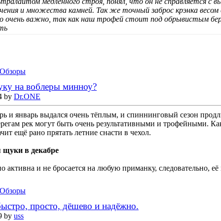
льтралайтом медленного строя, понял, что он не справляется с 
ечения и множества камней. Так же точный заброс крэнка весом в
то очень важно, так как наш трофей стоит под обрывистым бер
ать
Обзоры
уку на воблеры минноу?
4 by
Dr.ONE
рь и январь выдался очень тёплым, и спиннинговый сезон продли
ерегам рек могут быть очень результативными и трофейными. Как
ачит ещё рано прятать летние снасти в чехол.
 щуки в декабре
о активна и не бросается на любую приманку, следовательно, её 
Обзоры
быстро, просто, дёшево и надёжно.
9 by
uss