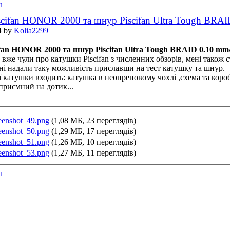
ы
scifan HONOR 2000 та шнур Piscifan Ultra Tough BRAI
4 by
Kolia2299
fan HONOR 2000 та шнур Piscifan Ultra Tough BRAID 0.10 mm
вже чули про катушки Piscifan з численних обзорів, мені також 
ні надали таку можливість приславши на тест катушку та шнур.
 катушки входить: катушка в неопреновому чохлі ,схема та короб
приємний на дотик...
eenshot_49.png
(1,08 МБ, 23 переглядів)
eenshot_50.png
(1,29 МБ, 17 переглядів)
eenshot_51.png
(1,26 МБ, 10 переглядів)
eenshot_53.png
(1,27 МБ, 11 переглядів)
ы