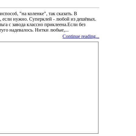
способ, "на коленке", так сказать. В
, если нужно. Суперклей - любой из дешёвых.
ьга с завода классно приклеена.Если без
туго надевалось. Нитки любые,...
Continue reading...