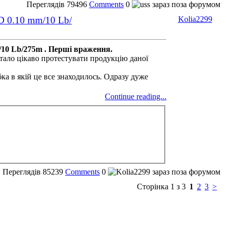
Переглядів
79496
Comments
0
D 0.10 mm/10 Lb/
Kolia2299
/10 Lb/275m . Перші враження.
стало цікаво протестувати продукцію даної
ка в якій це все знаходилось. Одразу дуже
Continue reading...
Переглядів
85239
Comments
0
Сторінка 1 з 3
1
2
3
>