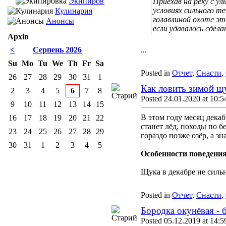
Экипировка
Приехав на реку с у
условиях сильного т
Кулинария
голавлиной охоте э
Анонсы
если удавалось сдел
Архів
<
Серпень 2026
...
Su
Mo
Tu
We
Th
Fr
Sa
Posted in
Отчет
,
Снасти
,
26
27
28
29
30
31
1
Как ловить зимой щ
2
3
4
5
6
7
8
Posted 24.01.2020 at 10:5
9
10
11
12
13
14
15
В этом году месяц декаб
16
17
18
19
20
21
22
станет лёд, походы по б
23
24
25
26
27
28
29
гораздо позже озёр, а зн
30
31
1
2
3
4
5
Особенности поведения
Щука в декабре не сильн
Posted in
Отчет
,
Снасти
,
Бородка окунёвая - 
Posted 05.12.2019 at 14:5