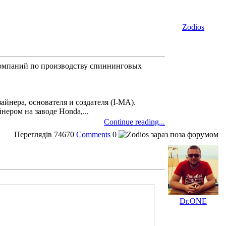
Zodios
компаний по производству спиннинговых
йнера, основателя и создателя (I-MA).
нером на заводе Honda,...
Continue reading...
Переглядів
74670
Comments
0
Dr.ONE