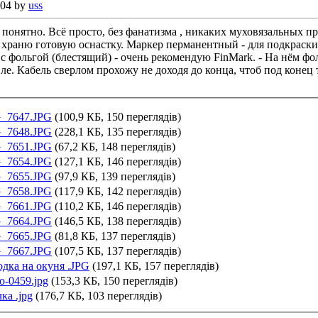
:04 by
uss
 понятно.
Всё просто, без фанатизма , никаких муховязальных при
храню готовую оснастку. Маркер перманентный - для подкраски
с фольгой (блестящий) - очень рекомендую FinMark. - На нём фол
е. Кабель сверлом прохожу не доходя до конца, чтоб под конец 
_7647.JPG
(100,9 КБ, 150 переглядів)
_7648.JPG
(228,1 КБ, 135 переглядів)
_7651.JPG
(67,2 КБ, 148 переглядів)
_7654.JPG
(127,1 КБ, 146 переглядів)
_7655.JPG
(97,9 КБ, 139 переглядів)
_7658.JPG
(117,9 КБ, 142 переглядів)
_7661.JPG
(110,2 КБ, 146 переглядів)
_7664.JPG
(146,5 КБ, 138 переглядів)
_7665.JPG
(81,8 КБ, 137 переглядів)
_7667.JPG
(107,5 КБ, 137 переглядів)
одка на окуня .JPG
(197,1 КБ, 157 переглядів)
о-0459.jpg
(153,3 КБ, 150 переглядів)
ка .jpg
(176,7 КБ, 103 переглядів)