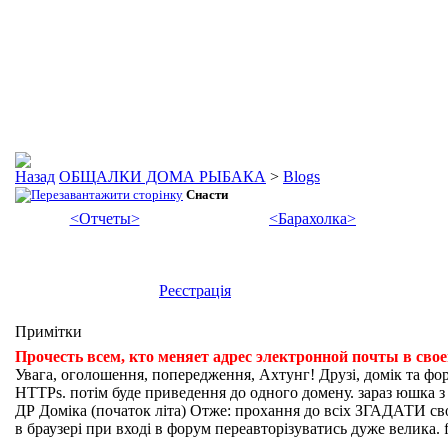
ОБЩАЛКИ ДОМА РЫБАКА
>
Blogs
Снасти
<Отчеты>
<Барахолка>
Реєстрація
Примітки
Прочесть всем, кто меняет адрес электронной почты в сво
Увага, оголошення, попередження, Ахтунг! Друзі, домік та фо
HTTPs. потім буде приведення до одного домену. зараз юшка з fi
ДР Доміка (початок літа) Отже: прохання до всіх ЗГАДАТИ свої
в браузері при вході в форум переавторізуватись дуже велика. f