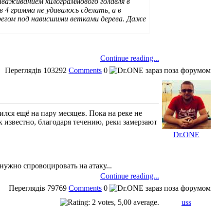
вываживанием килограммового голавля в
 4 грамма не удавалось сделать, а в
егом под нависшими ветками дерева. Даже
Continue reading...
Переглядів
103292
Comments
0
лся ещё на пару месяцев. Пока на реке не
 известно, благодаря течению, реки замерзают
Dr.ONE
нужно спровоцировать на атаку...
Continue reading...
Переглядів
79769
Comments
0
uss