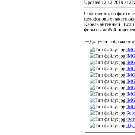
Updated 12.12.2019 at 22
Собственно, из фото всё
целофановых пакетиках 
Кабель антенный . Если 
фольги - любой подешевл
Долучені зображення
IMG
IMG
IMG
IMG
IMG
IMG
IMG
IMG
IMG
IMG
Бор
Фот
Щуч