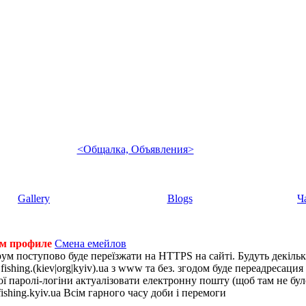
<Общалка, Объявления>
Gallery
Blogs
Ч
ем профиле
Смена емейлов
рум поступово буде переїзжати на HTTPS на сайті. Будуть декіль
shing.(kiev|org|kyiv).ua з www та без. згодом буде переадресация н
 паролі-логіни актуалізовати електронну пошту (щоб там не було 
ishing.kyiv.ua Всім гарного часу доби і перемоги