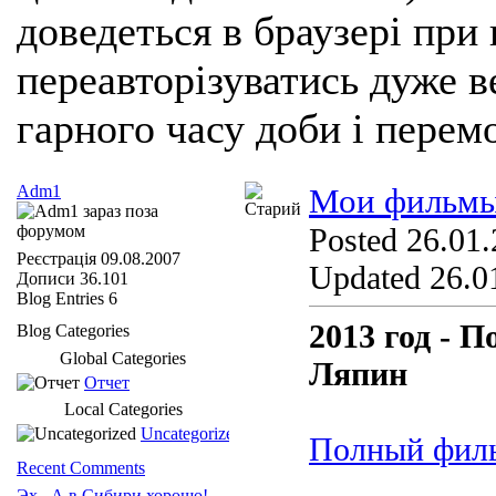
доведеться в браузері при
переавторізуватись дуже ве
гарного часу доби і перем
Adm1
Мои фильмы
Posted 26.01.
Реєстрація
09.08.2007
Updated 26.01
Дописи
36.101
Blog Entries
6
2013 год - 
Blog Categories
Global Categories
Ляпин
Отчет
Local Categories
Uncategorized
Полный фил
Recent Comments
Эх.. А в Сибири хорошо!