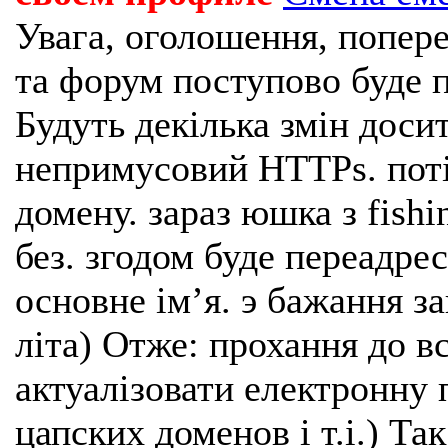
Увага, оголошення, попере
та форум поступово буде п
Будуть декілька змін доси
непримусовий HTTPs. поті
домену. зараз юшка з fishi
без. згодом буде переадрес
основне імʼя. э бажання з
літа) Отже: прохання до в
актуалізовати електронну 
цапских доменов і т.і.) Та