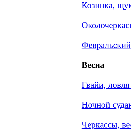
Козинка, щу
Околочеркась
Февральский
Весна
Гвайи, ловля
Ночной судак
Черкассы, ве