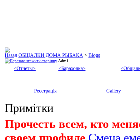
ОБЩАЛКИ ДОМА РЫБАКА
>
Blogs
Adm1
<Отчеты>
<Барахолка>
<Общалк
Реєстрація
Gallery
Примітки
Прочесть всем, кто меня
своем профиле
Смена ем