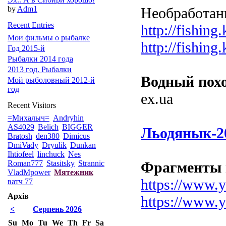
by
Adm1
Необработан
Recent Entries
http://fishin
Мои фильмы о рыбалке
http://fishin
Год 2015-й
Рыбалки 2014 года
2013 год. Рыбалки
Водный похо
Мой рыболовный 2012-й
год
ex.ua
Recent Visitors
=Михалыч=
Andryhin
AS4029
Belich
BIGGER
Льодянык-2
Bratosh
den380
Dimicus
DmiVady
Dryulik
Dunkan
Ihtiofeel
linchuck
Nes
Roman777
Stasitsky
Strannic
Фрагменты и
VladMpower
Мятежник
https://www
ватч 77
Архів
https://www
<
Серпень 2026
Su
Mo
Tu
We
Th
Fr
Sa