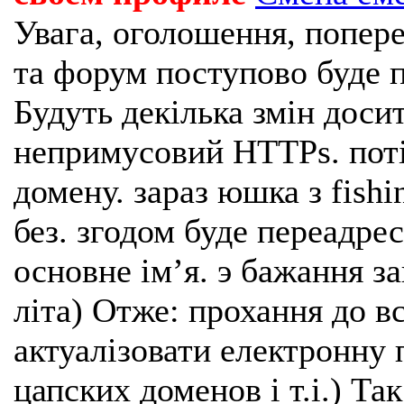
Увага, оголошення, попере
та форум поступово буде п
Будуть декілька змін доси
непримусовий HTTPs. поті
домену. зараз юшка з fishi
без. згодом буде переадрес
основне імʼя. э бажання з
літа) Отже: прохання до в
актуалізовати електронну 
цапских доменов і т.і.) Та