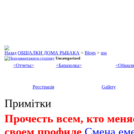
ОБЩАЛКИ ДОМА РЫБАКА
>
Blogs
>
uss
Uncategorized
<Отчеты>
<Барахолка>
<Общалк
Реєстрація
Gallery
Примітки
Прочесть всем, кто меня
своем профиле
Смена ем