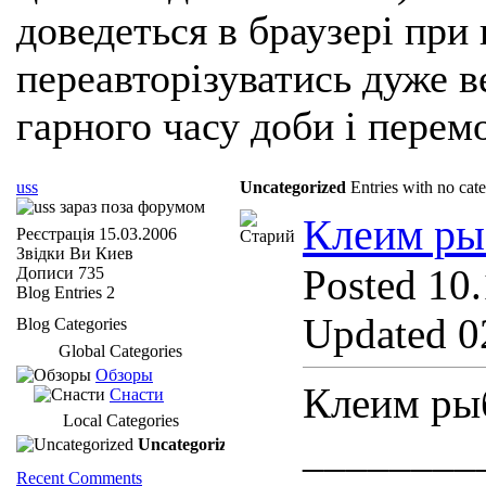
доведеться в браузері при
переавторізуватись дуже ве
гарного часу доби і перем
uss
Uncategorized
Entries with no cat
Клеим ры
Реєстрація
15.03.2006
Звідки Ви
Киев
Posted 10.
Дописи
735
Blog Entries
2
Updated 0
Blog Categories
Global Categories
Обзоры
Клеим ры
Снасти
Local Categories
_________
Uncategorized
Recent Comments