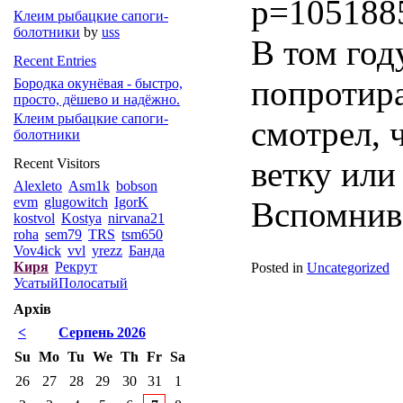
p=105188
Клеим рыбацкие сапоги-
болотники
by
uss
В том год
Recent Entries
попротира
Бородка окунёвая - быстро,
просто, дёшево и надёжно.
Клеим рыбацкие сапоги-
смотрел, 
болотники
ветку или
Recent Visitors
Alexleto
Asm1k
bobson
evm
glugowitch
IgorK
Вспомнив,
kostvol
Kostya
nirvana21
roha
sem79
TRS
tsm650
Vov4ick
vvl
yrezz
Банда
Киря
Рекрут
Posted in
Uncategorized
УсатыйПолосатый
Архів
<
Серпень 2026
Su
Mo
Tu
We
Th
Fr
Sa
26
27
28
29
30
31
1