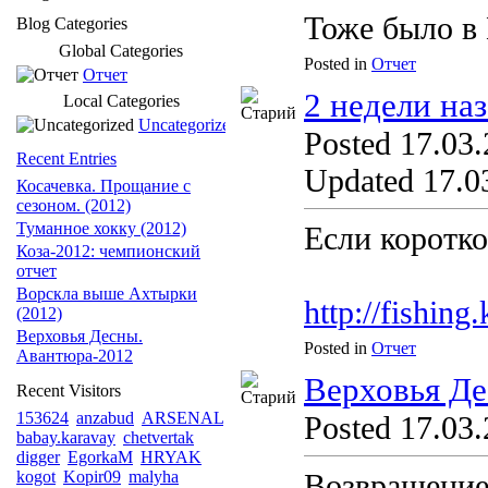
Тоже было в 
Blog Categories
Global Categories
Posted in
Отчет
Отчет
2 недели наз
Local Categories
Uncategorized
Posted 17.03.
Recent Entries
Updated 17.03
Косачевка. Прощание с
сезоном. (2012)
Туманное хокку (2012)
Если коротк
Коза-2012: чемпионский
отчет
Ворскла выше Ахтырки
http://fishin
(2012)
Верховья Десны.
Posted in
Отчет
Авантюра-2012
Верховья Де
Recent Visitors
153624
anzabud
ARSENAL
Posted 17.03.
babay.karavay
chetvertak
digger
EgorkaM
HRYAK
kogot
Kopir09
malyha
Возвращение