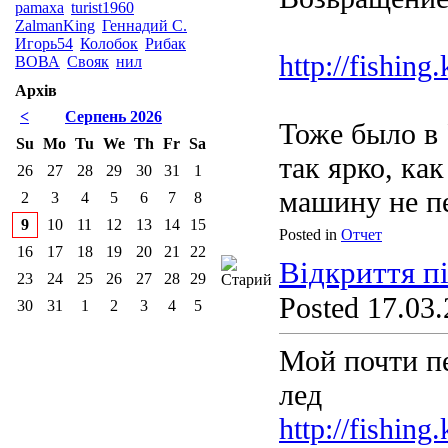
pamaxa
turist1960
ZalmanKing
Геннадий С.
Игорь54
Колобок
Рибак
http://fishin
ВОВА
Свояк
нил
Архів
<
Серпень 2026
Тоже было в 
Su
Mo
Tu
We
Th
Fr
Sa
так ярко, ка
26
27
28
29
30
31
1
машину не п
2
3
4
5
6
7
8
9
10
11
12
13
14
15
Posted in
Отчет
16
17
18
19
20
21
22
Відкриття п
23
24
25
26
27
28
29
Posted 17.03.
30
31
1
2
3
4
5
Мой почти пе
лед
http://fishin