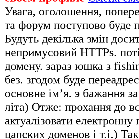
Увага, оголошення, попере
та форум поступово буде п
Будуть декілька змін доси
непримусовий HTTPs. поті
домену. зараз юшка з fishi
без. згодом буде переадрес
основне імʼя. э бажання з
літа) Отже: прохання до в
актуалізовати електронну 
цапских доменов і т.і.) Та