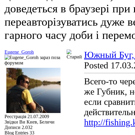
доведеться в браузері при
переавторізуватись дуже ве
гарного часу доби і перем
Eugene_Goroh
Южный Буг, 
Posted 17.03.
Всего-то чер
же Губник, н
если сравни
действительно
Реєстрація
21.07.2009
http://fishin
Звідки Ви
Киев, Беличи
Дописи
2.032
Blog Entries
33