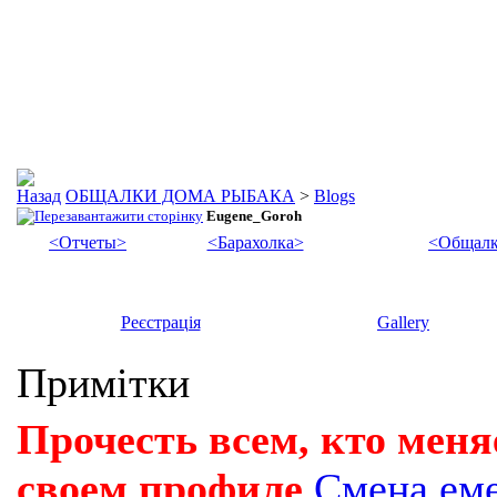
ОБЩАЛКИ ДОМА РЫБАКА
>
Blogs
Eugene_Goroh
<Отчеты>
<Барахолка>
<Общалк
Реєстрація
Gallery
Примітки
Прочесть всем, кто меня
своем профиле
Смена ем