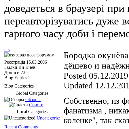
доведеться в браузері при
переавторізуватись дуже ве
гарного часу доби і перем
uss
Бородка окунёвая
Реєстрація
15.03.2006
дёшево и надёжн
Звідки Ви
Киев
Дописи
735
Posted 05.12.2019
Blog Entries
2
Updated 12.12.201
Blog Categories
Global Categories
Собственно, из ф
Обзоры
Снасти
фанатизма , ника
Local Categories
Uncategorized
коленке", так ск
Recent Comments