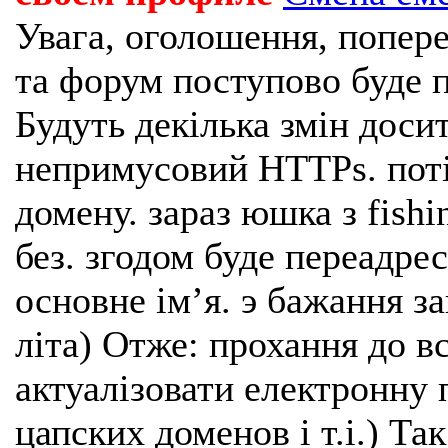
Увага, оголошення, попере
та форум поступово буде п
Будуть декілька змін доси
непримусовий HTTPs. поті
домену. зараз юшка з fishi
без. згодом буде переадрес
основне імʼя. э бажання з
літа) Отже: прохання до в
актуалізовати електронну 
цапских доменов і т.і.) Та