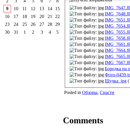
2
3
4
5
6
7
8
IMG_7647.J
9
10
11
12
13
14
15
IMG_7648.J
16
17
18
19
20
21
22
IMG_7651.J
23
24
25
26
27
28
29
IMG_7654.J
IMG_7655.J
30
31
1
2
3
4
5
IMG_7658.J
IMG_7661.J
IMG_7664.J
IMG_7665.J
IMG_7667.J
Бородка на 
Фото-0459.j
Щучка .jpg
(
Posted in
Обзоры
,
Снасти
Comments