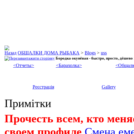
ОБЩАЛКИ ДОМА РЫБАКА
>
Blogs
>
uss
Бородка окунёвая - быстро, просто, дёшево 
<Отчеты>
<Барахолка>
<Общалк
Реєстрація
Gallery
Примітки
Прочесть всем, кто меня
своем профиле
Смена ем