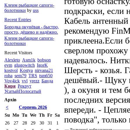
готовую оснастку
Клеим рыбацкие сапоги-
подкраски, если 
болотники
by
uss
Кабель антенный 
Recent Entries
Бородка окунёвая - быстро,
рекомендую FinMa
просто, дёшево и надёжно.
Клеим рыбацкие сапоги-
приклеена.Если б
болотники
сверлом прохожу 
Recent Visitors
надевалось. Нит
Alexleto
Asm1k
bobson
evm
glugowitch
IgorK
Шерсть - козья. 
kostvol
Kostya
nirvana21
roha
sem79
TRS
tsm650
дешёвый.- Щуку 
Vov4ick
vvl
yrezz
Банда
Киря
Рекрут
), а окуня и тем б
УсатыйПолосатый
последних версия
Архів
<
Серпень 2026
впереди. - Цепля
Su
Mo
Tu
We
Th
Fr
Sa
поводка", только 
26
27
28
29
30
31
1
Долучені зображення