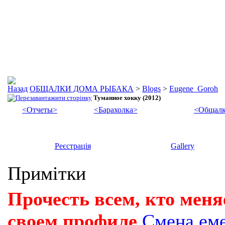
ОБЩАЛКИ ДОМА РЫБАКА
>
Blogs
>
Eugene_Goroh
Туманное хокку (2012)
<Отчеты>
<Барахолка>
<Общалк
Реєстрація
Gallery
Примітки
Прочесть всем, кто меня
своем профиле
Смена ем