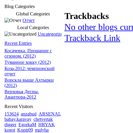
Blog Categories
Trackbacks
Global Categories
Отчет
No other blogs curr
Local Categories
Uncategorized
Trackback Link
Recent Entries
Косачевка. Прощание с
сезоном. (2012)
Туманное хокку (2012)
Коза-2012: чемпионский
отчет
Ворскла выше Ахтырки
(2012)
Верховья Десны.
Авантюра-2012
Recent Visitors
153624
anzabud
ARSENAL
babay.karavay
chetvertak
digger
EgorkaM
HRYAK
kogot
Kopir09
malyha