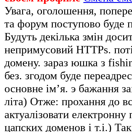
Увага, оголошення, попере
та форум поступово буде п
Будуть декілька змін доси
непримусовий HTTPs. поті
домену. зараз юшка з fishi
без. згодом буде переадрес
основне імʼя. э бажання з
літа) Отже: прохання до в
актуалізовати електронну 
цапских доменов і т.і.) Та