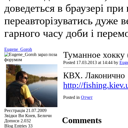
доведеться в браузері при
переавторізуватись дуже ве
гарного часу доби і перем
Eugene_Goroh
Туманное хокку 
Posted 17.03.2013 at 14:44 by
Eug
КВХ. Лаконично
http://fishing.kie
Posted in
Отчет
Реєстрація
21.07.2009
Звідки Ви
Киев, Беличи
Comments
Дописи
2.032
Blog Entries
33