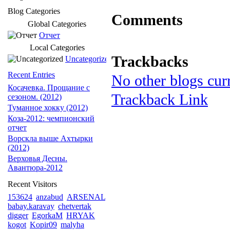
Blog Categories
Comments
Global Categories
Отчет
Local Categories
Trackbacks
Uncategorized
Recent Entries
No other blogs curr
Косачевка. Прощание с
Trackback Link
сезоном. (2012)
Туманное хокку (2012)
Коза-2012: чемпионский
отчет
Ворскла выше Ахтырки
(2012)
Верховья Десны.
Авантюра-2012
Recent Visitors
153624
anzabud
ARSENAL
babay.karavay
chetvertak
digger
EgorkaM
HRYAK
kogot
Kopir09
malyha