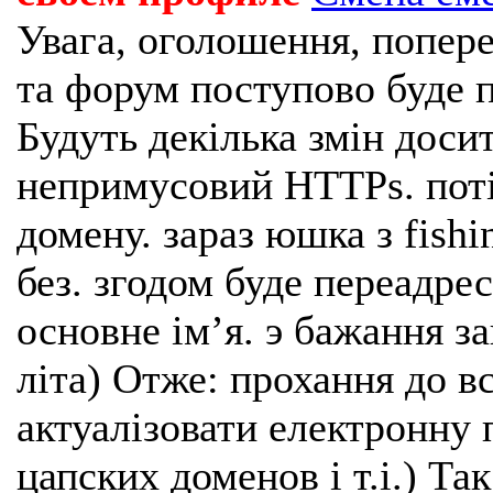
Увага, оголошення, попере
та форум поступово буде п
Будуть декілька змін доси
непримусовий HTTPs. поті
домену. зараз юшка з fishi
без. згодом буде переадрес
основне імʼя. э бажання з
літа) Отже: прохання до в
актуалізовати електронну 
цапских доменов і т.і.) Та