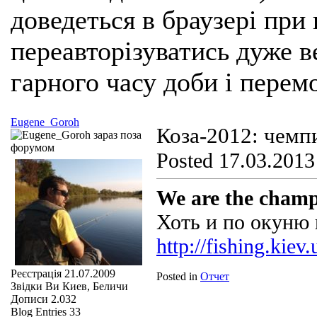
доведеться в браузері при
переавторізуватись дуже ве
гарного часу доби і перем
Eugene_Goroh
Коза-2012: чемп
Posted 17.03.2013
We are the cham
Хоть и по окуню 
http://fishing.kie
Реєстрація
21.07.2009
Posted in
Отчет
Звідки Ви
Киев, Беличи
Дописи
2.032
Blog Entries
33