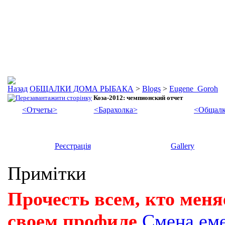
ОБЩАЛКИ ДОМА РЫБАКА
>
Blogs
>
Eugene_Goroh
Коза-2012: чемпионский отчет
<Отчеты>
<Барахолка>
<Общалк
Реєстрація
Gallery
Примітки
Прочесть всем, кто меня
своем профиле
Смена ем