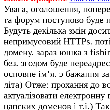
Увага, оголошення, попере
та форум поступово буде п
Будуть декілька змін доси
непримусовий HTTPs. поті
домену. зараз юшка з fishi
без. згодом буде переадрес
основне імʼя. э бажання з
літа) Отже: прохання до в
актуалізовати електронну 
цапских доменов і т.і.) Та