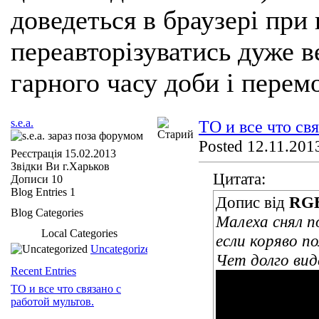
доведеться в браузері при
переавторізуватись дуже ве
гарного часу доби і перем
s.e.a.
ТО и все что св
Posted 12.11.2013
Реєстрація
15.02.2013
Звідки Ви
г.Харьков
Цитата:
Дописи
10
Blog Entries
1
Допис від
RG
Blog Categories
Малеха снял п
Local Categories
если коряво п
Uncategorized
Чет долго ви
Recent Entries
ТО и все что связано с
работой мультов.