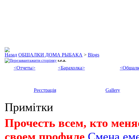
ОБЩАЛКИ ДОМА РЫБАКА
>
Blogs
s.e.a.
<Отчеты>
<Барахолка>
<Общалк
Реєстрація
Gallery
Примітки
Прочесть всем, кто меня
своем профиле
Смена ем