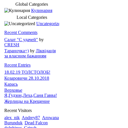
Global Categories
Кулинария
Local Categories
Uncategorized
Recent Comments
Салат "С удачей"
by
CRESH
Тараночка=)
by
Ліквідація
за власним бажанням
Recent Entries
18.02.19 ТОЛСТОЛОБ!
Козаровичи 28.10.2018
Карась
Верховье
Я,Гудзон,Леха,Саня Гавва!
Жерлицы на Крещение
Recent Visitors
alex_nik
Andrey87
Arowana
Burunduk
Dead Falcon
dolphinus
Grinch