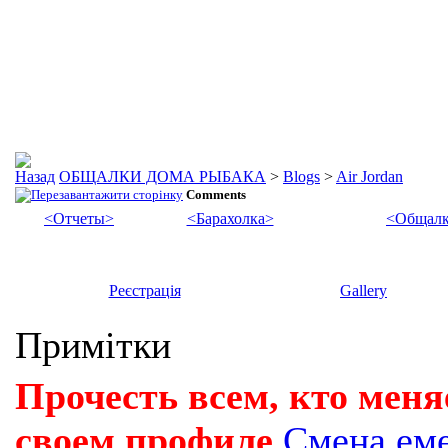
ОБЩАЛКИ ДОМА РЫБАКА
>
Blogs
>
Air Jordan
Comments
<Отчеты>
<Барахолка>
<Общалк
Реєстрація
Gallery
Примітки
Прочесть всем, кто меня
своем профиле
Смена ем