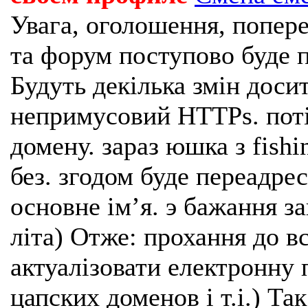
Увага, оголошення, попере
та форум поступово буде п
Будуть декілька змін доси
непримусовий HTTPs. поті
домену. зараз юшка з fishi
без. згодом буде переадрес
основне імʼя. э бажання з
літа) Отже: прохання до в
актуалізовати електронну 
цапских доменов і т.і.) Та