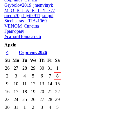
Grybolov2019
jmenvitryk
M_O_R_I_A_R_T_Y_777
oreon70
shiytik911
snippi
Steel
taras..
TIA-1969
VENOM
Євгеша
Грыгорыч
УсатыйПолосатый
Архів
<
Серпень 2026
Su
Mo
Tu
We
Th
Fr
Sa
26
27
28
29
30
31
1
2
3
4
5
6
7
8
9
10
11
12
13
14
15
16
17
18
19
20
21
22
23
24
25
26
27
28
29
30
31
1
2
3
4
5