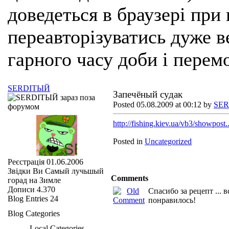
доведеться в браузері при
переавторізуватись дуже ве
гарного часу доби і перем
SERDIТЫЙ
Запечёный судак
Posted 05.08.2009 at 00:12 by
SE
http://fishing.kiev.ua/vb3/showpost
Posted in
Uncategorized
Реєстрація
01.06.2006
Звідки Ви
Самый лучьшый
Comments
горад на Зимле
Дописи
4.370
Спасибо за рецепт ... 
Blog Entries
24
понравилось!
Blog Categories
Local Categories