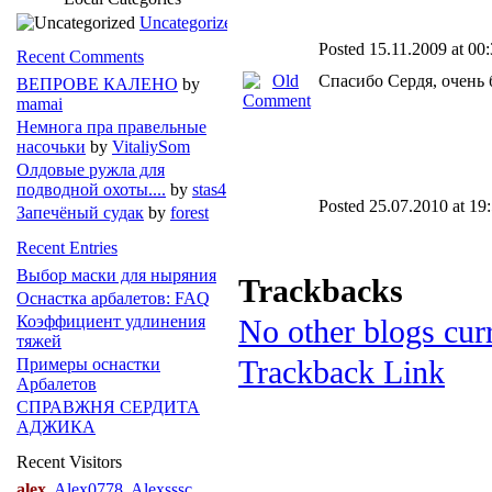
Uncategorized
Posted 15.11.2009 at 00
Recent Comments
Спасибо Сердя, очень
ВЕПРОВЕ КАЛЕНО
by
mamai
Немнога пра правельные
насочьки
by
VitaliySom
Олдовые ружла для
подводной охоты....
by
stas4
Posted 25.07.2010 at 19
Запечёный судак
by
forest
Recent Entries
Выбор маски для ныряния
Trackbacks
Оснастка арбалетов: FAQ
Коэффициент удлинения
No other blogs curr
тяжей
Trackback Link
Примеры оснастки
Арбалетов
СПРАВЖНЯ СЕРДИТА
АДЖИКА
Recent Visitors
alex
Alex0778
Alexsssc