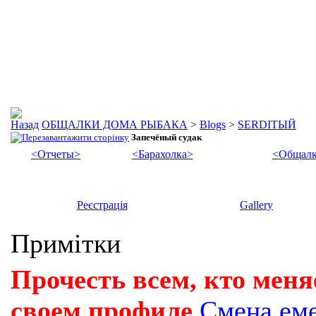
ОБЩАЛКИ ДОМА РЫБАКА
>
Blogs
>
SERDIТЫЙ
Запечёный судак
<Отчеты>
<Барахолка>
<Общалк
Реєстрація
Gallery
Примітки
Прочесть всем, кто меня
своем профиле
Смена ем