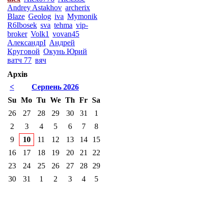
Andrey Astakhov
archerix
Blaze
Geolog
iva
Mymonik
R6Ibosek
sva
tehma
vip-
broker
Volk1
vovan45
АлександрI
Андрей
Круговой
Окунь Юрий
ватч 77
вяч
Архів
<
Серпень 2026
Su
Mo
Tu
We
Th
Fr
Sa
26
27
28
29
30
31
1
2
3
4
5
6
7
8
9
10
11
12
13
14
15
16
17
18
19
20
21
22
23
24
25
26
27
28
29
30
31
1
2
3
4
5