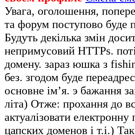
Увага, оголошення, попере
та форум поступово буде п
Будуть декілька змін доси
непримусовий HTTPs. поті
домену. зараз юшка з fishi
без. згодом буде переадрес
основне імʼя. э бажання з
літа) Отже: прохання до в
актуалізовати електронну 
цапских доменов і т.і.) Та