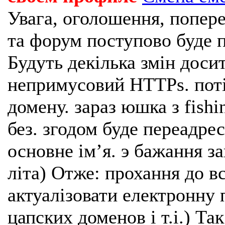
Увага, оголошення, попере
та форум поступово буде п
Будуть декілька змін доси
непримусовий HTTPs. поті
домену. зараз юшка з fishi
без. згодом буде переадрес
основне імʼя. э бажання з
літа) Отже: прохання до в
актуалізовати електронну 
цапских доменов і т.і.) Та