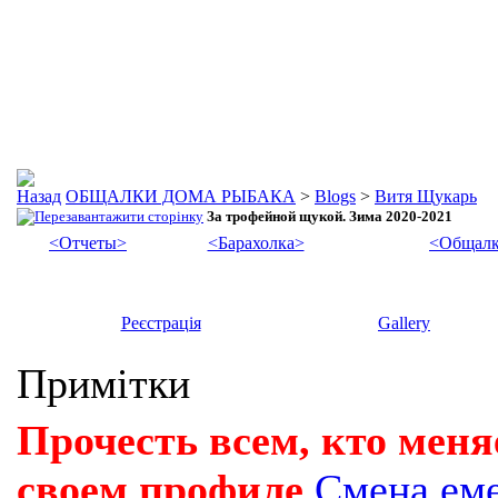
ОБЩАЛКИ ДОМА РЫБАКА
>
Blogs
>
Витя Щукарь
За трофейной щукой. Зима 2020-2021
<Отчеты>
<Барахолка>
<Общалк
Реєстрація
Gallery
Примітки
Прочесть всем, кто меня
своем профиле
Смена ем