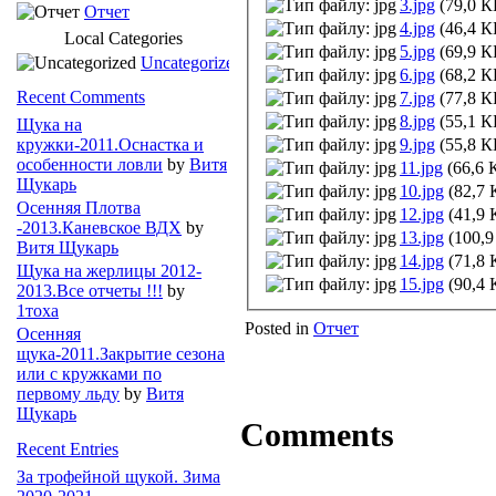
3.jpg
(79,0 КБ
Отчет
4.jpg
(46,4 КБ
Local Categories
5.jpg
(69,9 КБ
Uncategorized
6.jpg
(68,2 КБ
Recent Comments
7.jpg
(77,8 КБ
8.jpg
(55,1 КБ
Щука на
9.jpg
(55,8 КБ
кружки-2011.Оснастка и
особенности ловли
by
Витя
11.jpg
(66,6 
Щукарь
10.jpg
(82,7 
Осенняя Плотва
12.jpg
(41,9 
-2013.Каневское ВДХ
by
13.jpg
(100,9
Витя Щукарь
14.jpg
(71,8 
Щука на жерлицы 2012-
15.jpg
(90,4 
2013.Все отчеты !!!
by
1тоха
Posted in
Отчет
Осенняя
щука-2011.Закрытие сезона
или с кружками по
первому льду
by
Витя
Щукарь
Comments
Recent Entries
За трофейной щукой. Зима