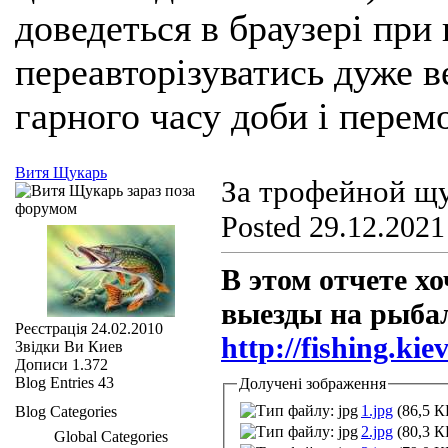
доведеться в браузері при
переавторізуватись дуже ве
гарного часу доби і перем
Витя Щукарь
За трофейной щу
Posted 29.12.2021
В этом отчете х
выезды на рыбал
Реєстрація
24.02.2010
http://fishing.ki
Звідки Ви
Киев
Дописи
1.372
Blog Entries
43
Долучені зображення
1.jpg
(86,5 КБ
Blog Categories
2.jpg
(80,3 КБ
Global Categories