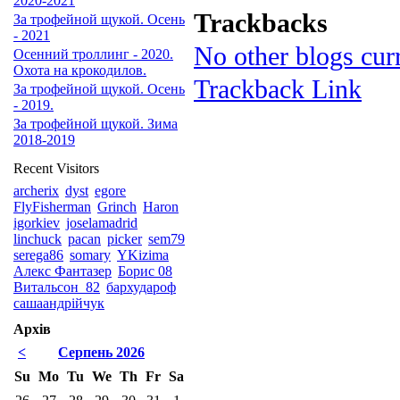
2020-2021
Trackbacks
За трофейной щукой. Осень
- 2021
No other blogs curr
Осенний троллинг - 2020.
Охота на крокодилов.
Trackback Link
За трофейной щукой. Осень
- 2019.
За трофейной щукой. Зима
2018-2019
Recent Visitors
archerix
dyst
egore
FlyFisherman
Grinch
Haron
igorkiev
joselamadrid
linchuck
pacan
picker
sem79
serega86
somary
YKizima
Алекс Фантазер
Борис 08
Витальсон_82
бархудароф
сашаандрійчук
Архів
<
Серпень 2026
Su
Mo
Tu
We
Th
Fr
Sa