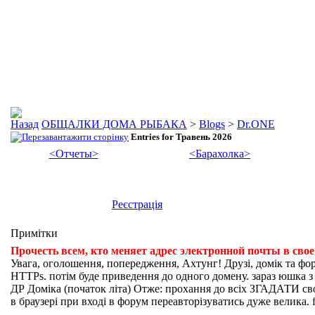
ОБЩАЛКИ ДОМА РЫБАКА
>
Blogs
>
Dr.ONE
Entries for Травень 2026
<Отчеты>
<Барахолка>
Реєстрація
Примітки
Прочесть всем, кто меняет адрес электронной почты в сво
Увага, оголошення, попередження, Ахтунг! Друзі, домік та фо
HTTPs. потім буде приведення до одного домену. зараз юшка з fi
ДР Доміка (початок літа) Отже: прохання до всіх ЗГАДАТИ свої
в браузері при вході в форум переавторізуватись дуже велика. f