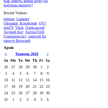
Как ловить зимой щуку на
воблеры минноу?
Recent Visitors
bobson
Lammer
Olexandr_Korobchuk
OVI
sem79
Vitok
АлександрI
Андрей Кат
АнтонДАН
Спиннингист
алексей бц
просто Виталий
Архів
<
Травень 2026
>
Su
Mo
Tu
We
Th
Fr
Sa
26
27
28
29
30
1
2
3
4
5
6
7
8
9
10
11
12
13
14
15
16
17
18
19
20
21
22
23
24
25
26
27
28
29
30
31
1
2
3
4
5
6