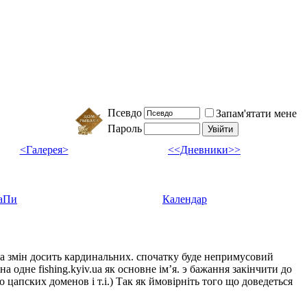
Псевдо
Запам'ятати мене
Пароль
<Галерея>
<<Дневники>>
аПи
Календар
ка змін досить кардинальних. спочатку буде непримусовий
а одне fishing.kyiv.ua як основне імʼя. э бажання закінчити до
цапских доменов і т.і.) Так як ймовірніть того що доведеться