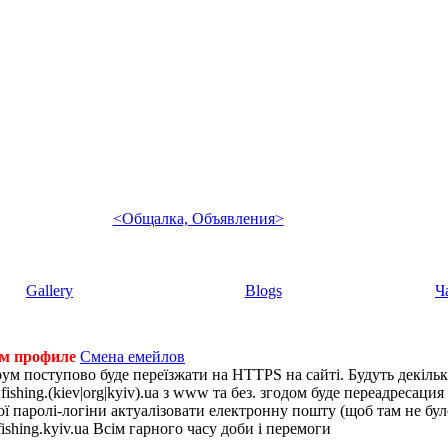
<Общалка, Объявления>
Gallery
Blogs
Ч
ем профиле
Смена емейлов
рум поступово буде переїзжати на HTTPS на сайті. Будуть декіль
shing.(kiev|org|kyiv).ua з www та без. згодом буде переадресация н
 паролі-логіни актуалізовати електронну пошту (щоб там не було 
ishing.kyiv.ua Всім гарного часу доби і перемоги