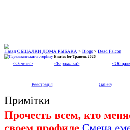
ОБЩАЛКИ ДОМА РЫБАКА
>
Blogs
>
Dead Falcon
Entries for Травень 2026
<Отчеты>
<Барахолка>
<Общалк
Реєстрація
Gallery
Примітки
Прочесть всем, кто меня
своем профиле
Смена ем