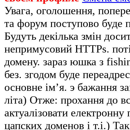
Увага, оголошення, попере
та форум поступово буде п
Будуть декілька змін доси
непримусовий HTTPs. поті
домену. зараз юшка з fishi
без. згодом буде переадрес
основне імʼя. э бажання з
літа) Отже: прохання до в
актуалізовати електронну 
цапских доменов і т.і.) Та