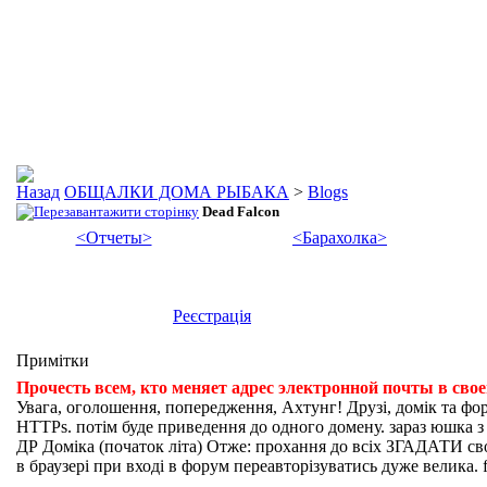
ОБЩАЛКИ ДОМА РЫБАКА
>
Blogs
Dead Falcon
<Отчеты>
<Барахолка>
Реєстрація
Примітки
Прочесть всем, кто меняет адрес электронной почты в сво
Увага, оголошення, попередження, Ахтунг! Друзі, домік та фо
HTTPs. потім буде приведення до одного домену. зараз юшка з fi
ДР Доміка (початок літа) Отже: прохання до всіх ЗГАДАТИ свої
в браузері при вході в форум переавторізуватись дуже велика. f