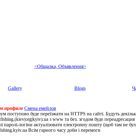
<Общалка, Объявления>
Gallery
Blogs
Ч
ем профиле
Смена емейлов
рум поступово буде переїзжати на HTTPS на сайті. Будуть декіль
shing.(kiev|org|kyiv).ua з www та без. згодом буде переадресация н
 паролі-логіни актуалізовати електронну пошту (щоб там не було 
ishing.kyiv.ua Всім гарного часу доби і перемоги