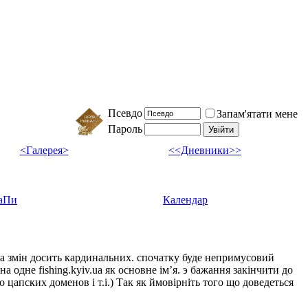
Псевдо
Запам'ятати мене
Пароль
<Галерея>
<<Дневники>>
аПи
Календар
ка змін досить кардинальних. спочатку буде непримусовий
а одне fishing.kyiv.ua як основне імʼя. э бажання закінчити до
цапских доменов і т.і.) Так як ймовірніть того що доведеться