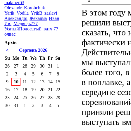
makmerfi3
Olexandr_Korobchuk
В этом году 
Yarik_Vodila
YrikB
zaslavi
АлександрI
Жекаяма
Иван
решили выст
Ив.
Медведь777
УсатыйПолосатый
ватч 77
сказать, что
олвас
фактически н
Архів
Действительн
<
Серпень 2026
Su
Mo
Tu
We
Th
Fr
Sa
мы выступали
26
27
28
29
30
31
1
более того, 
2
3
4
5
6
7
8
в поплавке, 
9
10
11
12
13
14
15
16
17
18
19
20
21
22
середине сез
23
24
25
26
27
28
29
соревновани
30
31
1
2
3
4
5
приняли реш
выступать вм