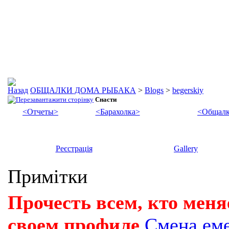
ОБЩАЛКИ ДОМА РЫБАКА
>
Blogs
>
begerskiy
Снасти
<Отчеты>
<Барахолка>
<Общалк
Реєстрація
Gallery
Примітки
Прочесть всем, кто меня
своем профиле
Смена ем