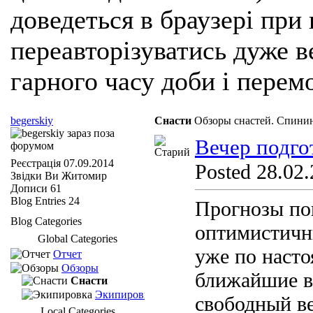
доведеться в браузері при
переавторізуватись дуже ве
гарного часу доби і перем
begerskiy
Снасти
Обзоры снастей. Спинин
Вечер подго
Реєстрація
07.09.2014
Posted 28.02.
Звідки Ви
Житомир
Дописи
61
Blog Entries
24
Прогнозы по
Blog Categories
оптимистичны
Global Categories
уже по насто
Отчет
Обзоры
ближайшие в
Снасти
Экипировка
свободный ве
Local Categories