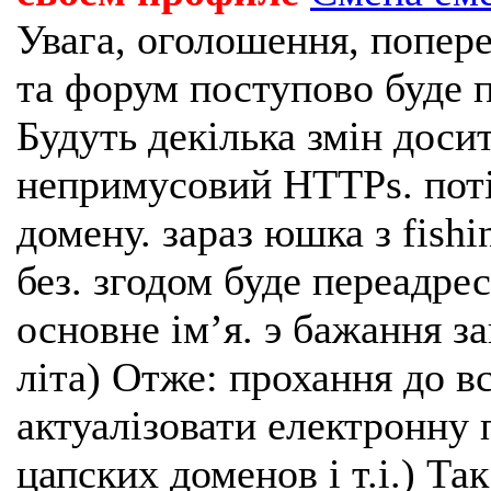
Увага, оголошення, попере
та форум поступово буде п
Будуть декілька змін доси
непримусовий HTTPs. поті
домену. зараз юшка з fishi
без. згодом буде переадрес
основне імʼя. э бажання з
літа) Отже: прохання до в
актуалізовати електронну 
цапских доменов і т.і.) Та