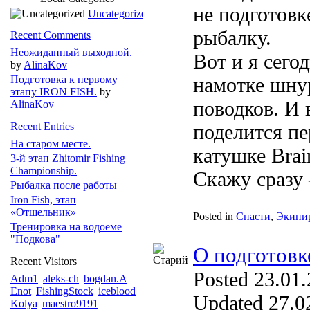
не подготовк
Uncategorized
рыбалку.
Recent Comments
Неожиданный выходной.
Вот и я сего
by
AlinaKov
Подготовка к первому
намотке шну
этапу IRON FISH.
by
поводков. И в
AlinaKov
Recent Entries
поделится п
На старом месте.
катушке Brai
3-й этап Zhitomir Fishing
Championship.
Скажу сразу –
Рыбалка после работы
Iron Fish, этап
«Отшельник»
Posted in
Снасти
,
Экипи
Тренировка на водоеме
"Подкова"
О подготовк
Recent Visitors
Posted 23.01.
Adm1
aleks-ch
bogdan.A
Enot
FishingStock
iceblood
Updated 27.02
Kolya
maestro9191