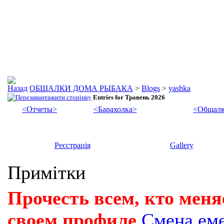
ОБЩАЛКИ ДОМА РЫБАКА
>
Blogs
>
yashka
Entries for Травень 2026
<Отчеты>
<Барахолка>
<Общалк
Реєстрація
Gallery
Примітки
Прочесть всем, кто меня
своем профиле
Смена ем