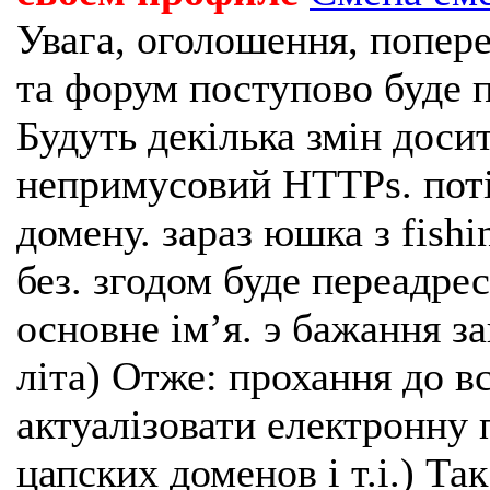
Увага, оголошення, попере
та форум поступово буде п
Будуть декілька змін доси
непримусовий HTTPs. поті
домену. зараз юшка з fishi
без. згодом буде переадрес
основне імʼя. э бажання з
літа) Отже: прохання до в
актуалізовати електронну 
цапских доменов і т.і.) Та