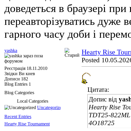
доведеться в браузері при
переавторізуватись дуже ве
гарного часу доби і перем
yashka
Hearty Rise Tou
Posted 10.05.2026
Реєстрація
18.11.2010
Звідки Ви
киев
Дописи
182
Blog Entries
1
Цитата:
Blog Categories
Допис від
yas
Local Categories
Hearty Rise To
Uncategorized
TDT25-822ML 2
Recent Entries
4O18725
Hearty Rise Tournament