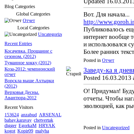
Updated 16.03.2013
Blog Categories
Вот. Для начала...
Global Categories
Отчет
http://www.goroh.i
Local Categories
Публиковалось ещ
Uncategorized
интернет вообще 
и использовался с
Recent Entries
Более ранних текс
Косачевка. Прощание с
сезоном. (2012)
Posted in
Отчет
Туманное хокку (2012)
Коза-2012: чемпионский
Заведу-ка я дневн
отчет
Posted 16.03.2013 
Ворскла выше Ахтырки
(2012)
О! Придумал! Буду
Верховья Десны.
отчеты. Чтобы наг
Авантюра-2012
эволюцией, как р
Recent Visitors
153624
anzabud
ARSENAL
babay.karavay
chetvertak
digger
EgorkaM
HRYAK
Posted in
Uncategorized
kogot
Kopir09
malyha