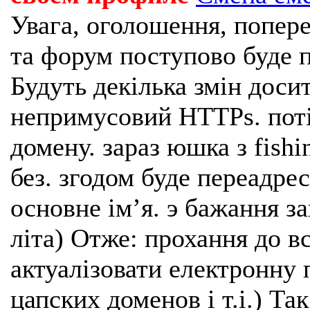
Увага, оголошення, попере
та форум поступово буде п
Будуть декілька змін доси
непримусовий HTTPs. поті
домену. зараз юшка з fishi
без. згодом буде переадрес
основне імʼя. э бажання з
літа) Отже: прохання до в
актуалізовати електронну 
цапских доменов і т.і.) Та