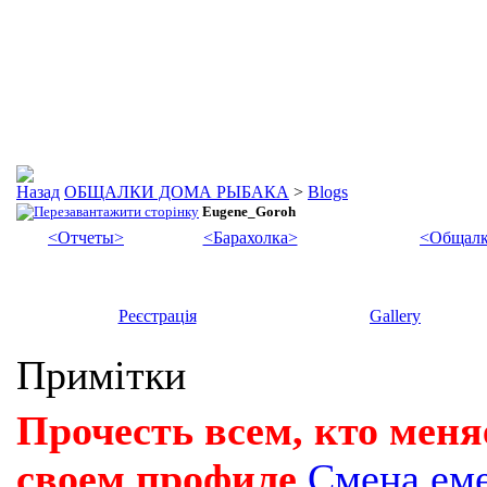
ОБЩАЛКИ ДОМА РЫБАКА
>
Blogs
Eugene_Goroh
<Отчеты>
<Барахолка>
<Общалк
Реєстрація
Gallery
Примітки
Прочесть всем, кто меня
своем профиле
Смена ем