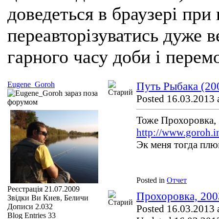
доведеться в браузері при
переавторізуватись дуже ве
гарного часу доби і перем
Eugene_Goroh
Путь Рыбака (20
Posted 16.03.2013 
Тоже Прохоровка, 
http://www.goroh.i
Эк меня тогда пл
Posted in
Отчет
Реєстрація
21.07.2009
Прохоровка, 2003
Звідки Ви
Киев, Беличи
Дописи
2.032
Posted 16.03.2013 
Blog Entries
33