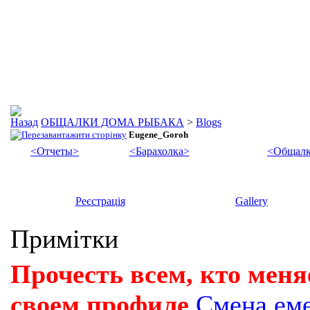
ОБЩАЛКИ ДОМА РЫБАКА
>
Blogs
Eugene_Goroh
<Отчеты>
<Барахолка>
<Общалк
Реєстрація
Gallery
Примітки
Прочесть всем, кто меня
своем профиле
Смена ем