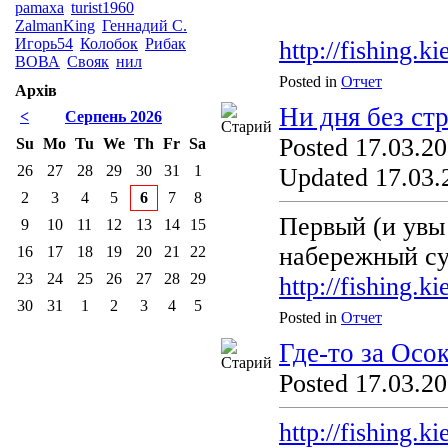
pamaxa
turist1960
ZalmanKing
Геннадий С.
Игорь54
Колобок
Рибак
http://fishing.
ВОВА
Свояк
нил
Posted in
Отчет
Архів
Ни дня без ст
<
Серпень 2026
Posted 17.03.20
Su
Mo
Tu
We
Th
Fr
Sa
26
27
28
29
30
31
1
Updated 17.03.
2
3
4
5
6
7
8
Первый (и увы
9
10
11
12
13
14
15
набережный с
16
17
18
19
20
21
22
23
24
25
26
27
28
29
http://fishing.
30
31
1
2
3
4
5
Posted in
Отчет
Где-то за Осо
Posted 17.03.20
http://fishing.