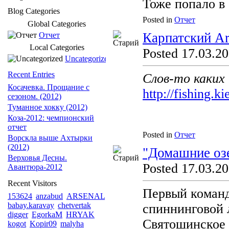
Тоже попало в 
Blog Categories
Posted in
Отчет
Global Categories
Карпатский Ar
Отчет
Local Categories
Posted 17.03.20
Uncategorized
Recent Entries
Слов-то каких
Косачевка. Прощание с
http://fishing.
сезоном. (2012)
Туманное хокку (2012)
Коза-2012: чемпионский
отчет
Posted in
Отчет
Ворскла выше Ахтырки
(2012)
"Домашние озе
Верховья Десны.
Posted 17.03.20
Авантюра-2012
Recent Visitors
Первый команд
153624
anzabud
ARSENAL
babay.karavay
chetvertak
спиннинговой 
digger
EgorkaM
HRYAK
Святошинское
kogot
Kopir09
malyha