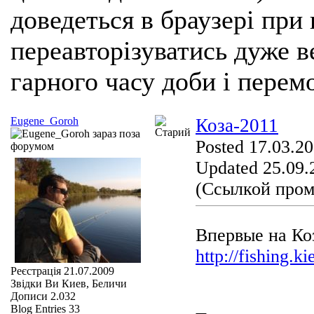
доведеться в браузері при
переавторізуватись дуже ве
гарного часу доби і перем
Eugene_Goroh
Коза-2011
Posted 17.03.20
Updated 25.09.
(Ссылкой пром
Впервые на Ко
http://fishing.
Реєстрація
21.07.2009
Звідки Ви
Киев, Беличи
Дописи
2.032
Blog Entries
33