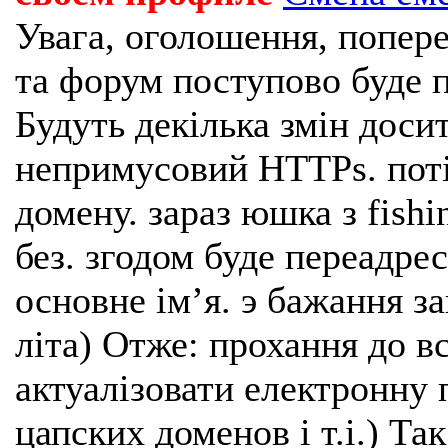
Увага, оголошення, попере
та форум поступово буде п
Будуть декілька змін доси
непримусовий HTTPs. поті
домену. зараз юшка з fishi
без. згодом буде переадрес
основне імʼя. э бажання з
літа) Отже: прохання до в
актуалізовати електронну 
цапских доменов і т.і.) Та