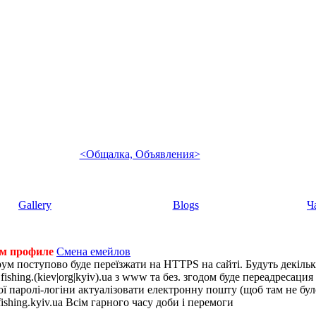
<Общалка, Объявления>
Gallery
Blogs
Ч
ем профиле
Смена емейлов
рум поступово буде переїзжати на HTTPS на сайті. Будуть декіль
shing.(kiev|org|kyiv).ua з www та без. згодом буде переадресация н
 паролі-логіни актуалізовати електронну пошту (щоб там не було 
ishing.kyiv.ua Всім гарного часу доби і перемоги