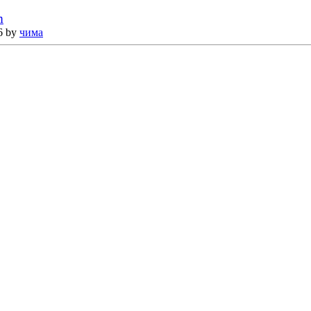
m
6 by
чима