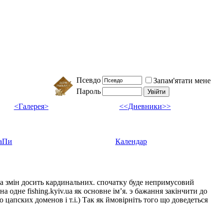
Псевдо
Запам'ятати мене
Пароль
<Галерея>
<<Дневники>>
аПи
Календар
ка змін досить кардинальних. спочатку буде непримусовий
а одне fishing.kyiv.ua як основне імʼя. э бажання закінчити до
цапских доменов і т.і.) Так як ймовірніть того що доведеться