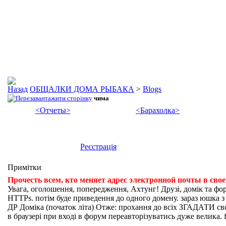
ОБЩАЛКИ ДОМА РЫБАКА
>
Blogs
чима
<Отчеты>
<Барахолка>
Реєстрація
Примітки
Прочесть всем, кто меняет адрес электронной почты в сво
Увага, оголошення, попередження, Ахтунг! Друзі, домік та фо
HTTPs. потім буде приведення до одного домену. зараз юшка з fi
ДР Доміка (початок літа) Отже: прохання до всіх ЗГАДАТИ свої
в браузері при вході в форум переавторізуватись дуже велика. f