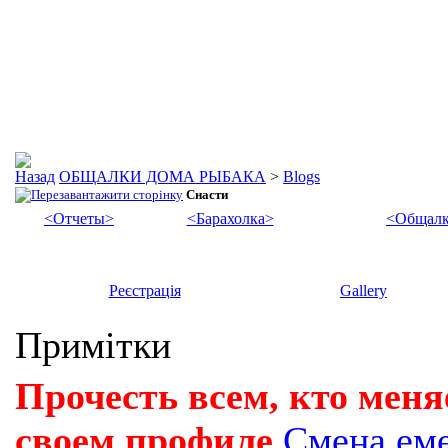
ОБЩАЛКИ ДОМА РЫБАКА
>
Blogs
Снасти
<Отчеты>
<Барахолка>
<Общалк
Реєстрація
Gallery
Примітки
Прочесть всем, кто меня
своем профиле
Смена ем