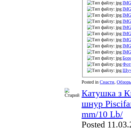
IMG
IMG
IMG
IMG
IMG
IMG
IMG
IMG
IMG
Бор
Фот
Щуч
Posted in
Снасти
,
Обзор
Катушка з К
шнур Piscif
mm/10 Lb/
Posted 11.03.