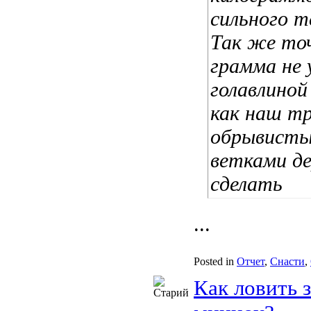
сильного т
Так же точ
грамма не 
голавлиной
как наш т
обрывисты
ветками де
сделать
...
Posted in
Отчет
,
Снасти
,
Как ловить 