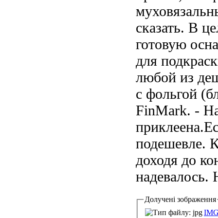
муховязальны
сказать. В ц
готовую осна
для подкраск
любой из деш
с фольгой (б
FinMark. - Н
приклеена.Ес
подешевле. К
доходя до ко
надевалось. 
Долучені зображення
IMG