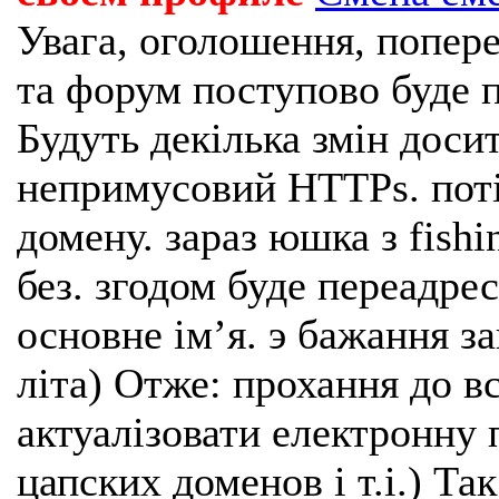
Увага, оголошення, попере
та форум поступово буде п
Будуть декілька змін доси
непримусовий HTTPs. поті
домену. зараз юшка з fishi
без. згодом буде переадрес
основне імʼя. э бажання з
літа) Отже: прохання до в
актуалізовати електронну 
цапских доменов і т.і.) Та