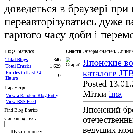
доведеться в браузері при
переавторізуватись дуже ве
гарного часу доби і перем
Blogs' Statistics
Снасти
Обзоры снастей. Спинин
Total Blogs
346
Японские во
Total Entries
1.629
каталоге JT
Entries in Last 24
0
Hours
Posted 13.01.
Параметри
Мітки
ima
View a Random Blog Entry
View RSS Feed
Японский бр
Find Blog Entries
отечественны
Containing Text:
ведущих ком
Шукати лише у