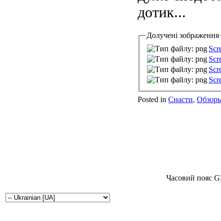
дотик...
Долучені зображення
Scr
Scr
Scr
Scr
Posted in
Снасти
,
Обзор
Часовий пояс G