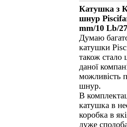
Катушка з К
шнур Piscif
mm/10 Lb/27
Думаю багато
катушки Pisc
також стало 
даної компан
можливість п
шнур.
В комплектац
катушка в не
коробка в як
дуже сподоба