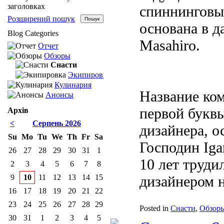
заголовках
спиннинговы
Розширений пошук
основана в д
Blog Categories
Masahiro.
Отчет
Обзоры
Снасти
Экипировка
Кулинария
Название ком
Анонсы
первой букв
Архів
<
Серпень 2026
дизайнера, о
Su
Mo
Tu
We
Th
Fr
Sa
Господин Iga
26
27
28
29
30
31
1
10 лет труд
2
3
4
5
6
7
8
9
10
11
12
13
14
15
дизайнером н
16
17
18
19
20
21
22
23
24
25
26
27
28
29
Posted in
Снасти
,
Обзор
30
31
1
2
3
4
5