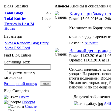
Blogs' Statistics
Анонсы
Анонсы и обновления 
Total Blogs
346
Хочу на рыбалку нет
Total Entries
1.629
Posted 15.03.2016 at 12:0
Entries in Last 24
0
Кто живет на Борщаговк
Hours
Параметри
можно лодку в аренду вз
View a Random Blog Entry
Posted in
Анонсы
View RSS Feed
Великий день рожде
Find Blog Entries
Posted 11.03.2016 at 11:0
Updated 11.03.2016 at 11
Containing Text:
Сегодня календарь, шур
Шукати лише у
уходит. На радость неп
заголовках
итоги подведены. Вроде
Но для некоторых людей
Розширений пошук
папочки и по совмещени
Blog Categories
Долучені зображення
Отчет
Обзоры
A4t
Снасти