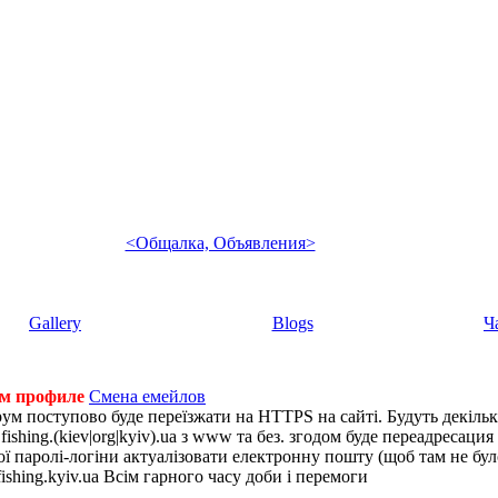
<Общалка, Объявления>
Gallery
Blogs
Ч
ем профиле
Смена емейлов
рум поступово буде переїзжати на HTTPS на сайті. Будуть декіль
shing.(kiev|org|kyiv).ua з www та без. згодом буде переадресация н
 паролі-логіни актуалізовати електронну пошту (щоб там не було 
ishing.kyiv.ua Всім гарного часу доби і перемоги