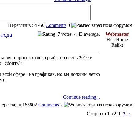
Переглядів
54766
Comments
0
 года
Webmaster
Fish Home
Relikt
авляю прогноз клева рыбы на осень 2010 и
 "сбоить").
этой сфере - на графиках, но вы должны четко
) .
Continue reading...
Переглядів
165602
Comments
2
Сторінка 1 з 2
1
2
>