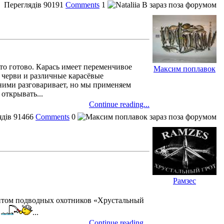
Переглядів
90191
Comments
1
сто готово. Карась имеет переменчивое
Максим поплавок
й черви и различные карасёвые
 ними разговаривает, но мы применяем
открывать...
Continue reading...
ядів
91466
Comments
0
Рамзес
йтом подводных охотников «Хрустальный
.
...
Continue reading...