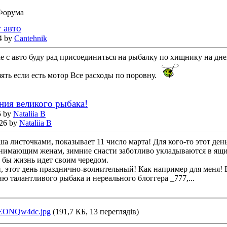
Форума
 авто
4 by
Cantehnik
е с авто буду рад присоединиться на рыбалку по хищнику на дне
ять если есть мотор Все расходы по поровну.
ния великого рыбака!
5 by
Nataliia B
:26 by
Nataliia B
ша листочками, показывает 11 число марта! Для кого-то этот де
онимающим женам, зимние снасти заботливо укладываются в ящ
 бы жизнь идет своим чередом.
, этот день празднично-волнительный! Как например для меня! 
ю талантливого рыбака и нереального блоггера _777,...
EONQw4dc.jpg
(191,7 КБ, 13 переглядів)