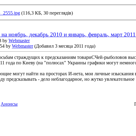
_2555.jpg
(116,3 КБ, 30 переглядів)
на ноябрь, декабрь 2010 и январь, февраль, март 2011
8 by
Webmaster
:54 by
Webmaster
(Добавил 3 месяца 2011 года)
сьбам страждущих к предсказаниям товариСЧей-рыболовов выст
011 года по Киеву (на "полюсах" Украины графики могут немного
щие могут найти на просторах И-нета, мои личные изыскания в 
ду предсказывать - дело неблагодарное, но жутко увлекательное :-
,
Анонсы