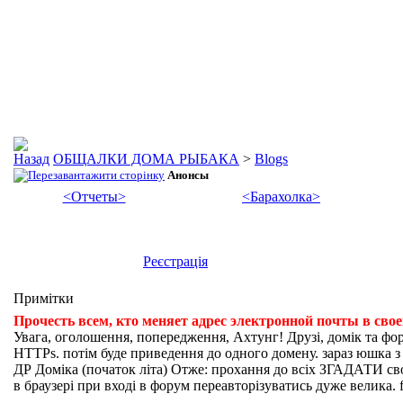
ОБЩАЛКИ ДОМА РЫБАКА
>
Blogs
Анонсы
<Отчеты>
<Барахолка>
Реєстрація
Примітки
Прочесть всем, кто меняет адрес электронной почты в сво
Увага, оголошення, попередження, Ахтунг! Друзі, домік та фо
HTTPs. потім буде приведення до одного домену. зараз юшка з fi
ДР Доміка (початок літа) Отже: прохання до всіх ЗГАДАТИ свої
в браузері при вході в форум переавторізуватись дуже велика. f