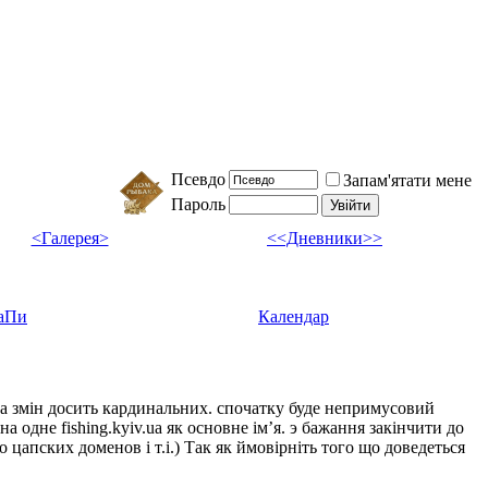
Псевдо
Запам'ятати мене
Пароль
<Галерея>
<<Дневники>>
аПи
Календар
ка змін досить кардинальних. спочатку буде непримусовий
а одне fishing.kyiv.ua як основне імʼя. э бажання закінчити до
цапских доменов і т.і.) Так як ймовірніть того що доведеться