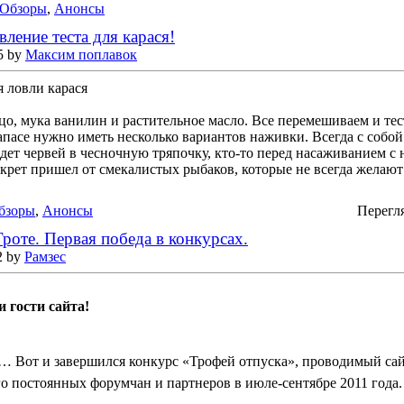
Обзоры
,
Анонсы
ление теста для карася!
5 by
Максим поплавок
я ловли карася
йцо, мука ванилин и растительное масло. Все перемешиваем и те
запасе нужно иметь несколько вариантов наживки. Всегда с собо
адет червей в чесночную тряпочку, кто-то перед насаживанием с
екрет пришел от смекалистых рыбаков, которые не всегда желают 
бзоры
,
Анонсы
Перегл
роте. Первая победа в конкурсах.
2 by
Рамзес
 гости сайта!
… Вот и завершился конкурс «Трофей отпуска», проводимый са
го постоянных форумчан и партнеров в июле-сентябре 2011 года