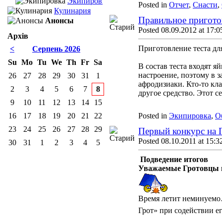
Экипировка
Posted in
Отчет
,
Снасти
,
Кулинария
Правильное приготов
Анонсы
Posted 08.09.2012 at 17:0
Архів
Приготовление теста дл
<
Серпень 2026
Su
Mo
Tu
We
Th
Fr
Sa
В состав теста входят я
настроение, поэтому в 
26
27
28
29
30
31
1
афродизиаки. Кто-то кл
2
3
4
5
6
7
8
другое средство. Этот с
9
10
11
12
13
14
15
16
17
18
19
20
21
22
Posted in
Экипировка
,
О
23
24
25
26
27
28
29
Первый конкурс на Г
Posted 08.10.2011 at 15:3
30
31
1
2
3
4
5
Подведение итогов
Уважаемые Гротовцы и
Время летит неминуемо
Грот» при содействии е