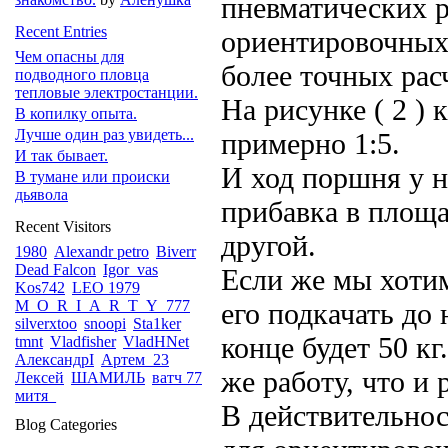
пневматических 
Recent Entries
ориентировочных
Чем опасны для
более точных рас
подводного пловца
тепловые электростанции.
На рисунке ( 2 )
В копилку опыта.
Лучше один раз увидеть...
примерно 1:5.
И так бывает.
И ход поршня у н
В тумане или происки
дьявола
прибавка в площа
Recent Visitors
другой.
1980
Alexandr petro
Biverr
Dead Falcon
Igor_vas
Если же мы хоти
Kos742
LEO 1979
M_O_R_I_A_R_T_Y_777
его подкачать до
silverxtoo
snoopi
Sta1ker
конце будет 50 кг
tmnt
Vladfisher
VladHNet
АлександрI
Артем_23
же работу, что и 
Лексей
ШАМИЛЬ
ватч 77
митя_
В действительнос
Blog Categories