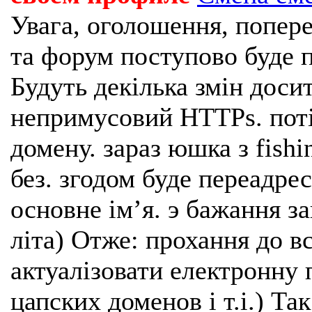
Увага, оголошення, попере
та форум поступово буде п
Будуть декілька змін доси
непримусовий HTTPs. поті
домену. зараз юшка з fishi
без. згодом буде переадрес
основне імʼя. э бажання з
літа) Отже: прохання до в
актуалізовати електронну 
цапских доменов і т.і.) Та