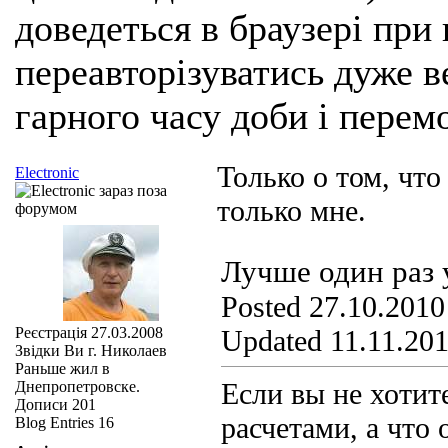
доведеться в браузері при
переавторізуватись дуже ве
гарного часу доби і перем
Только о том, что
Electronic
только мне.
Лучше один раз у
Posted 27.10.2010
Реєстрація
27.03.2008
Updated 11.11.201
Звідки Ви
г. Николаев
Раньше жил в
Если вы не хотит
Днепропетровске.
Дописи
201
расчетами, а что 
Blog Entries
16