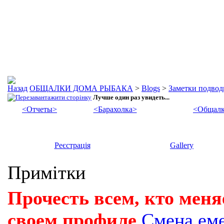
ОБЩАЛКИ ДОМА РЫБАКА
>
Blogs
>
Заметки подвод
Лучше один раз увидеть...
<Отчеты>
<Барахолка>
<Общалк
Реєстрація
Gallery
Примітки
Прочесть всем, кто меня
своем профиле
Смена ем