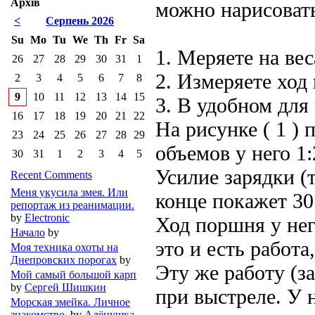
Архів
можно нарисовать
<
Серпень 2026
Su
Mo
Tu
We
Th
Fr
Sa
1. Меряете на вес
26
27
28
29
30
31
1
2. Измеряете ход
2
3
4
5
6
7
8
9
10
11
12
13
14
15
3. В удобном для
16
17
18
19
20
21
22
На рисунке ( 1 )
23
24
25
26
27
28
29
объемов у него 1:
30
31
1
2
3
4
5
Усилие зарядки (т
Recent Comments
Меня укусила змея. Или
конце покажет 30
репортаж из реанимации.
by
Electronic
Ход поршня у нег
Начало
by
это и есть работ
Моя техника охоты на
Днепровских порогах
by
Эту же работу (з
Мой самый большой карп
by
Сергей Шишкин
при выстреле. У
Морская змейка. Личное
знакомство.
by
Алёнушка