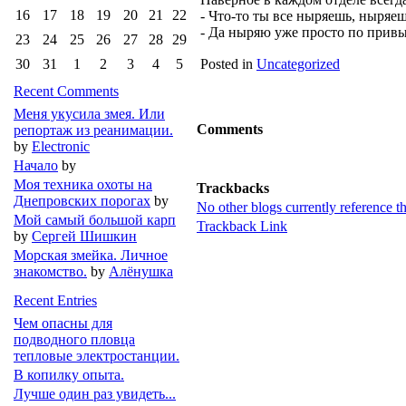
16
17
18
19
20
21
22
- Что-то ты все ныряешь, ныряе
- Да ныряю уже просто по привы
23
24
25
26
27
28
29
30
31
1
2
3
4
5
Posted in
Uncategorized
Recent Comments
Меня укусила змея. Или
Comments
репортаж из реанимации.
by
Electronic
Начало
by
Моя техника охоты на
Trackbacks
Днепровских порогах
by
No other blogs currently reference th
Мой самый большой карп
Trackback Link
by
Сергей Шишкин
Морская змейка. Личное
знакомство.
by
Алёнушка
Recent Entries
Чем опасны для
подводного пловца
тепловые электростанции.
В копилку опыта.
Лучше один раз увидеть...