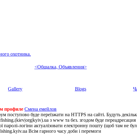
ного охотника.
<Общалка, Объявления>
Gallery
Blogs
Ч
ем профиле
Смена емейлов
рум поступово буде переїзжати на HTTPS на сайті. Будуть декіль
shing.(kiev|org|kyiv).ua з www та без. згодом буде переадресация н
 паролі-логіни актуалізовати електронну пошту (щоб там не було 
ishing.kyiv.ua Всім гарного часу доби і перемоги