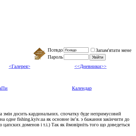
Псевдо
Запам'ятати мене
Пароль
<Галерея>
<<Дневники>>
аПи
Календар
ка змін досить кардинальних. спочатку буде непримусовий
а одне fishing.kyiv.ua як основне імʼя. э бажання закінчити до
цапских доменов і т.і.) Так як ймовірніть того що доведеться