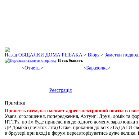
ОБЩАЛКИ ДОМА РЫБАКА
>
Blogs
>
Заметки подвод
И так бывает.
<Отчеты>
<Барахолка>
Реєстрація
Примітки
Прочесть всем, кто меняет адрес электронной почты в сво
Увага, оголошення, попередження, Ахтунг! Друзі, домік та фо
HTTPs. потім буде приведення до одного домену. зараз юшка з fi
ДР Доміка (початок літа) Отже: прохання до всіх ЗГАДАТИ свої
в браузері при вході в форум переавторізуватись дуже велика. f