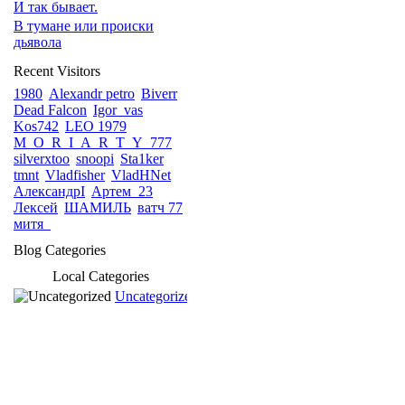
И так бывает.
В тумане или происки
дьявола
Recent Visitors
1980
Alexandr petro
Biverr
Dead Falcon
Igor_vas
Kos742
LEO 1979
M_O_R_I_A_R_T_Y_777
silverxtoo
snoopi
Sta1ker
tmnt
Vladfisher
VladHNet
АлександрI
Артем_23
Лексей
ШАМИЛЬ
ватч 77
митя_
Blog Categories
Local Categories
Uncategorized