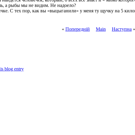
шь, а рыбы мы не видим. Не надоело?
чке. С тех пор, как вы «выцыганили» у меня ту щучку на 5 килог
«
Попередній
Main
Наступна
is blog entry