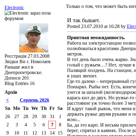
Только о том, что может быть инт
Electronic
И так бывает.
Posted 23.07.2010 at 16:28 by
Elec
Приятная неожиданность.
Работа на электростанции позво
полюбоваться красотами Днепра.
метров.
Реєстрація
27.03.2008
В тот день было очень жарко. Зн
Звідки Ви
г. Николаев
голый с ружьем…? Нет, лучше в 
Раньше жил в
Палящий полдень. На станции, на
Днепропетровске.
в ушах звенит.
Дописи
201
Где-то далеко – непрерывный гу
Blog Entries
16
Понырял. Рыбы нет. Есть, конечн
Архів
улегся за шпалой (железнодорож
карась кил до двух. Но ружье-то 
<
Серпень 2026
расстояние уж точно более 3 мет
Su
Mo
Tu
We
Th
Fr
Sa
И вдруг такой рывок, что меня 
держать ружье двумя руками и по
26
27
28
29
30
31
1
ясно...
2
3
4
5
6
7
8
Ба, да это карп. И весьма прили
берег, спрятал в камнях. После 
9
10
11
12
13
14
15
Наверное в каждом отделе всегда