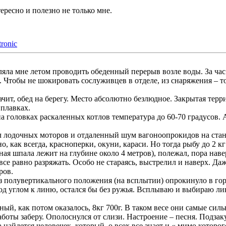
ересно и полезно не только мне.
tronic
ляла мне летом проводить обеденный перерыв возле воды. За час
 Чтобы не шокировать сослуживцев в отделе, из снаряжения – то
ачит, обед на берегу. Место абсолютно безлюдное. Закрытая терр
плавках.
 головках раскаленных котлов температура до 60-70 градусов. А 
л лодочных моторов и отдаленный шум вагоноопрокидов на стан
о, как всегда, красноперки, окуни, караси. Но тогда рыбу до 2 
ная шпала лежит на глубине около 4 метров), полежал, пора нав
все равно разряжать. Особо не стараясь, выстрелил и наверх. Даж
ров.
из полувертикального положения (на всплытии) опрокинуло в гор
д углом к линю, остался бы без ружья. Всплываю и выбираю линь, 
чный, как потом оказалось, 8кг 700г. В таком весе они самые си
работы заберу. Ополоснулся от слизи. Настроение – песня. Подзаку
 найдется человечек, который, о всех все знает и « мимо которо