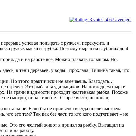
 перерыва успевал понырять с ружьем, перекусить и
лько ружье, маска и трубка. Поэтому нырял на глубинах до 4
итория, да и на работе все. Можно плавать голышом. Но,
здесь, в тени деревьев, у воды - прохлада. Тишина такая, что
ции. Но этого практически не замечаешь. Благодать…
кг не стрелял. Это рыба для удильщиков. На последнем нырке
ерх. На грани видимости проходит желтенькая рыбка. Похоже
е не смотрю, попал или нет. Скорее всего, не попал,
изонтальное. Если бы не привычка всегда после выстрела
что это там? Так как без ласт, то кто кого подтягивает – не
льные. Это его желтый живот я принял за рыбку. Вытащил на
сил и на работу.
го не проскочишь».