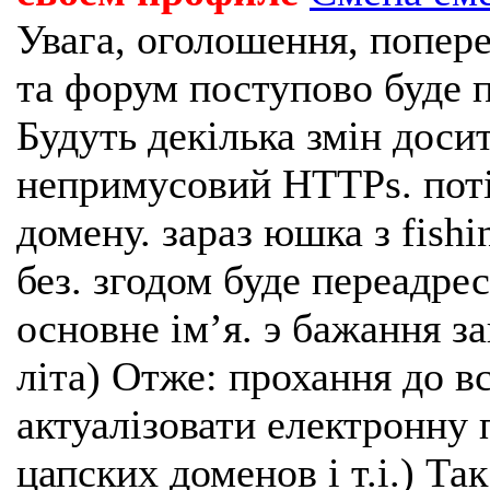
Увага, оголошення, попере
та форум поступово буде п
Будуть декілька змін доси
непримусовий HTTPs. поті
домену. зараз юшка з fishi
без. згодом буде переадрес
основне імʼя. э бажання з
літа) Отже: прохання до в
актуалізовати електронну 
цапских доменов і т.і.) Та