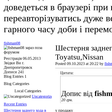
доведеться в браузері при
переавторізуватись дуже ве
гарного часу доби і перем
fishman08
Шестерня заднег
Toyatsu,Nissan
Реєстрація
06.05.2013
Звідки Ви
г.
Posted 09.10.2023 at 20:22 by
fish
Днепропетровск
Дописи
241
Цитата:
Blog Entries
1
Blog Categories
Local Categories
Допис від
fish
Uncategorized
20 грн.
Recent Entries
Шестерня заднего хода в
у продажу