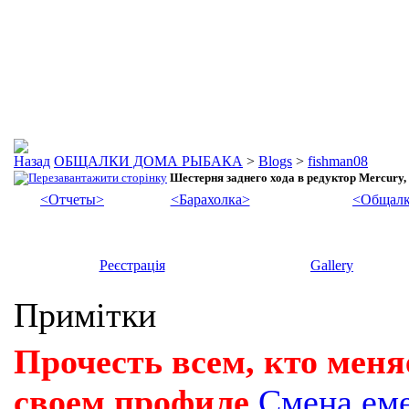
ОБЩАЛКИ ДОМА РЫБАКА
>
Blogs
>
fishman08
Шестерня заднего хода в редуктор Mercury, 
<Отчеты>
<Барахолка>
<Общалк
Реєстрація
Gallery
Примітки
Прочесть всем, кто меня
своем профиле
Смена ем