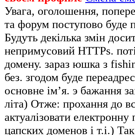
Увага, оголошення, попере
та форум поступово буде п
Будуть декілька змін доси
непримусовий HTTPs. поті
домену. зараз юшка з fishi
без. згодом буде переадрес
основне імʼя. э бажання з
літа) Отже: прохання до в
актуалізовати електронну 
цапских доменов і т.і.) Та