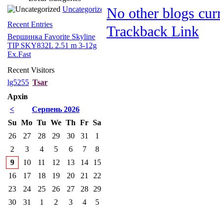
Uncategorized
No other blogs curr
Recent Entries
Trackback Link
Вершинка Favorite Skyline
TIP SKY832L 2.51 m 3-12g
Ex.Fast
Recent Visitors
lg5255
Tsar
Архів
<
Серпень 2026
Su
Mo
Tu
We
Th
Fr
Sa
26
27
28
29
30
31
1
2
3
4
5
6
7
8
9
10
11
12
13
14
15
16
17
18
19
20
21
22
23
24
25
26
27
28
29
30
31
1
2
3
4
5