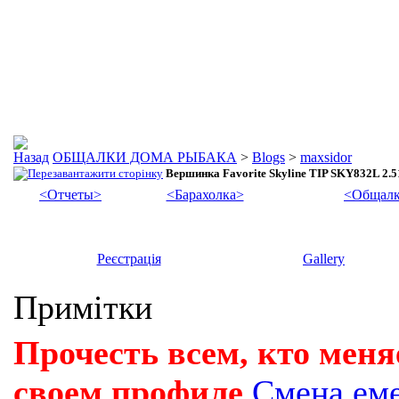
ОБЩАЛКИ ДОМА РЫБАКА
>
Blogs
>
maxsidor
Вершинка Favorite Skyline TIP SKY832L 2.5
<Отчеты>
<Барахолка>
<Общалк
Реєстрація
Gallery
Примітки
Прочесть всем, кто меня
своем профиле
Смена ем