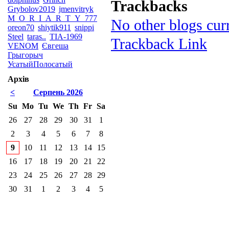
Trackbacks
Grybolov2019
jmenvitryk
M_O_R_I_A_R_T_Y_777
No other blogs curr
oreon70
shiytik911
snippi
Steel
taras..
TIA-1969
Trackback Link
VENOM
Євгеша
Грыгорыч
УсатыйПолосатый
Архів
<
Серпень 2026
Su
Mo
Tu
We
Th
Fr
Sa
26
27
28
29
30
31
1
2
3
4
5
6
7
8
9
10
11
12
13
14
15
16
17
18
19
20
21
22
23
24
25
26
27
28
29
30
31
1
2
3
4
5