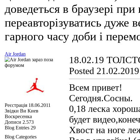
доведеться в браузері при
переавторізуватись дуже ве
гарного часу доби і перем
Air Jordan
18.02.19 ТОЛС
Posted 21.02.2019
Всем привет!
Сегодня.Сосны.
Реєстрація
18.06.2011
0,18 леска хорош
Звідки Ви
Киев
Воскресенка
будет видео,коне
Дописи
2.573
Хвост на ноге ле
Blog Entries
29
Blog Categories