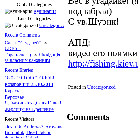
Вес в угадайке! (
Global Categories
поднабрал
)
Кулинария
Local Categories
С ув.Шурик!
Uncategorized
Recent Comments
АПД:
Салат "С удачей"
by
CRESH
видео его поимки
Тараночка=)
by
Ліквідація
за власним бажанням
http://fishing.kie
Recent Entries
18.02.19 ТОЛСТОЛОБ!
Козаровичи 28.10.2018
Posted in
Uncategorized
Карась
Верховье
Я,Гудзон,Леха,Саня Гавва!
Жерлицы на Крещение
Comments
Recent Visitors
alex_nik
Andrey87
Arowana
Burunduk
Dead Falcon
dolphinus
Grinch