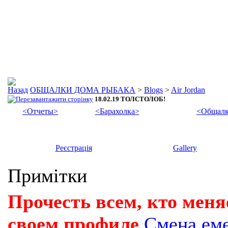
ОБЩАЛКИ ДОМА РЫБАКА
>
Blogs
>
Air Jordan
18.02.19 ТОЛСТОЛОБ!
<Отчеты>
<Барахолка>
<Общалк
Реєстрація
Gallery
Примітки
Прочесть всем, кто меня
своем профиле
Смена ем