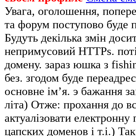
Увага, оголошення, попере
та форум поступово буде п
Будуть декілька змін доси
непримусовий HTTPs. поті
домену. зараз юшка з fishi
без. згодом буде переадрес
основне імʼя. э бажання з
літа) Отже: прохання до в
актуалізовати електронну 
цапских доменов і т.і.) Та