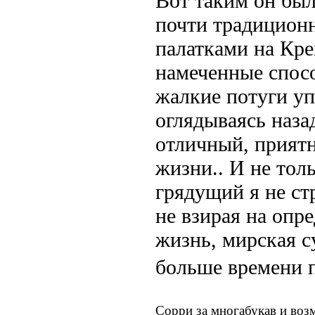
Вот таким он был
почти традиционн
палатками на Кре
намеченные спосо
жалкие потуги упе
оглядываясь наза
отличный, прият
жизни.. И не тол
грядущий я не стр
не взирая на опр
жизнь, мирская с
больше времени 
Сорри за многабукав и воз