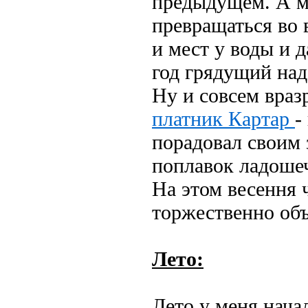
предыдущем. А ме
превращаться во в
и мест у воды и д
год грядущий над
Ну и совсем враз
платник Картар
-
порадовал своим
поплавок ладошеч
На этом весення 
торжественно объ
Лето:
Лето у меня нача