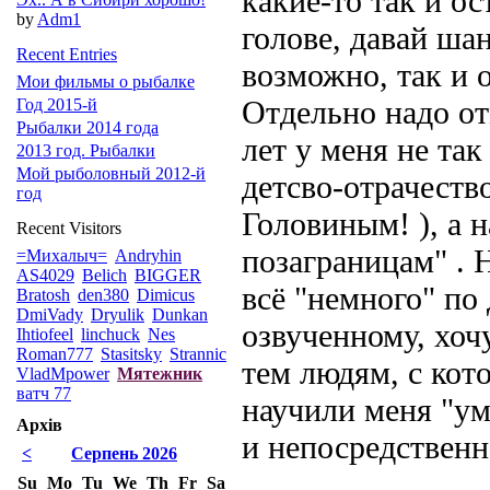
какие-то так и о
by
Adm1
голове, давай ша
Recent Entries
возможно, так и о
Мои фильмы о рыбалке
Отдельно надо о
Год 2015-й
Рыбалки 2014 года
лет у меня не так
2013 год. Рыбалки
Мой рыболовный 2012-й
детсво-отрачеств
год
Головиным! ), а 
Recent Visitors
позаграницам" . 
=Михалыч=
Andryhin
AS4029
Belich
BIGGER
всё "немного" по
Bratosh
den380
Dimicus
DmiVady
Dryulik
Dunkan
озвученному, хоч
Ihtiofeel
linchuck
Nes
Roman777
Stasitsky
Strannic
тем людям, с кот
VladMpower
Мятежник
ватч 77
научили меня "ум
Архів
и непосредственн
<
Серпень 2026
Su
Mo
Tu
We
Th
Fr
Sa