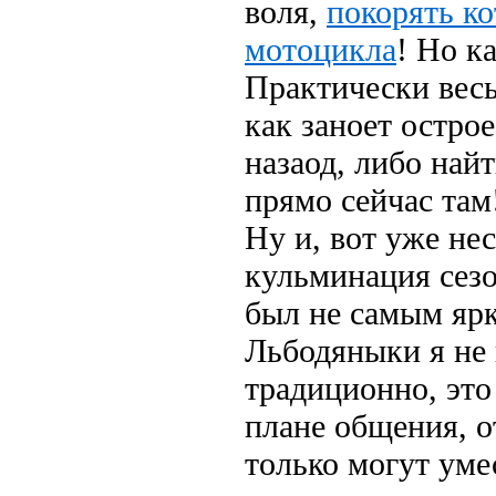
воля,
покорять к
мотоцикла
! Но к
Практически весь
как заноет остро
назаод, либо най
прямо сейчас там
Ну и, вот уже не
кульминация сезо
был не самым яр
Льбодяныки я не по
традиционно, это
плане общения, о
только могут уме