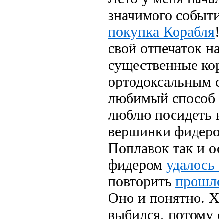
значимого событи
покупка Корабля
свой отпечаток н
существенные ко
ортодоксальным с
любимый способ л
люблю посидеть н
вершинки фидеров
Поплавок так и ос
фидером
удалось 
повторить
прошло
Оно и понятно. Х
выбился, потому 