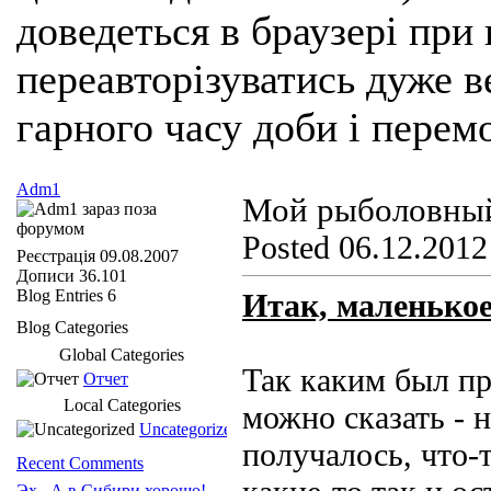
доведеться в браузері при
переавторізуватись дуже ве
гарного часу доби і перем
Adm1
Мой рыболовный
Posted 06.12.2012
Реєстрація
09.08.2007
Дописи
36.101
Blog Entries
6
Итак, маленькое
Blog Categories
Global Categories
Так каким был п
Отчет
Local Categories
можно сказать - 
Uncategorized
получалось, что-т
Recent Comments
Эх.. А в Сибири хорошо!