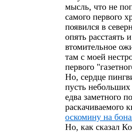
мысль, что не по
самого первого х
появился в север
опять расстаять 
втомительное ожи
там с моей нест
первого "газетного
Но, сердце пинг
пусть небольших
едва заметного п
раскачиваемого к
оскомину на бон
Но, как сказал К