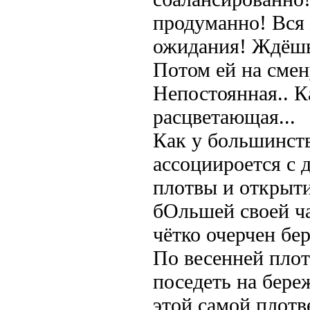
продуманно! Вся 
ожидания! Ждёшь 
Потом ей на смен
Непостоянная.. К
расцветающая...
Как у большинств
ассоциироется с 
плотвы и открыти
бОльшей своей ча
чётко очерчен бе
По весенней плот
поседеть на бере
этой самой плотве