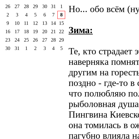
26
27
28
29
30
31
1
Но... обо всём (н
2
3
4
5
6
7
8
9
10
11
12
13
14
15
Зима:
16
17
18
19
20
21
22
23
24
25
26
27
28
29
30
31
1
2
3
4
5
Те, кто страдает
наверняка помнят
другим на горест
поздно - где-то в
что полюбляю пол
рыболовная душа
Пингвина Киевско
она томилась в о
пагубно влияла н