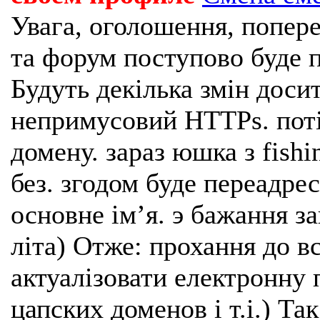
Увага, оголошення, попере
та форум поступово буде п
Будуть декілька змін доси
непримусовий HTTPs. поті
домену. зараз юшка з fishi
без. згодом буде переадрес
основне імʼя. э бажання з
літа) Отже: прохання до в
актуалізовати електронну 
цапских доменов і т.і.) Та