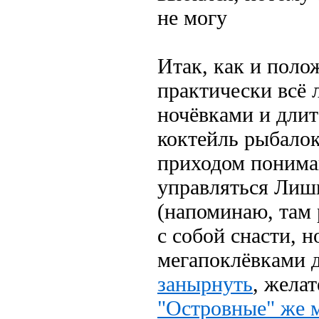
не могу
Итак, как и поло
практически всё 
ночёвками и дли
коктейль рыбалок
приходом пониман
управляться Лишь
(напоминаю, там 
с собой снасти, н
мегапоклёвками 
занырнуть
, жела
"Островные" же 