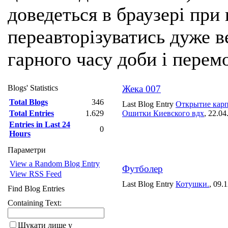
доведеться в браузері при
переавторізуватись дуже ве
гарного часу доби і перем
Blogs' Statistics
Жека 007
Total Blogs
346
Last Blog Entry
Открытие карп
Total Entries
1.629
Ошитки Киевского вдх
, 22.04
Entries in Last 24
0
Hours
Параметри
View a Random Blog Entry
Футболер
View RSS Feed
Last Blog Entry
Котушки.
, 09.
Find Blog Entries
Containing Text:
Шукати лише у