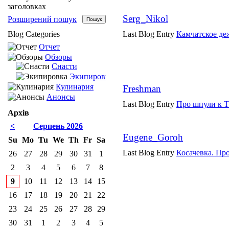
заголовках
Serg_Nikol
Розширений пошук
Blog Categories
Last Blog Entry
Камчатское де
Отчет
Обзоры
Снасти
Экипировка
Кулинария
Freshman
Анонсы
Last Blog Entry
Про шпули к 
Архів
<
Серпень 2026
Eugene_Goroh
Su
Mo
Tu
We
Th
Fr
Sa
Last Blog Entry
Косачевка. Про
26
27
28
29
30
31
1
2
3
4
5
6
7
8
9
10
11
12
13
14
15
16
17
18
19
20
21
22
23
24
25
26
27
28
29
30
31
1
2
3
4
5