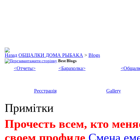
ОБЩАЛКИ ДОМА РЫБАКА
>
Blogs
Best Blogs
<Отчеты>
<Барахолка>
<Общалк
Реєстрація
Gallery
Примітки
Прочесть всем, кто меня
своем профиле
Смена ем