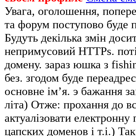
Увага, оголошення, попере
та форум поступово буде п
Будуть декілька змін доси
непримусовий HTTPs. поті
домену. зараз юшка з fishi
без. згодом буде переадрес
основне імʼя. э бажання з
літа) Отже: прохання до в
актуалізовати електронну 
цапских доменов і т.і.) Та